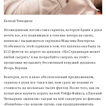
Евгений Чичваркин
Неожиданным лотом стала скрипка, которую брали в руки
почти все, кто поднимался в течение вечера на сцену,
начиная с выдающегося скрипача Максима Венгерова.
Особенность этой скрипки в том, что куплена она была за
£112 фунтов по дороге на аукцион. «На Страдивари может
любой сыграть! А вы попробуйте сыграть на этой!» –
предложил музыканту бессменный ведущий аукциона
Игорь Верник.
Венгеров, хоть и явно обеспокоенный предложением,
скрипку в руки все-таки взял, чем сразу же поднял ее
стоимость на несколько тысяч фунтов. После того, как он
попытался научить играть на ней Рэйфа Файнса, а Евгений
Чичваркин «щипком» сыграл на ней санудтрек из фильма
«Нелюбовь» (во всяком случае, сам предприниматель