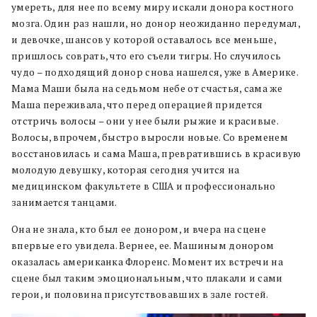
умереть, для нее по всему миру искали донора костного
мозга. Один раз нашли, но донор неожиданно передумал,
и девочке, шансов у которой оставалось все меньше,
пришлось соврать, что его съели тигры. Но случилось
чудо – подходящий донор снова нашелся, уже в Америке.
Мама Маши была на седьмом небе от счастья, сама же
Маша переживала, что перед операцией придется
отстричь волосы – они у нее были рыжие и красивые.
Волосы, впрочем, быстро выросли новые. Со временем
восстановилась и сама Маша, превратившись в красивую
молодую девушку, которая сегодня учится на
медицинском факультете в США и профессионально
занимается танцами.
Она не знала, кто был ее донором, и вчера на сцене
впервые его увидела. Вернее, ее. Машиным донором
оказалась американка Флоренс. Момент их встречи на
сцене был таким эмоциональным, что плакали и сами
герои, и половина присутствовавших в зале гостей.