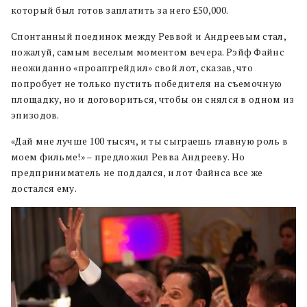
который был готов заплатить за него £50,000.
Спонтанный поединок между Реввой и Андреевым стал,
пожалуй, самым веселым моментом вечера. Рэйф Файнс
неожиданно «проапгрейдил» свой лот, сказав, что
попробует не только пустить победителя на съемочную
площадку, но и договориться, чтобы он снялся в одном из
эпизодов.
«Дай мне лучше 100 тысяч, и ты сыграешь главную роль в
моем фильме!» – предложил Ревва Андрееву. Но
предприниматель не поддался, и лот Файнса все же
достался ему.