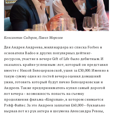
Консантин Сидоров, Павел Морозов
Для Андрея Андреева, миллиардера из списка Forbes и
основателя Badoo и других популярных дейтинг-
ресурсов, участие в вечере Gift of Life было дебютным. И
оказалось крайне успешным: лот, который он представил
вместе с Никой Белоцерковской, ушел за £30,000. Именно в
такую сумму один из гостей вечера оценил домашний
ужин, готовить который будут лично Белоцерковская и
Андреев. Также предприниматель купил самый дорогой
лот вечера – возможность попасть на съемку
продолжения фильма «Kingsman», в котором снимается
Рэйф Файнс. За это Андреев заплатил £60,000 – буквально
вырвав лот из рук актера и шоумена Александра Реввы,