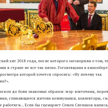
кий хит 2018 года, после которого заговорили о том, ч
ми в стране не все так плохо. Гоголевщина в кинооберт
просмотра которой хочется спросить: «Ну почему так
но?».
оскоп до боли знакомых образов: мэр-взяточник, поро
ики, спивающиеся жители коммуналки, коллекторы, си
е работяги… Если бы сценарист Семен Слепаков написа