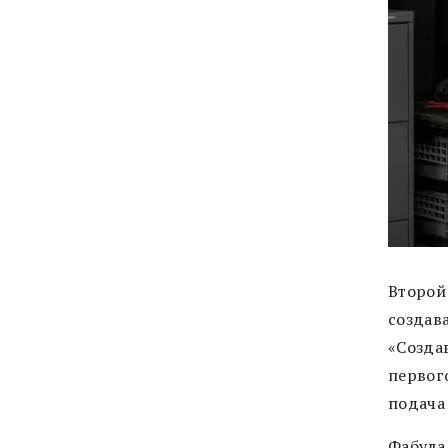
Второй
создав
«Создав
первог
подача 
Фабула