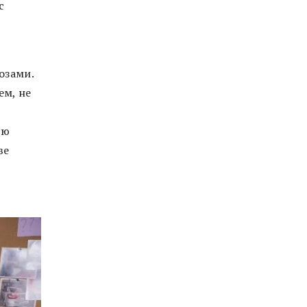
с
озами.
ем, не
ую
ве