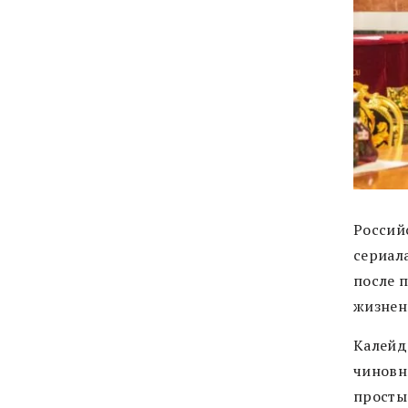
Российс
сериала
после 
жизнен
Калейд
чиновн
просты