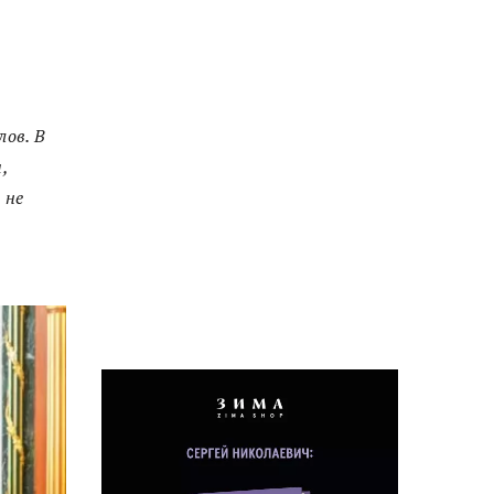
лов. В
,
 не