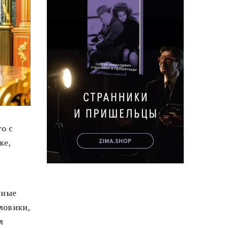
то с
ке,
чные
ловики,
л