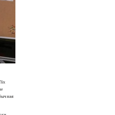
lix
ле
обычная
тки