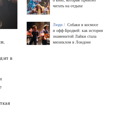
8 книг, которые приятно
читать на отдыхе
Люди /
Собаки в космосе
и офф-Бродвей: как история
знаменитой Лайки стала
и.
мюзиклом в Лондоне
одит в
и
е
сткая