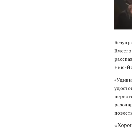
Безупр
Вместо 
рассказ
Нью-Йо
«Удиви
удосто
первого
разоча
повестк
«Хорош