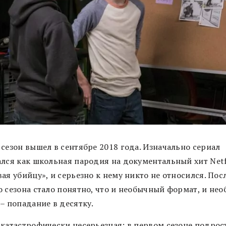
 сезон вышел в сентябре 2018 года. Изначально сериал
ался как школьная пародия на документальный хит Netf
ая убийцу», и серьезно к нему никто не относился. Пос
о сезона стало понятно, что и необычный формат, и не
– попадание в десятку.
 катастрофически несерьезная: в первом сезоне подрос