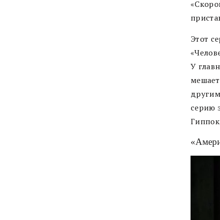
«Скоро
приста
Этот с
«Челов
У главн
мешает
другим
серию 
Гиппокр
«Амери