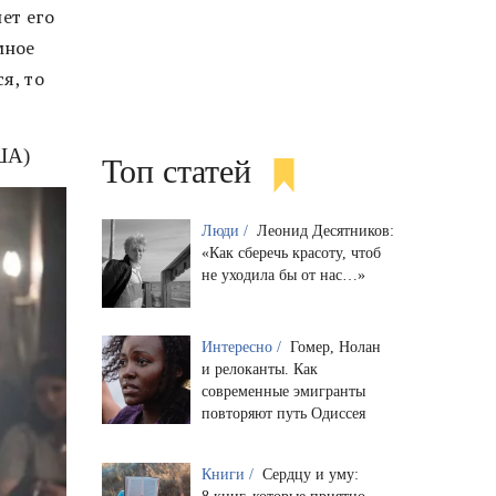
ет его
мное
я, то
США)
Топ статей
Люди /
Леонид Десятников:
«Как сберечь красоту, чтоб
не уходила бы от нас…»
Интересно /
Гомер, Нолан
и релоканты. Как
современные эмигранты
повторяют путь Одиссея
Книги /
Сердцу и уму: