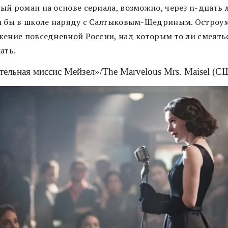
ый роман на основе сериала, возможно, через n-дцать л
и бы в школе наряду с Салтыковым-Щедриным. Остроу
жение повседневной России, над которым то ли смеятьс
ать.
тельная миссис Мейзел»/The Marvelous Mrs. Maisel (