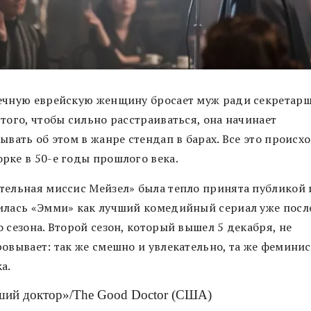
ечную еврейскую женщину бросает муж ради секретарш
того, чтобы сильно расстраиваться, она начинает
ывать об этом в жанре стендап в барах. Все это происх
рке в 50-е годы прошлого века.
тельная миссис Мейзел» была тепло принята публикой 
илась «Эмми» как лучший комедийный сериал уже посл
 сезона. Второй сезон, который вышел 5 декабря, не
ровывает: так же смешно и увлекательно, та же фемини
а.
ий доктор»/The Good Doctor (США)