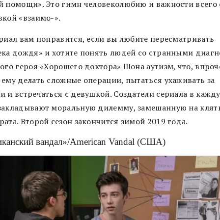
й помощи». Это гимн человеколюбию и важности всего 
вкой «взаимо-».
ериал вам понравится, если вы любите пересматривать
ека дождя» и хотите понять людей со странными диагн
ого героя «Хорошего доктора» Шона аутизм, что, впроч
 ему делать сложные операции, пытаться ухаживать за
и и встречаться с девушкой. Создатели сериала в кажд
закладывают моральную дилемму, замешанную на клят
ата. Второй сезон закончится зимой 2019 года.
канский вандал»/American Vandal (США)