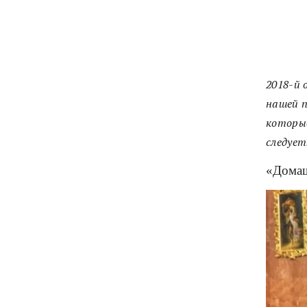
2018-й 
нашей п
которые
следует
«Домаш