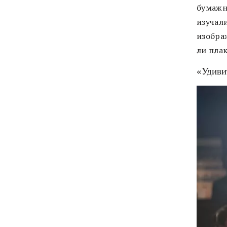
бумажн
изучал
изобра
ли плак
«Удиви