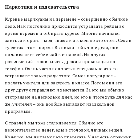
Наркотики и издевательства
Курение марихуаны на перемене – совершенно обычное
дело. Нам постоянно приходится устраивать рейды во
время перемен и отбирать курево. Многие начинают
злиться и орать – мол, знаю ли я, сколько это стоит. Секс в
туалетах – тоже норма. Выпивка – обычное дело, они
подливают ее себе в чай в столовой. Из других
развлечений – записывать драки и провокации на
телефон. Очень часто подростки специально что-то
устраивают только ради этого. Самое популярное –
послать учителя или закурить в классе. Потом они это
друг другу отправляют и хвастаются. За это мы обычно
отстраняем на несколько дней, но это в итоге хуже для нас
же, учителей – они вообще выпадают из школьной
программы.
С травлей мы тоже сталкиваемся. Обычно это
вымогательство денег, еды в столовой, личных вещей.
Конечно, мы пытаемся это пресекать. У нас есть охранник,