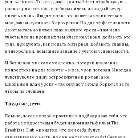
успеваемость. То есть даже если ты 20 лет отработал, все
равно придется после работы сидеть и каждый вечер
писать планы. Людям извне это кажется излишеством,
мол, зачем нужна эта бюрократия. Но для эффективности
действительно нужен план каждого урока – там надо
учесть, что из прошлых тем класс не усвоил, добавить это
туда, придумать, как подать материал, добавить слайды,
видеоролики, домашнее задание с учетом успеваемости.
И без плана мне самому сложно: потеряй внимание
подростков на две минуты – и все, урок потерян. Иногда я
чувствую, что пишу остросюжетный роман, а не
школьный план урока – так сейчас учителя борются за то,
чтобы их слушали.
Трудные дети
Помню, после первой практики я подбадривал себя, что
работа с подростками будет напоминать фильм The
Breakfast Club – понятно, что они себя будут
отвратительно вести, но они же так ищут себя! Сейчас я