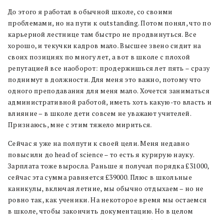
До этого я работал в обычной школе, со своими
проблемами, но на пути к outstanding. Потом понял, что по
карьерной лестнице там быстро не продвинуться. Все
хорошо, и текучки кадров мало. Высшее звено сидит на
своих позициях по многу лет, а вот в школе с плохой
репутацией все наоборот: продержишься лет пять – сразу
поднимут в должности. Для меня это важно, потому что
одного преподавания для меня мало. Хочется заниматься
административной работой, иметь хоть какую-то власть и
влияние – в школе дети совсем не уважают учителей.
Признаюсь, мне с этим тяжело мириться.
Сейчас я уже на полпути к своей цели. Меня недавно
повысили до head of science – то есть я курирую науку.
Зарплата тоже выросла. Раньше я получал порядка £31000,
сейчас эта сумма равняется £39000. Плюс в школьные
каникулы, включая летние, мы обычно отдыхаем – но не
ровно так, как ученики. На некоторое время мы остаемся
в школе, чтобы закончить документацию. Но в целом