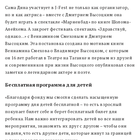
Сама Дина участвует в J-Fest не только как организатор,
но и как актриса – вместе с Дмитрием Высоцким она
будет играть в спектакле «Мариенбад» по книге Шолома-
Алейхема. А закроет фестиваль спектакль «Здравствуй,
однако…» с Вениамином Смеховым и Дмитрием
Высоцким. Эта постановка создана по мотивам книги
Вениамина Смехова о Владимире Высоцком, с которым
он 16 лет работал
в Театре на Таганке и первым из друзей
и современников при жизни Высоцкого опубликовал свои
заметки о легендарном актере и поэте.
Бесплатная программа для детей
«Благодаря фонду мы смогли сделать насыщенную
программу для детей бесплатной – то есть взрослый
покупает билет себе и берет бесплатный билет для
ребенка. Нам важно интегрировать детей во все наши
мероприятия, знакомить их друг с другом – чтобы они
видели, что есть другие дети, которые живут за границей