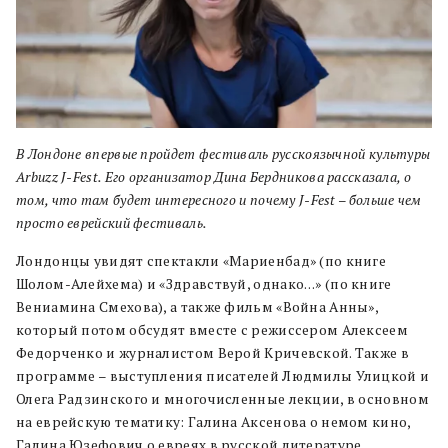
В Лондоне впервые пройдет фестиваль русскоязычной культуры
Arbuzz J-Fest. Его организатор Дина Бердникова рассказала, о
том, что там будет интересного и почему J-Fest – больше чем
просто еврейский фестиваль.
Лондонцы увидят спектакли «Мариенбад» (по книге
Шолом-Алейхема) и «Здравствуй, однако…» (по книге
Вениамина Смехова), а также фильм «Война Анны»,
который потом обсудят вместе с режиссером Алексеем
Федорченко и журналистом Верой Кричевской. Также в
программе – выступления писателей Людмилы Улицкой и
Олега Радзинского и многочисленные лекции, в основном
на еврейскую тематику: Галина Аксенова о немом кино,
Галина Юзефович о евреях в русской литературе,