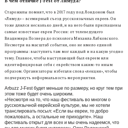
В чем отличие J-Fest от Лимуда?
Старожилы помнят, что в 2017 году под Лондоном был
«Лимуд» – всемирный съезд русскоязычных евреев. Он
тоже длился несколько дней, и на него были приглашены
самые известные евреи России: от телеведущего
Владимира Познера до психолога Михаила Лабковского.
Несмотря на масштаб события, оно не имело единой
программы: выступить там мог каждый и на какую угодно
тему. Главное, чтобы выступающий был евреем или
идентифицировал себя с еврейством каким-то иным
образом. Организаторы избегали слова «лекция», чтобы
подчеркнуть неформальность мероприятия.
Arbuzz
J-Fest будет меньше по размеру, но круг тем при
этом тоже будет очень широким.
«Несмотря на то, что наш фестиваль во многом о
русскоязычной еврейской культуре,
мы не хотели
транслировать посыл: «Если вы евреи, то добро
пожаловать, а остальные не приходите»
. Наш
фестиваль открыт для всех и мы очень надеемся, что