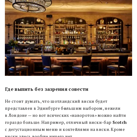
Где выпить без зазрения совести
Не стоит думать, что шотландский виски будет
представлен в Эдинбурге б
о
льшим выбором, нежели
в Лондоне — но вот всяческих «наворотов» можно найти
гораздо больше. Например, отличный виски-бар
Scotch
с дегустационным меню и коктейлями на виски. Кроме
виски здесь вообще ничего нет.