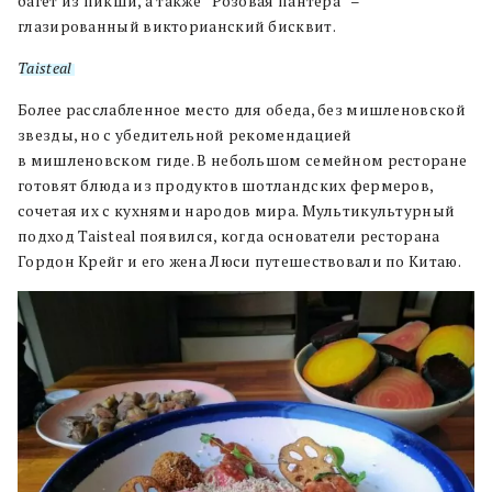
багет из пикши, а также “Розовая пантера” –
глазированный викторианский бисквит.
Taisteal
Более расслабленное место для обеда, без мишленовской
звезды, но с убедительной рекомендацией
в мишленовском гиде. В небольшом семейном ресторане
готовят блюда из продуктов шотландских фермеров,
сочетая их с кухнями народов мира. Мультикультурный
подход Taisteal появился, когда основатели ресторана
Гордон Крейг и его жена Люси путешествовали по Китаю.