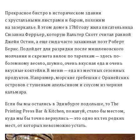
Прекрасное бистро в историческом здании
с хрустальными люстрами и баром, похожим
на зазеркалье. В этом доме в 1780 году жила писательница
Сюзанна Феррьер, которую Вальтер Скотт считал равной
Джейн Остин, а еще сюда часто захаживал поэт Роберт
Бернс. Подойдет для разрядки после мишленовского
молчания и скрежета вилок по тарелкам — здесь по-
богемному весело, шумно, очень вкусная еда и очень
вкусные коктейли. В меню — еда из местных сезонных
продуктов. Например, морские гребешки с Оркнейских
островов с тушеным апельсином и соусом из чернил
кальмара.
Если бы мы остались в Эдинбурге подольше, то The
Printing Press Bar & Kitchen, пожалуй, стало бы местом,
куда мы бы точно вернулись — это одно их тех редких
мест, от которых невозможно устать.