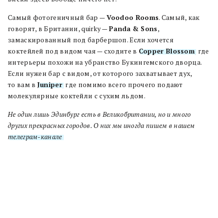
Самый фотогеничный бар —
Voodoo Rooms
. Самый, как
говорят, в Британии, quirky —
Panda & Sons
,
замаскированный под барбершоп. Если хочется
коктейлей под видом чая — сходите в
Copper Blossom
, где
интерьеры похожи на убранство Букингемского дворца.
Если нужен бар с видом, от которого захватывает дух,
то вам в
Juniper
, где помимо всего прочего подают
молекулярные коктейли с сухим льдом.
Не один лишь Эдинбург есть в Великобритании, но и много
других прекрасных городов. О них мы иногда пишем в нашем
телеграм-канале
.