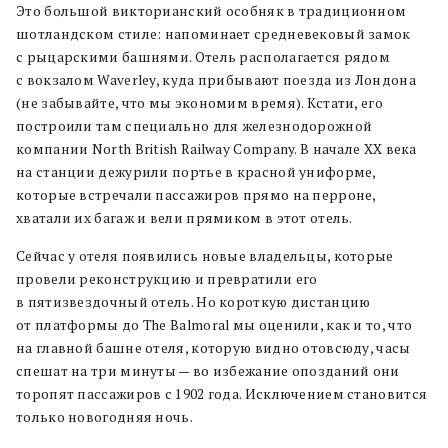
Это большой викторианский особняк в традиционном
шотландском стиле: напоминает средневековый замок
с рыцарскими башнями. Отель располагается рядом
с вокзалом Waverley, куда прибывают поезда из Лондона
(не забывайте, что мы экономим время). Кстати, его
построили там специально для железнодорожной
компании North British Railway Company. В начале XX века
на станции дежурили портье в красной униформе,
которые встречали пассажиров прямо на перроне,
хватали их багаж и вели прямиком в этот отель.
Сейчас у отеля появились новые владельцы, которые
провели реконструкцию и превратили его
в пятизвездочный отель. Но короткую дистанцию
от платформы до The Balmoral мы оценили, как и то, что
на главной башне отеля, которую видно отовсюду, часы
спешат на три минуты — во избежание опозданий они
торопят пассажиров с 1902 года. Исключением становится
только новогодняя ночь.