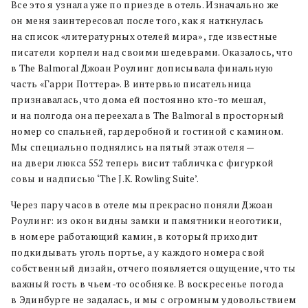
Все это я узнала уже по приезде в отель. Изначально же
он меня заинтересовал после того, как я наткнулась
на список «литературных отелей мира» , где известные
писатели корпели над своими шедеврами. Оказалось, что
в The Balmoral Джоан Роулинг дописывала финальную
часть «Гарри Поттера». В интервью писательница
признавалась, что дома ей постоянно кто-то мешал,
и на полгода она переехала в The Balmoral в просторный
номер со спальней, гардеробной и гостиной с камином.
Мы специально поднялись на пятый этаж отеля —
на двери люкса 552 теперь висит табличка с фигуркой
совы и надписью ‘The J.K. Rowling Suite’.
Через пару часов в отеле мы прекрасно поняли Джоан
Роулинг: из окон видны замки и памятники неоготики,
в номере работающий камин, в который приходит
подкидывать уголь портье, а у каждого номера свой
собственный дизайн, отчего появляется ощущение, что ты
важный гость в чьем-то особняке. В воскресенье погода
в Эдинбурге не задалась, и мы с огромным удовольствием