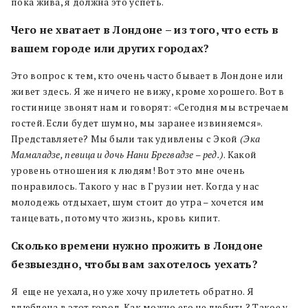
пока жива, я должна это успеть.
Чего не хватает в Лондоне – из того, что есть в
вашем городе или других городах?
Это вопрос к тем, кто очень часто бывает в Лондоне или
живет здесь. Я же ничего не вижу, кроме хорошего. Вот в
гостинице звонят нам и говорят: «Сегодня мы встречаем
гостей. Если будет шумно, мы заранее извиняемся».
Представляете? Мы были так удивлены с Экой
(Эка
Мамаладзе, певица и дочь Нани Брегвадзе – ред.)
. Какой
уровень отношения к людям! Вот это мне очень
понравилось. Такого у нас в Грузии нет. Когда у нас
молодежь отдыхает, шум стоит до утра – хочется им
танцевать, потому что жизнь, кровь кипит.
Сколько времени нужно прожить в Лондоне
безвыездно, чтобы вам захотелось уехать?
Я
еще не уехала, но уже хочу прилететь обратно. Я
влюблена в этот город. Как можно его не любить? Такое у