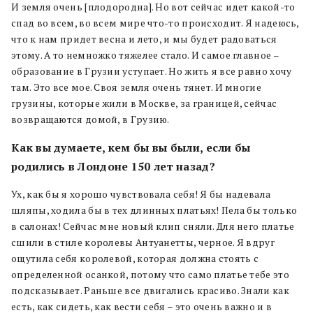
И земля очень [плодородна]. Но вот сейчас идет какой-то
спад во всем, во всем мире что-то происходит. Я надеюсь,
что к нам придет весна и лето, и мы будет радоваться
этому. А то немножко тяжелее стало. И самое главное –
образование в Грузии уступает. Но жить я все равно хочу
там. Это все мое. Своя земля очень тянет. И многие
грузины, которые жили в Москве, за границей, сейчас
возвращаются домой, в Грузию.
Как вы думаете, кем бы вы были, если бы
родились в Лондоне 150 лет назад?
Ух, как бы я хорошо чувствовала себя! Я бы надевала
шляпы, ходила бы в тех длинных платьях! Пела бы только
в салонах! Сейчас мне новый клип сняли. Для него платье
сшили в стиле королевы Антуанетты, черное. Я вдруг
ощутила себя королевой, которая должна стоять с
определенной осанкой, потому что само платье тебе это
подсказывает. Раньше все двигались красиво. Знали как
есть, как сидеть, как вести себя – это очень важно и в