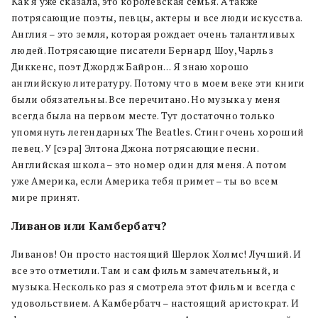
Как я уже сказала, это королевская семья. А также
потрясающие поэты, певцы, актеры и все люди искусства.
Англия – это земля, которая рождает очень талантливых
людей. Потрясающие писатели Бернард Шоу, Чарльз
Диккенс, поэт Джордж Байрон… Я знаю хорошо
английскую литературу. Потому что в моем веке эти книги
были обязательны. Все перечитано. Но музыка у меня
всегда была на первом месте. Тут достаточно только
упомянуть легендарных The Beatles. Стинг очень хороший
певец. У [сэра] Элтона Джона потрясающие песни.
Английская школа – это номер один для меня. А потом
уже Америка, если Америка тебя примет – ты во всем
мире принят.
Ливанов или Камбербатч?
Ливанов! Он просто настоящий Шерлок Холмс! Лучший. И
все это отметили. Там и сам фильм замечательный, и
музыка. Несколько раз я смотрела этот фильм и всегда с
удовольствием. А Камбербатч – настоящий аристократ. И