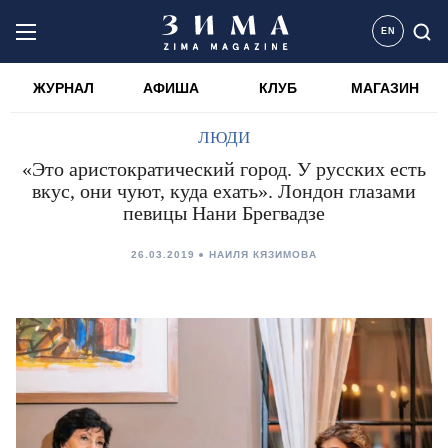
EN
ЖУРНАЛ
АФИША
КЛУБ
МАГАЗИН
ЛЮДИ
«Это аристократический город. У русских есть
вкус, они чуют, куда ехать». Лондон глазами
певицы Нани Брегвадзе
26.03.2019
НАИЛЯ КЯЗИМОВА