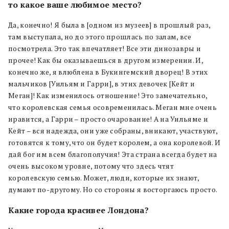
то какое ваше любимое место?
Да, конечно! Я была в [одном из музеев] в прошлый раз,
там выступала, но до этого прошлась по залам, все
посмотрела. Это так впечатляет! Все эти динозавры и
прочее! Как бы оказываешься в другом измерении. И,
конечно же, я влюблена в Букингемский дворец! В этих
мальчиков [Уильям и Гарри], в этих девочек [Кейт и
Меган]! Как изменилось отношение! Это замечательно,
что королевская семья осовременилась. Меган мне очень
нравится, а Гарри – просто очарование! А на Уильяме и
Кейт – вся надежда, они уже собраны, вникают, участвуют,
готовятся к тому, что он будет королем, а она королевой. И
дай бог им всем благополучия! Эта страна всегда будет на
очень высоком уровне, потому что здесь чтят
королевскую семью. Может, люди, которые их знают,
думают по-другому. Но со стороны я восторгаюсь просто.
Какие города красивее Лондона?