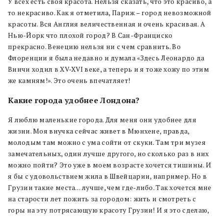
У всех есть своя красота. Нельзя сказать, что это красиво, а
то некрасиво. Как я отметила, Париж – город невозможной
красоты. Вся Англия величественная и очень красивая. А
Нью-Йорк что плохой город? В Сан-Франциско
прекрасно. Венецию нельзя ни с чем сравнить. Во
Флоренции я была недавно и думала «Здесь Леонардо да
Винчи ходил в XV-XVI веке, а теперь и я тоже хожу по этим
же камням!». Это очень впечатляет!
Какие города удобнее Лондона?
Я люблю маленькие города. Для меня они удобнее для
жизни. Моя внучка сейчас живет в Мюнхене, правда,
молодым там можно с ума сойти от скуки. Там три музея
замечательных, один лучше другого, но сколько раз в них
можно пойти? Это уже в моем возрасте хочется тишины. И
я бы с удовольствием жила в Швейцарии, например. Но в
Грузии такие места… лучше, чем где-либо. Так хочется мне
на старости лет пожить за городом: жить и смотреть с
горы на эту потрясающую красоту Грузии! И я это сделаю,