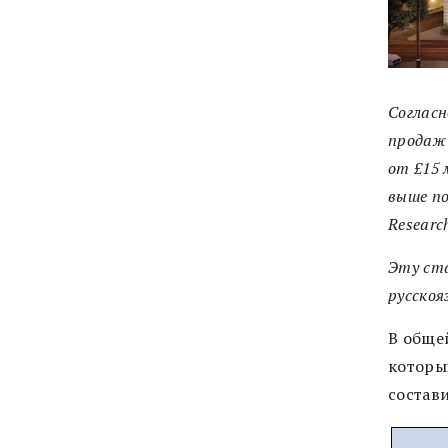
Согласн
продаж 
от £15 
выше по
Research
Эту ст
русскоя
В обще
которы
состави