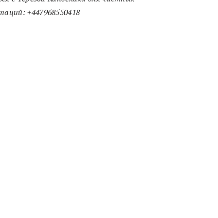
ьтаций:
+447968550418