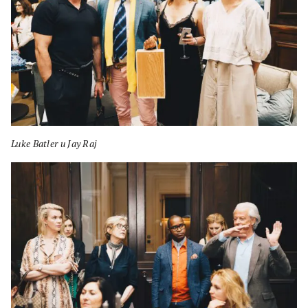
Luke Batler и Jay Raj