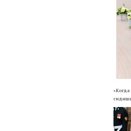
«Когда 
сидишь