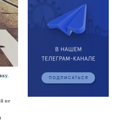
вку
.
й не
я