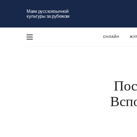
Маяк русскоязычной
культуры за рубежом
ОНЛАЙН
ЖУ
Пос
Всп