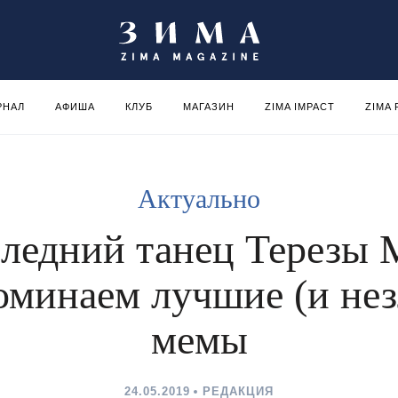
РНАЛ
АФИША
КЛУБ
МАГАЗИН
ZIMA IMPACT
ZIMA
Актуально
ледний танец Терезы 
оминаем лучшие (и нез
мемы
24.05.2019
РЕДАКЦИЯ