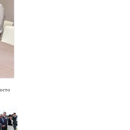
росто