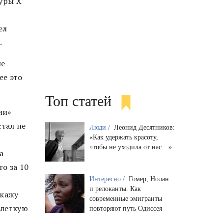
гуры X
ел
.
ие
ее это
Топ статей
ии»
стал не
Люди /
Леонид Десятников:
«Как удержать красоту,
чтобы не уходила от нас…»
а
то за 10
Интересно /
Гомер, Нолан
и релоканты. Как
Скажу
современные эмигранты
 легкую
повторяют путь Одиссея