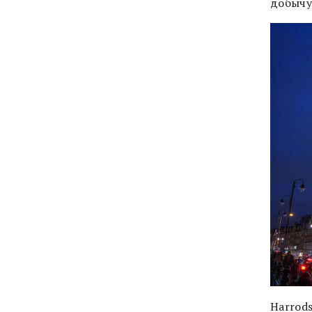
добычу
Harrod