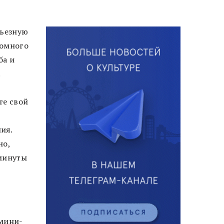
рьезную
ромного
ба и
.
те свой
ия.
но,
 минуты
.
м
 мини-