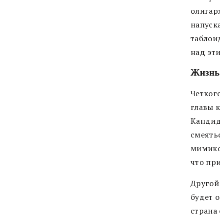
олигар
напуск
таблои
над эти
Жизнь
Четког
главы 
Кандида
смеятьс
мимико
что при
Другой
будет о
страна