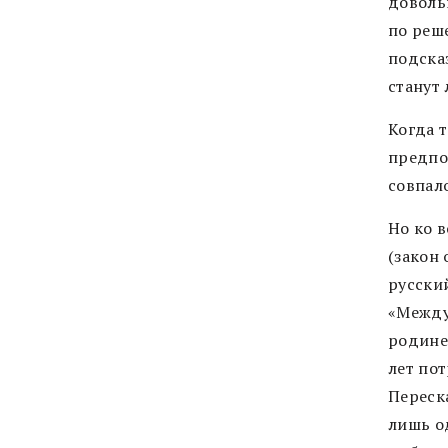
доволь
по реш
подска
станут
Когда 
предпол
совпал
Но ко 
(закон
русски
«Между
родине,
лет по
Переска
лишь о