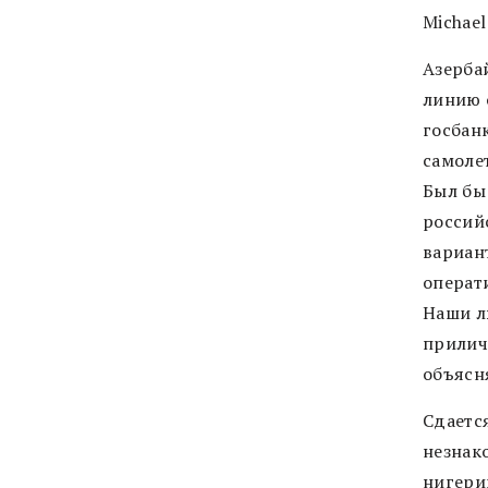
Michael
Азербай
линию о
госбанк
самолет
Был бы
россий
вариант
операт
Наши л
прилич
объясня
Сдаетс
незнак
нигери