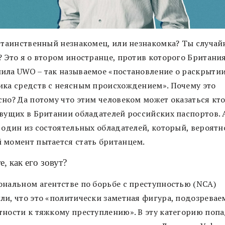
, таинственный незнакомец, или незнакомка? Ты случайн
? Это я о втором иностранце, против которого Британи
ила UWO – так называемое «постановление о раскрыти
ика средств с неясным происхождением». Почему это
но? Да потому что этим человеком может оказаться кто
ивущих в Британии обладателей российских паспортов. 
 один из состоятельных обладателей, который, вероятно
 момент пытается стать британцем.
, как его зовут?
ональном агентстве по борьбе с преступностью (NCA)
ли, что это «политически заметная фигура, подозревае
тности к тяжкому преступлению». В эту категорию попа