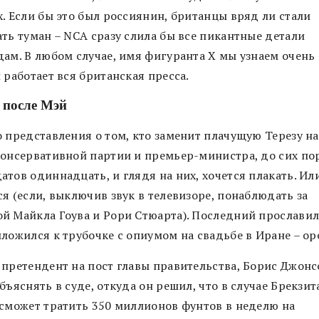
х. Если бы это был россиянин, британцы вряд ли стали
ать туман – NCA сразу слила бы все пикантные детали
дам. В любом случае, имя фигуранта X мы узнаем очень 
 работает вся британская пресса.
 после Мэй
о представления о том, кто заменит плачущую Терезу на
консервативной партии и премьер-министра, до сих пор
тов одиннадцать, и глядя на них, хочется плакать. Ил
я (если, выключив звук в телевизоре, понаблюдать за
й Майкла Гоува и Рори Стюарта). Последний прославил
ложился к трубочке с опиумом на свадьбе в Иране – ор
 претендент на пост главы правительства, Борис Джонс
бъяснять в суде, откуда он решил, что в случае Брекзит
 сможет тратить 350 миллионов фунтов в неделю на