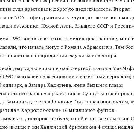
но много известных россиян, осевших в Лондоне. У фи
ению суда арестовали дорогую недвижимость. Вторая
зка от NCA – «фигурантами следующих шести-восьми д
 люди из Африки, Южной Азии, бывшего СССР и России»
тема UWO впервые всплыла в медиапространстве, мног
агали, что начать могут с Романа Абрамовича. Тем бол
о с новостью о непродлении ему визы инвестора.
всеобщему удивлению первой жертвой «закона МакМаф
 о UWO называют по ассоциации с известным сериалом) 
й олигарх, а Замира Хаджиева, жена бывшего главы
народного Банка Азербайджана». Супруг мотает срок н
 а Замира ждет его в Лондоне. Она прославилась тем, ч
тратила в Хэрродс больше 16 миллионов фунтов.
зывать эту историю не буду, о ней и так все слышали. 
дно: в лице г-жи Хаджиевой британская Фемида нашла