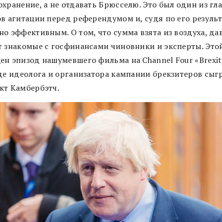
охранение, а не отдавать Брюсселю. Это был один из гл
ов агитации перед референдумом и, судя по его результ
но эффективным. О том, что сумма взята из воздуха, да
т знакомые с госфинансами чиновники и эксперты. Это
н эпизод нашумевшего фильма на Channel Four «Brexit, 
где идеолога и организатора кампании брекзитеров сыг
кт Камбербэтч.