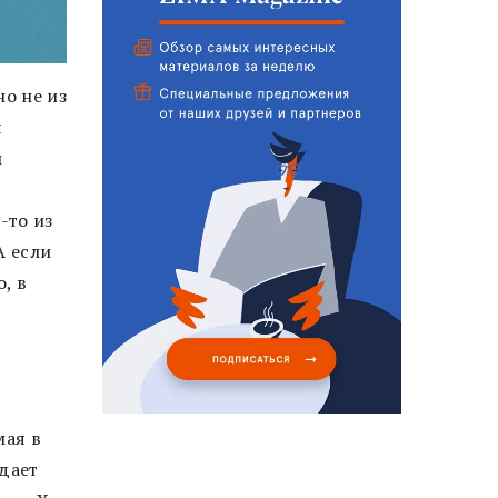
о не из
я
и
-то из
А если
, в
мая в
дает