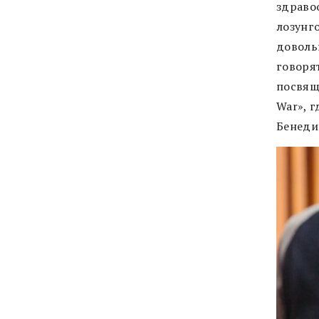
здраво
лозунг
доволь
говоря
посвяще
War», 
Бенеди