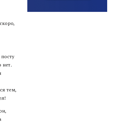
скоро,
 посту
 нет.
и
ся тем,
ел!
он,
а