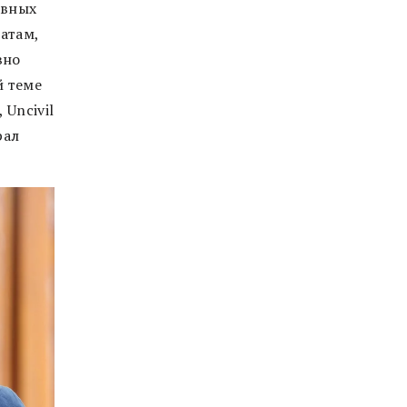
авных
атам,
вно
й теме
Uncivil
рал