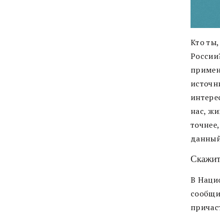
Кто ты
России
примен
источн
интерес
нас, ж
точнее,
данный
Скажите
В Наци
сообщи
причас