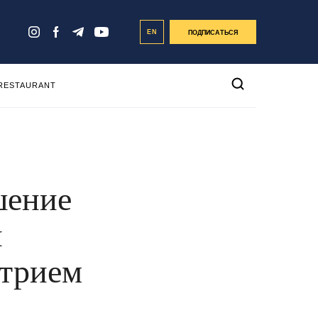
EN
ПОДПИСАТЬСЯ
 RESTAURANT
шение
н
трием