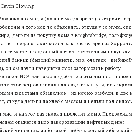
 Cavén Glowing
джанка на смогла (да и не могла apriori) выстроить се
бороны и хоть как-то объяснить, откуда у ее мужа, ск
ира, деньги на покупку дома в Knightsbridge, гольфклу
а, не говоря о таких мелочах, как ювелирка из Хэрродс
 на ее месте не склонный к столь экзотичным покупкам
ский банкир (бывший министр, мэр, олигарх – выбирай
), он бы почти наверняка смог затормозить работу
ивников NCA или вообще добиться отмены постановлен
юди этот остров освоили давно, жить научились скром
ными юристами обзавелись – их ночью разбуди, в две
т, откуда деньги на хлеб с маслом и Бентли под окном
я мне, и на этот раз снаряд пролетит мимо. Прекрасны
омцем окажется либо наворовавший нефтяных денег
йский чиновник, либо какой-нибудь беглый узбекский