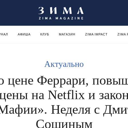
РНАЛ
АФИША
КЛУБ
МАГАЗИН
ZIMA IMPACT
ZIMA
Актуально
о цене Феррари, повы
цены на Netflix и зако
Мафии». Неделя с Дми
Сошиным