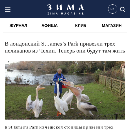
EN
ЖУРНАЛ
АФИША
КЛУБ
МАГАЗИН
В лондонский St James’s Park привезли трех
пеликанов из Чехии. Теперь они будут там жить
В St James’s Park из чешской столицы привезли трех