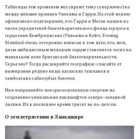
Таблоиды тем временем муссируют тему соперничества
между жёнами принцев Уильяма и Гарри. На этой неделе
официально подтвердили, что Гарри и Меган вышли из
числа учредителей благотворительного фонда герцога и
герцогини Кембриджских (Уильяма и Кейт). Evening
Standard очень осторожно написал в том духе, что, мол,
двум амбициозным молодым парам становится тесно на
маленьком поле британской благотворительности.
Серьезно? Тогда расширяйте географию: спасайте от
вымирания редкие виды казахских тушканов и
тамбовских саблезубых белочек.
Или направляйте неизрасходованную энергию на
сохранение уникальных ландшафтов северо-западной
Англии. Их в последнее время трясет не по-детски.
О землетрясении в Ланкашире