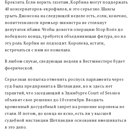
Брекзита. Если верить газетам, Корбина могут поддержать
40 консерваторов-еврофилов, и это серьезно. Шансы
урыть Джонсона на следующей неделе есть, если, конечно,
политтехнологи премьер-министра не столкнут
депутатов лбами. Чтобы довести операцию Stop Boris до
победного конца, требуется объединяющая фигура, но на
эту роль Корбин не подходит. Королева, кстати,
встречаться с ним не пожелала.
В любом случае, следующая неделя в Вестминстере будет
феерической.
Серьезная попытка отменить роспуск парламента через
суд была предпринята в Шотландии, но и здесь нет
гарантий, что заседающий в Эдинбурге Court of Session
объявит свое решение до 10 сентября. Вводить
временный досудебный запрет на решение королевы не
стали. И потом, до конца не ясно, есть ли у высшей
судебной инстанции Шотландии основания вмешиваться
в это дело.