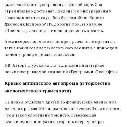
вызвало гигантскую трещину в земной коре. Она
стремительно достигнет Лондона и с инфернальным
хохотом поглотит служебный автомобиль Бориса
Джонсона. Мудрено? Ну, дорогие мои, это вам не
«Новичок», в таком деле надо проявлять креатив.
А если серьезно, мне эта история реально не нравится:
такие грандиозные технологические опыты с природой
ничем хорошим не заканчиваются.
NB: Автору глубоко на…ть, если данный материал
посчитают рекламой компаний «Газпром» и «Роснефть».
Кризис английского автопрома (и торжество
экологического транспорта)
На днях я отдыхал у друзей во французских Альпах и за
два дня проехал 105 километров на велике. Это я не о том,
что я такой спортивный монстр. Освежающая
велосипедная прогулка по горам в очередной раз