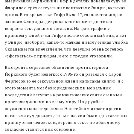
американка Вирджиния Гифр в деталях поведала суду во
Флориде о трех сексуальных контактах с Эндрю, включая
оргию. В то время г-же Гифр было 17, следовательно, по
законам Флориды, девушка в тот момент достигла
возраста сексуального согласия. На фотографии с
принцем у юной г-жи Гифр вполне счастливый вид, а вот
у Эндрю, наоборот, какая-то жалкая и вымученная улыбка.
Складывается впечатление, что девушке очень хотелось
«сфоткаться» с принцем, и его с трудом уговорили.
Выстроить серьезное обвинение против герцога
Йоркского будет нелегко: с 1996-го он развелся с Сарой
Фергюсон (о ее сексуальной жизни написаны книги), и с
этого момента мог без юридических и моральных
последствий вступать в романтические связи с юными
простолюдинками по всему миру. Но дружба с
осужденным за педофилию Эпштейном играет против
него: если суд докажет, что все пассии были «доставлены»
принцу этим человеком, версия о сексе по обоюдному
согласию ставится под сомнение.