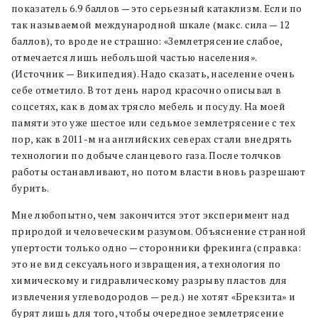
показатель 6.9 баллов — это серьезный катаклизм. Если по
так называемой международной шкале (макс. сила — 12
баллов), то вроде не страшно: «Землетрясениe слабое,
отмечается лишь небольшой частью населения».
(Источник — Википедия). Надо сказать, население очень
себе отметило. В тот день народ красочно описывал в
соцсетях, как в домах трясло мебель и посуду. На моей
памяти это уже шестое или седьмое землетрясение с тех
пор, как в 2011-м на английских северах стали внедрять
технологии по добыче сланцевого газа. После толчков
работы останавливают, но потом власти вновь разрешают
бурить.
Мне любопытно, чем закончится этот эксперимент над
природой и человеческим разумом. Объяснение странной
упертости только одно — сторонники фрекинга (справка:
это не вид сексуального извращения, а технология по
химическому и гидравлическому разрыву пластов для
извлечения углеводородов — ред.) не хотят «Брекзита» и
бурят лишь для того, чтобы очередное землетрясение