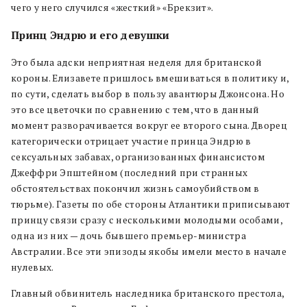
чего у него случился «жесткий» «Брекзит».
Принц Эндрю и его девушки
Это была адски неприятная неделя для британской
короны. Елизавете пришлось вмешиваться в политику и,
по сути, сделать выбор в пользу авантюры Джонсона. Но
это все цветочки по сравнению с тем, что в данный
момент разворачивается вокруг ее второго сына. Дворец
категорически отрицает участие принца Эндрю в
сексуальных забавах, организованных финансистом
Джеффри Эпштейном (последний при странных
обстоятельствах покончил жизнь самоубийством в
тюрьме). Газеты по обе стороны Атлантики приписывают
принцу связи сразу с несколькими молодыми особами,
одна из них — дочь бывшего премьер-министра
Австралии. Все эти эпизоды якобы имели место в начале
нулевых.
Главный обвинитель наследника британского престола,