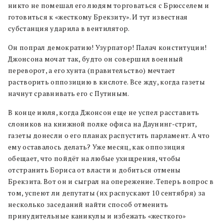
никто не помешал его людям торговаться с Брюсселем и
готовиться к «жесткому Брекзиту». И тут известная
субстанция ударила в вентилятор.
Он попрал демократию! Узурпатор! Палач конституции!
Джонсона мочат так, будто он совершил военный
переворот, а его хунта (правительство) мечтает
растворить оппозицию в кислоте. Все жду, когда газеты
начнут сравнивать его с Путиным.
В конце июля, когда Джонсон еще не успел расставить
слоников на книжной полке офиса на Даунинг-стрит,
газеты донесли о его планах распустить парламент. А что
ему оставалось делать? Уже месяц, как оппозиция
обещает, что пойдёт на любые ухищрения, чтобы
отстранить Бориса от власти и добиться отмены
Брекзита. Вот он и сыграл на опережение. Теперь вопрос в
том, успеют ли депутаты (их распускают 10 сентября) за
несколько заседаний найти способ отменить
принудительные каникулы и избежать «жесткого»