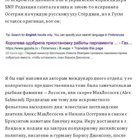
SNP. Редакция газета.ru взяла и зачем-то исправила
Осетрин на чуждую русскому уху Стёрджен, но в Гугле
остался оригинал, вот он:
Я бы ещё напомнил авторам международного отдела: у ее
колоритного предшественника тоже была замечательная
рыбная фамилия — Лососев, или скорее МакЛососев (Alex
Salmond). Предлагаю им тему для искрометного
фельетона выходного дня: известные шотландские
деятели Алекс МакЛососев и Никола Осетрина в связи с
Брекзитом наметали баночку икры. Икру доставили в г.
Лондон и подали на завтрак популярному английскому
политику, писателю и гурману Борису Джонсону, после