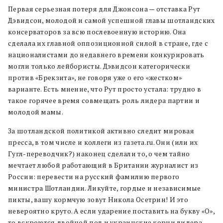
Первая серьезная потеря для Джонсона — отставка Рут
Дэвидсон, молодой и самой успешной главы шотландских
консерваторов за всю послевоенную историю. Она
сделала их главной оппозиционной силой в стране, где с
националистами до недавнего времени конкурировать
могли только лейбористы. Дэвидсон категорически
против «Брекзита», не говоря уже о его «жестком»
варианте. Есть мнение, что Рут просто устала: трудно в
такое горячее время совмещать роль лидера партии и
молодой мамы.
За шотландской политикой активно следит мировая
пресса, в том числе и коллеги из газета.ru. Они (или их
Гугл-переводчик?) наконец сделали то, о чем тайно
мечтает любой работающий в Британии журналист из
России: перевести на русский фамилию первого
министра Шотландии. Ликуйте, гордые и независимые
пикты, вашу кормчую зовут Никола Осетрин! И это
невероятно круто. А если ударение поставить на букву «О»,
то вскроются двойной пол и украинские корни лидера