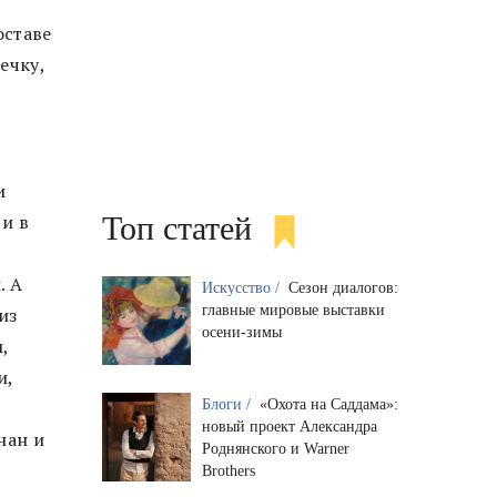
оставе
ечку,
и
Топ статей
 и в
. А
Искусство /
Сезон диалогов:
главные мировые выставки
из
осени-зимы
,
и,
Блоги /
«Охота на Саддама»:
новый проект Александра
нан и
Роднянского и Warner
Brothers