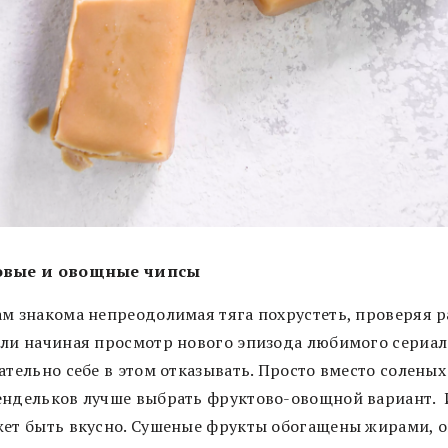
овые и овощные чипсы
ам знакома непреодолимая тяга похрустеть, проверяя 
или начиная просмотр нового эпизода любимого сериала
ательно себе в этом отказывать. Просто вместо соленых
ендельков лучше выбрать фруктово-овощной вариант.
жет быть вкусно. Сушеные фрукты обогащены жирами, 