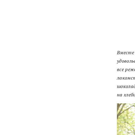
Вместе 
удоволь
все реж
лакомс
шоколад
на хлеб