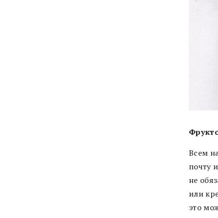
Фрукт
Всем н
почту 
не обяз
или кр
это мо