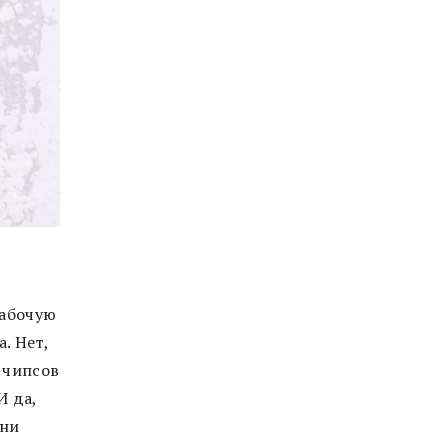
рабочую
. Нет,
 чипсов
И да,
они