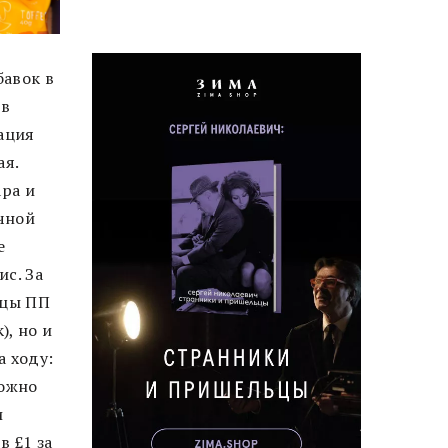
бавок в
 в
ация
ая.
ара и
очной
е
с. За
нцы ПП
), но и
а ходу:
можно
и
в £1 за