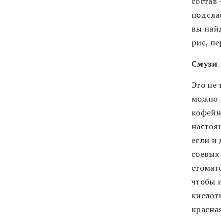
состав 
подслас
вы най
рис, пе
Смузи 
Это не 
можно 
кофейня
настоя
если и 
соевых 
стомат
чтобы 
кислот
красна