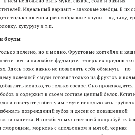
— в нем не должно быть муки, сахара, соли и разных
тителей. Идеальный вариант – злаковые хлебцы. В их с
дете только пшено и разнообразные крупы — ядрицу, гр
рловку, кукурузу и т.п.
и боулы
только полезно, но и модно. Фруктовые коктейли и каш
найти почти на любом фудкорте, теперь их предлагают
х. Здесь тоже важно не позволить себя обмануть – по-
щему полезный смузи готовят только из фруктов и воды
добавлять молоко, то только соевое. Оно производится 
бобов и содержит в своем составе ценный белок. Кстати
ологи советуют любителям смузи использовать трубочк
избежать повреждений зубов и десен от повышенной
ности напитка. Из необычных сочетаний попробуйте: ба
я смородина, морковь с апельсином и мятой, черная