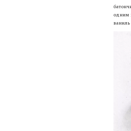
батонч
одним в
ваниль