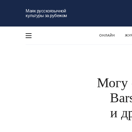
Маяк русскоязычной
культуры за рубежом
ОНЛАЙН
ЖУ
Могу 
Bar
и д