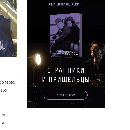
цом на
 Но
ем
на