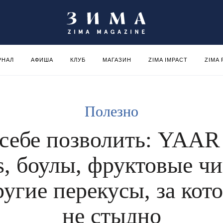
РНАЛ
АФИША
КЛУБ
МАГАЗИН
ZIMA IMPACT
ZIMA
Полезно
себе позволить: YAAR
s, боулы, фруктовые ч
ругие перекусы, за кот
не стыдно