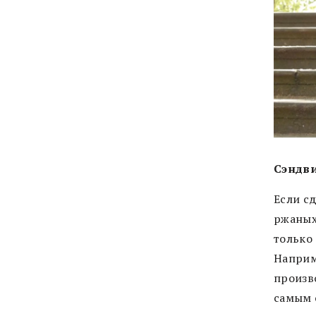
Сэндви
Если с
ржаных
только
Наприм
произв
самым 