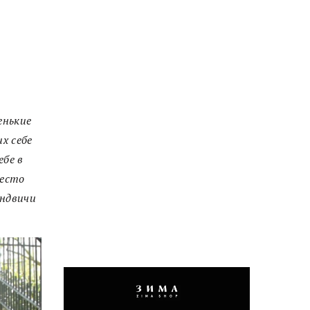
енькие
х себе
ебе в
место
эндвичи