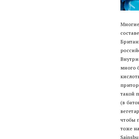
Многие 
состав
Британ
россий
Внутри
много 
кислоты
притор
такой 
(в бато
вегетар
чтобы 
тоже на
Sainsbu