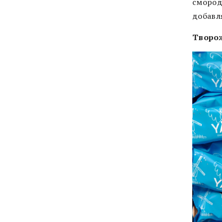
смород
добавл
Творо