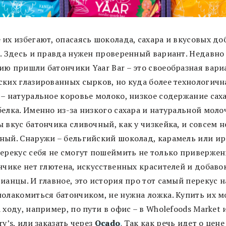
их избегают, опасаясь шоколада, сахара и вкусовых до
е. Здесь и правда нужен проверенный вариант. Недавно
ию пришли батончики Yaar Bar – это своеобразная вари
ских глазированных сырков, но куда более технологичн
 – натуральное коровье молоко, низкое содержание сах
белка. Именно из-за низкого сахара и натуральной мол
 вкус батончика сливочный, как у чизкейка, и совсем н
ный. Снаружи – бельгийский шоколад, карамель или ири
перекус себя не смогут пошеймить не только приверже
нчике нет глютена, искусственных красителей и добавок
ианцы. И главное, это история про тот самый перекус н
полакомиться батончиком, не нужна ложка. Купить их 
 ходу, например, по пути в офис – в Wholefoods Market 
ry’s, или заказать через
Ocado
. Так как речь идет о цене 