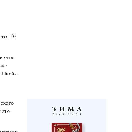
ется 50
ерить.
 же
т Швейк
вского
 это