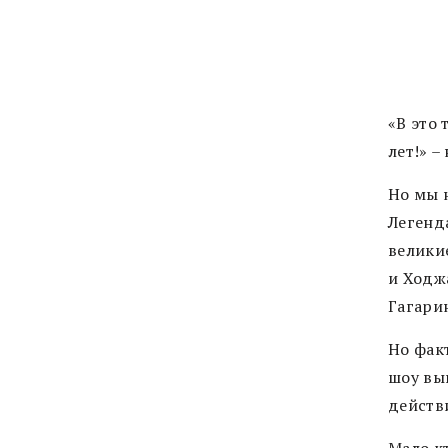
«В это
лет!» 
Но мы 
Легенд
велики
и Ходж
Гагари
Но фак
шоу вы
действи