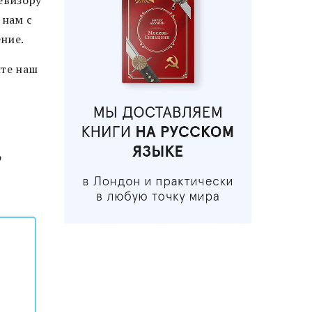
левизору
 нам с
ние.
ите наш
о