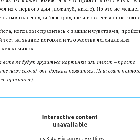
о из нас может похвастать, что прилип в тот день к те
ел их с первого дня (пожалуй, никто). Но это не мешает
спытывать сегодня благородное и торжественное волне
йста, когда вы справитесь с вашими чувствами, пройд
й тест на знание истории и творчества легендарных
ских комиков.
 тесте не будут грузиться картинки или текст – просто
те пару секунд, они должны появиться. Наш софт немног
т, простите).