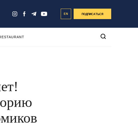
EN
ПОДПИСАТЬСЯ
 RESTAURANT
ет!
торию
омиков