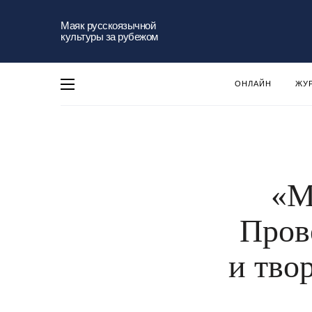
Маяк русскоязычной
культуры за рубежом
ОНЛАЙН
ЖУ
«М
Пров
и тво