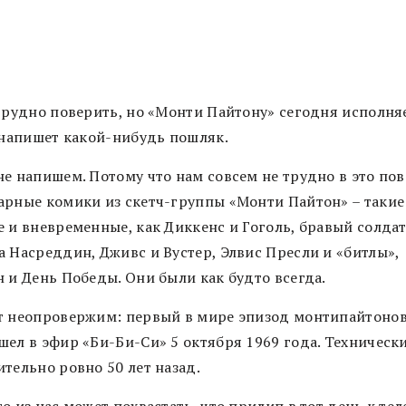
 трудно поверить, но «Монти Пайтону» сегодня исполня
– напишет какой-нибудь пошляк.
не напишем. Потому что нам совсем не трудно в это пов
арные комики из скетч-группы «Монти Пайтон» – такие
е и вневременные, как Диккенс и Гоголь, бравый солда
а Насреддин, Дживс и Вустер, Элвис Пресли и «битлы»,
н и День Победы. Они были как будто всегда.
т неопровержим: первый в мире эпизод монтипайтоно
шел в эфир «Би-Би-Си» 5 октября 1969 года. Технически
тельно ровно 50 лет назад.