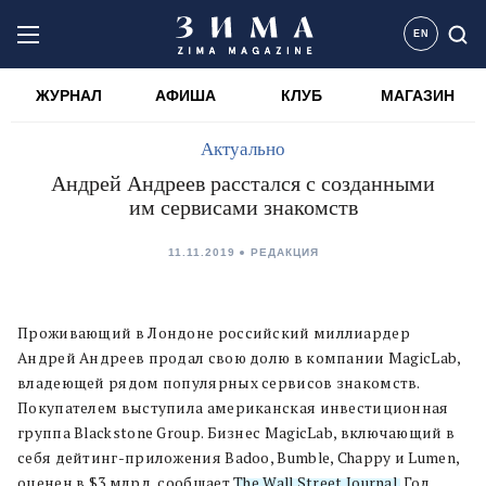
EN
ЖУРНАЛ
АФИША
КЛУБ
МАГАЗИН
Актуально
Андрей Андреев расстался с созданными
им сервисами знакомств
11.11.2019
РЕДАКЦИЯ
Проживающий в Лондоне российский миллиардер
Андрей Андреев продал свою долю в компании MagicLab,
владеющей рядом популярных сервисов знакомств.
Покупателем выступила американская инвестиционная
группа Blackstone Group. Бизнес MagicLab, включающий в
себя дейтинг-приложения Badoo, Bumble, Chappy и Lumen,
оценен в $3 млрд, сообщает
The Wall Street Journal
. Год