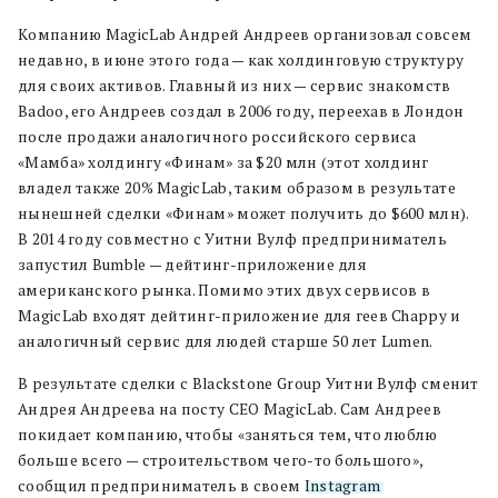
Компанию MagicLab Андрей Андреев организовал совсем
недавно, в июне этого года — как холдинговую структуру
для своих активов. Главный из них — сервис знакомств
Badoo, его Андреев создал в 2006 году, переехав в Лондон
после продажи аналогичного российского сервиса
«Мамба» холдингу «Финам» за $20 млн (этот холдинг
владел также 20% MagicLab, таким образом в результате
нынешней сделки «Финам» может получить до $600 млн).
В 2014 году совместно с Уитни Вулф предприниматель
запустил Bumble — дейтинг-приложение для
американского рынка. Помимо этих двух сервисов в
MagicLab входят дейтинг-приложение для геев Chappy и
аналогичный сервис для людей старше 50 лет Lumen.
В результате сделки с Blackstone Group Уитни Вулф сменит
Андрея Андреева на посту CEO MagicLab. Сам Андреев
покидает компанию, чтобы «заняться тем, что люблю
больше всего — строительством чего-то большого»,
сообщил предприниматель в своем
Instagram
.