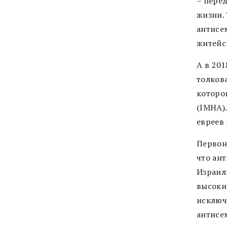
– пере
жизни.
антисе
житейс
А в 20
толков
которо
(IMHA)
евреев 
Первон
что ант
Израилю
высоки
исключ
антисе