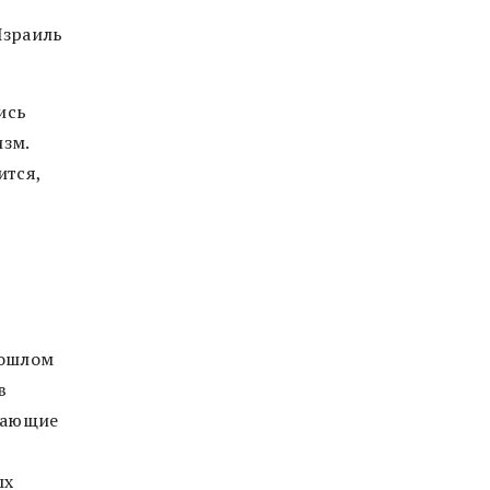
Израиль
ись
изм.
ится,
рошлом
в
тающие
ых