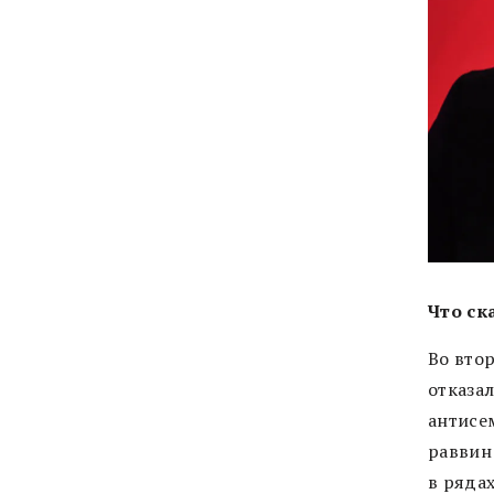
Что ск
Во вто
отказа
антисе
раввин
в ряда