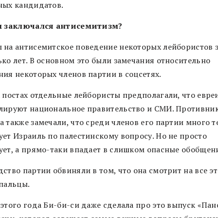
ных кандидатов.
м заключался антисемитизм?
 на антисемитское поведение некоторых лейбористов 
ько лет. В основном это были замечания относительно
ния некоторых членов партии в соцсетях.
х постах отдельные лейбористы предполагали, что евре
лируют национальное правительство и СМИ. Противни
 также замечали, что среди членов его партии много те
ует Израиль по палестинскому вопросу. Но не просто
ует, а прямо-таки впадает в слишком опасные обобщен
ство партии обвиняли в том, что она смотрит на все эт
 пальцы.
 этого года Би-би-си даже сделала про это выпуск «Па