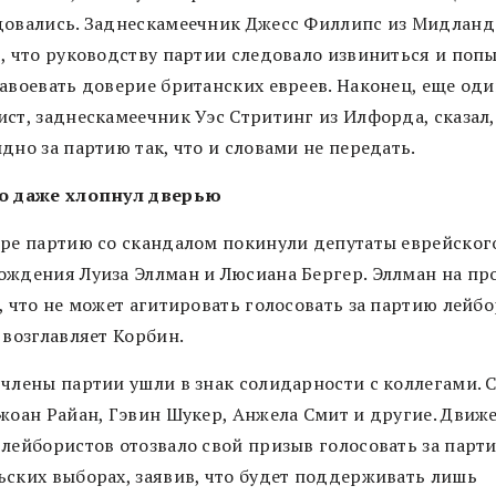
довались. Заднескамеечник Джесс Филлипс из Мидланд
т, что руководству партии следовало извиниться и поп
завоевать доверие британских евреев. Наконец, еще од
ст, заднескамеечник Уэс Стритинг из Илфорда, сказал,
дно за партию так, что и словами не передать.
о даже хлопнул дверью
бре партию со скандалом покинули депутаты еврейског
ождения Луиза Эллман и Люсиана Бергер. Эллман на п
, что не может агитировать голосовать за партию лейбо
 возглавляет Корбин.
 члены партии ушли в знак солидарности с коллегами. 
Джоан Райан, Гэвин Шукер, Анжела Смит и другие. Движ
-лейбористов отозвало свой призыв голосовать за парт
ьских выборах, заявив, что будет поддерживать лишь