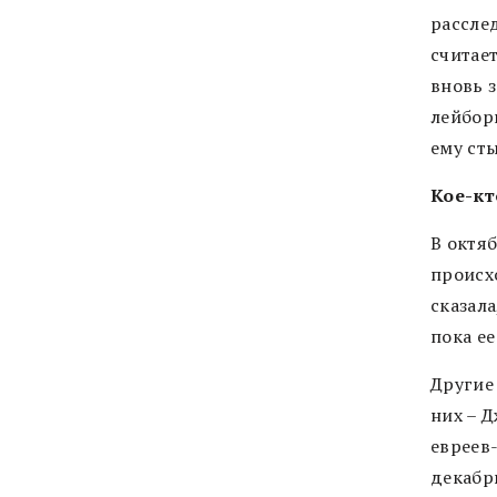
рассле
считае
вновь 
лейбори
ему сты
Кое-кт
В октя
происх
сказала
пока ее
Другие
них – 
евреев
декабр