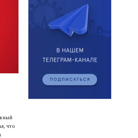
авный
л, что
и