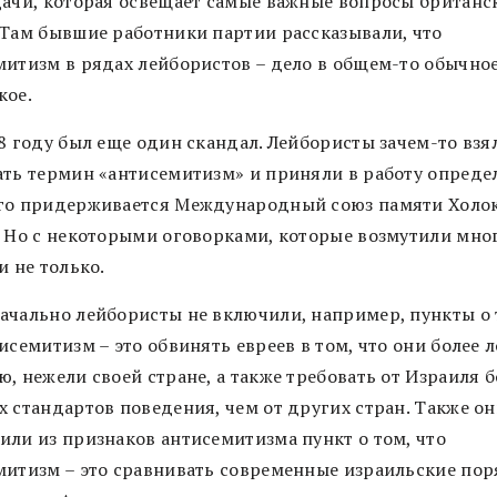
дачи, которая освещает самые важные вопросы британс
 Там бывшие работники партии рассказывали, что
митизм в рядах лейбористов – дело в общем-то обычное
кое.
18 году был еще один скандал. Лейбористы зачем-то взя
ать термин «антисемитизм» и приняли в работу опреде
го придерживается Международный союз памяти Холо
. Но с некоторыми оговорками, которые возмутили мно
и не только.
ачально лейбористы не включили, например, пункты о 
исемитизм – это обвинять евреев в том, что они более 
, нежели своей стране, а также требовать от Израиля б
х стандартов поведения, чем от других стран. Также о
или из признаков антисемитизма пункт о том, что
митизм – это сравнивать современные израильские пор