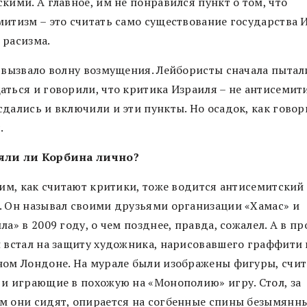
кими. А главное, им не понравился пункт о том, что
митизм – это считать само существование государства 
 расизма.
о вызвало волну возмущения. Лейбористы сначала пытал
аться и говорили, что критика Израиля – не антисемит
дались и включили и эти пункты. Но осадок, как говор
.
яли ли Корбина лично?
ним, как считают критики, тоже водится антисемитский
. Он называл своими друзьями организации «Хамас» и
ла» в 2009 году, о чем позднее, правда, сожалел. А в п
н встал на защиту художника, нарисовавшего граффити 
ном Лондоне. На мурале были изображены фигуры, счи
 и играющие в похожую на «Монополию» игру. Стол, за
м они сидят, опирается на согбенные спины безымянн