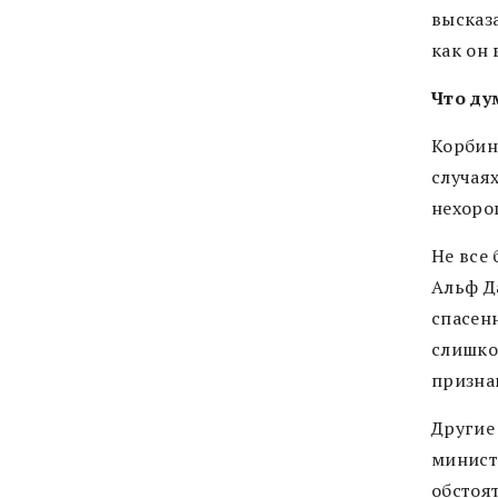
высказ
как он 
Что ду
Корбин 
случаях
нехорош
Не все
Альф Д
спасенн
слишко
призна
Другие
минист
обстоя