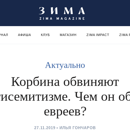
РНАЛ
АФИША
КЛУБ
МАГАЗИН
ZIMA IMPACT
ZIMA
Актуально
Корбина обвиняют
тисемитизме. Чем он о
евреев?
27.11.2019
ИЛЬЯ ГОНЧАРОВ