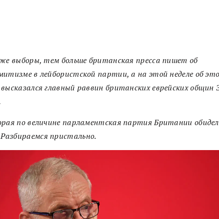
же выборы, тем больше британская пресса пишет об
итизме в лейбористской партии, а на этой неделе об эт
высказался главный раввин британских еврейских общин
.
орая по величине парламентская партия Британии обиде
?
Разбираемся пристально.