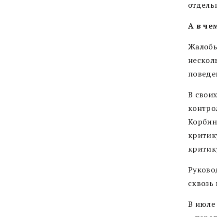
отдель
А в че
Жалобы
нескол
поведе
В свои
контро
Корбина
критик
критик
Руковод
сквозь
В июле