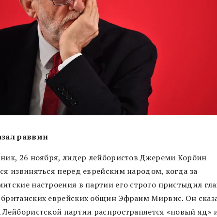
азал раввин
рник, 26 ноября, лидер лейбористов Джереми Корбин
лся извиняться перед еврейским народом, когда за
митские настроения в партии его строго пристыдил гл
 британских еврейских общин Эфраим Мирвис. Он сказа
х Лейбористской партии распространяется «новый яд» 