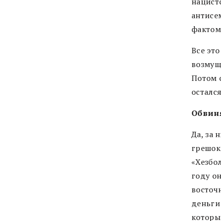
нацистс
антисе
фактом
Все эт
возмущ
Потом с
остался
Обвин
Да, за 
грешок
«Хезбол
году о
восточ
деньги
которы