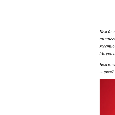
Чем бли
антисем
жестко 
Мирвис
Чем вт
евреев