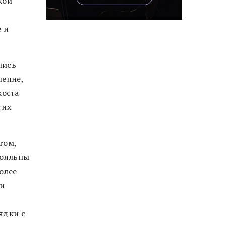
кой
 и
лись
ление,
коста
гих
том,
лояльны
олее
ни
ядки с