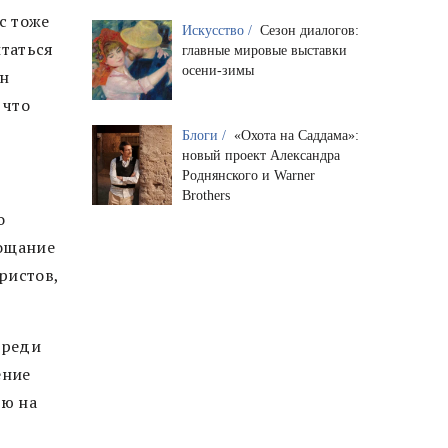
с тоже
Искусство /
Сезон диалогов:
ытаться
главные мировые выставки
осени-зимы
ин
 что
Блоги /
«Охота на Саддама»:
новый проект Александра
Роднянского и Warner
Brothers
о
рощание
ристов,
Среди
ение
ию на