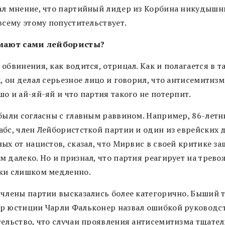
ал мнение, что партийный лидер из Корбина никудышн
всему этому попустительствует.
мают сами лейбористы?
обвинения, как водится, отрицал. Как и полагается в т
, он делал серьезное лицо и говорил, что антисемитизм
о и ай-яй-яй и что партия такого не потерпит.
 были согласны с главным раввином. Например, 86-летн
абс, член Лейбористсткой партии и один из еврейских д
ых от нацистов, сказал, что Мирвис в своей критике за
м далеко. Но и признал, что партия реагирует на трев
ки слишком медленно.
 члены партии высказались более категорично. Быший 
р юстиции Чарли Фальконер назвал ошибкой руководст
тельство, что случаи проявления антисемитизма тщател