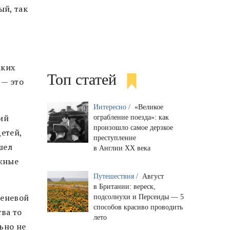
ый, так
аких
Топ статей
 — это
Интересно /
«Великое
ий
ограбление поезда»: как
произошло самое дерзкое
етей,
преступление
шел
в Англии XX века
ожные
Путешествия /
Август
в Британии: вереск,
теневой
подсолнухи и Персеиды — 5
способов красиво проводить
ва то
лето
ьно не