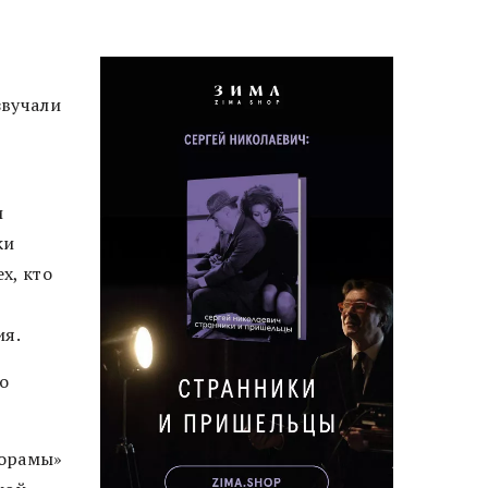
звучали
и
ки
х, кто
ия.
о
норамы»