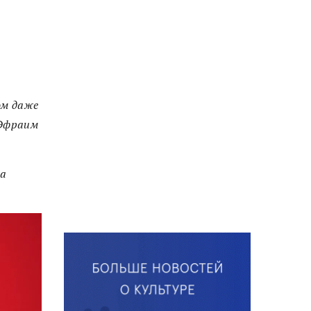
ом даже
 Эфраим
ла