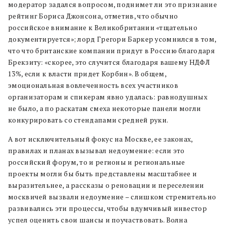
модератор задался вопросом, поднимет ли это признание
рейтинг Бориса Джонсона, отметив, что обычно
российское внимание к Великобритании «тщательно
документируется»; лорд Грегори Баркер усомнился в том,
что что британские компании придут в Россию благодаря
Брекзиту: «скорее, это случится благодаря вашему НДФЛ
13%, если к власти придет Корбин». В общем,
эмоциональная вовлеченность всех участников
организаторам и спикерам явно удалась: равнодушных
не было, а по раскатам смеха некоторые панели могли
конкурировать со стендапами средней руки.
А вот исключительный фокус на Москве, ее законах,
правилах и планах вызывал недоумение: если это
российский форум, то и регионы и региональные
проекты могли бы быть представлены масштабнее и
выразительнее, а рассказы о реновации и переселении
москвичей вызвали недоумение – слишком стремительно
развивались эти процессы, чтобы вдумчивый инвестор
успел оценить свои шансы и поучаствовать. Волна