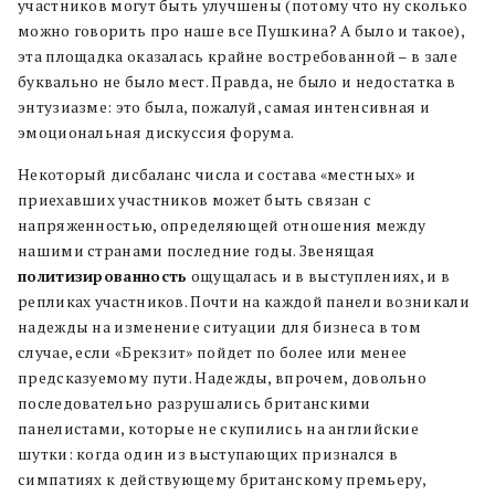
участников могут быть улучшены (потому что ну сколько
можно говорить про наше все Пушкина? А было и такое),
эта площадка оказалась крайне востребованной – в зале
буквально не было мест. Правда, не было и недостатка в
энтузиазме: это была, пожалуй, самая интенсивная и
эмоциональная дискуссия форума.
Некоторый дисбаланс числа и состава «местных» и
приехавших участников может быть связан с
напряженностью, определяющей отношения между
нашими странами последние годы. Звенящая
политизированность
ощущалась и в выступлениях, и в
репликах участников. Почти на каждой панели возникали
надежды на изменение ситуации для бизнеса в том
случае, если «Брекзит» пойдет по более или менее
предсказуемому пути. Надежды, впрочем, довольно
последовательно разрушались британскими
панелистами, которые не скупились на английские
шутки: когда один из выступающих признался в
симпатиях к действующему британскому премьеру,