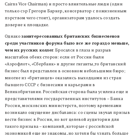
Cairns Vice Chairman) и просто влиятельные люди (один
только сэр Грегори Баркер, консерватор с пожизненным
пэрством чего стоит), организаторам удалось создать
доверие к площадке.
Однако
заинтересованных британских бизнесменов
среди участников форума было все же гораздо меньше,
чем их русских коллег
. Бросался в глаза и разрыв
масштабов обеих сторон: если от России были
«Аэрофлот», «Сбербанк» и другие гиганты,то британский
бизнес был представлен в основном небольшими бюро;
многие из «британцев» оказались выходцами из стран
бывшего СССР с бизнесами и карьерами в
Великобритании. Российская сторона была усилена еще и
представителями государственных институтов – Банка
России, московских министерств, поэтому временами
возникало ощущение дисбаланса: со сцены звучал призыв
вести бизнес в России, но вот целевой аудитории для
такого призыва – компаний, которые с российской
экономикой еще не знакомы, но хотели бы узнать больше