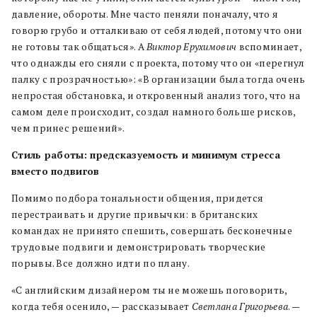
давление, обороты. Мне часто пеняли поначалу, что я
говорю грубо и отталкиваю от себя людей, потому что они
не готовы так общаться». А
Виктор Ерухимович
вспоминает,
что однажды его сняли с проекта, потому что он «перегнул
палку с прозрачностью»: «В организации была тогда очень
непростая обстановка, и откровенный анализ того, что на
самом деле происходит, создал намного больше рисков,
чем принес решений».
Стиль работы: предсказуемость и минимум стресса
вместо подвигов
Помимо подбора тональности общения, придется
перестраивать и другие привычки: в британских
командах не принято спешить, совершать бесконечные
трудовые подвиги и демонстрировать творческие
порывы. Все должно идти по плану.
«С английским дизайнером ты не можешь поговорить,
когда тебя осенило, — рассказывает
Светлана Григорьева
. —