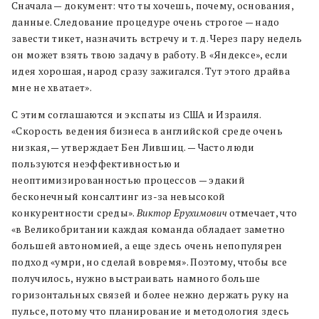
Сначала — документ: что ты хочешь, почему, основания,
данные. Следование процедуре очень строгое — надо
завести тикет, назначить встречу и т. д. Через пару недель
он может взять твою задачу в работу. В «Яндексе», если
идея хорошая, народ сразу зажигался. Тут этого драйва
мне не хватает».
С этим соглашаются и экспаты из США и Израиля.
«Скорость ведения бизнеса в английской среде очень
низкая, — утверждает Бен Лившиц. — Часто люди
пользуются неэффективностью и
неоптимизированностью процессов — эдакий
бесконечный консалтинг из-за невысокой
конкурентности среды».
Виктор Ерухимович
отмечает, что
«в Великобритании каждая команда обладает заметно
большей автономией, а еще здесь очень непопулярен
подход «умри, но сделай вовремя». Поэтому, чтобы все
получилось, нужно выстраивать намного больше
горизонтальных связей и более нежно держать руку на
пульсе, потому что планирование и методология здесь