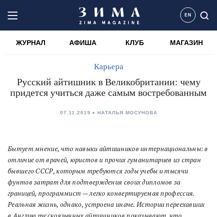
EN
ЖУРНАЛ
АФИША
КЛУБ
МАГАЗИН
Карьера
Русский айтишник в Великобритании: чему
придется учиться даже самым востребованным
07.11.2019
НАТАЛЬЯ МОСУНОВА
Бытует мнение, что навыки айтишников интернациональны: в
отличие от врачей, юристов и прочих гуманитариев из стран
бывшего СССР, которым требуются годы учебы и тысячи
фунтов затрат для подтверждения своих дипломов за
границей, программист — легко конвертируемая профессия.
Реальная жизнь, однако, устроена иначе. Истории переехавших
в Англию русскоязычных айтишников показывают, что