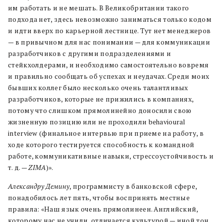
им работать и не мешать. В Великобритании такого
подхода нет, здесь невозможно заниматься только кодом
и идти вверх по карьерной лестнице. Тут нет менеджеров
— в привычном для нас понимании — для коммуникации
разработчиков с другими подразделениями и
стейкхолдерами, и необходимо самостоятельно вовремя
и правильно сообщать об успехах и неудачах. Среди моих
бывших коллег было несколько очень талантливых
разработчиков, которые не прижились в компаниях,
потому что слишком прямолинейно доносили свою
жизненную позицию или не проходили behavioural
interview (финальное интервью при приеме на работу, в
ходе которого тестируется способность к командной
работе, коммуникативные навыки, стрессоустойчивость и
т. д. —
ZIMA
)».
Александру Демину
, программисту в банковской сфере,
понадобилось лет пять, чтобы воспринять местные
правила: «Наш язык очень прямолинеен. Английский,
которому нас не учили, отличается культурой — иной тон,