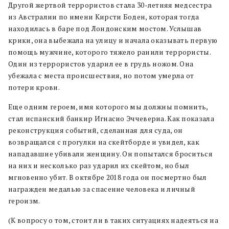
Другой жертвой террористов стала 30-летняя медсестра
из Австралии по имени Кирсти Боден, которая тогда
находилась в баре под Лондонским мостом. Услышав
крики, она выбежала на улицу и начала оказывать первую
помощь мужчине, которого тяжело ранили террористы.
Один из террористов ударил ее в грудь ножом. Она
убежала с места происшествия, но потом умерла от
потери крови.
Еще одним героем, имя которого мы должны помнить,
стал испанский банкир Игнасио Эччевериа. Как показала
реконструкция событий, сделанная для суда, он
возвращался с прогулки на скейтборде и увидел, как
нападавшие убивали женщину. Он попытался броситься
на них и несколько раз ударил их скейтом, но был
мгновенно убит. В октябре 2018 года он посмертно был
награжден медалью за спасение человека и личный
героизм.
(К вопросу о том, стоит ли в таких ситуациях надеяться на