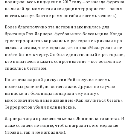
полицию: весь инцидент в 2017 году – от наезда фургона
на людей до момента ликвидации террористов – занял
восемь минут. За это время погибли восемь человек).
Более благополучно эта история закончилась для
британца Роя Ларнера, футбольного болельщика. Когда
трое террористов ворвались в ресторан с криками про
аллаха и ислам, тот возразил, что он за «Миллуолл» и не
пойти бы им к черту. Он был единственный в ресторане,
кто попытался оказать сопротивление – все остальные
спасались бегством.
По итогам жаркой дискуссии Рой получил восемь
ножевых ранений, но остался жив. Друзья по случаю
выписки из больницы подарили ему книгу с
многозначительным названием «Как научиться бегать».
Террористов убили полицейские.
Ларнера тогда прозвали «львом с Лондонского моста». И
даже создали петицию, чтобы наградить его медалью
(правда, так и не наградили).