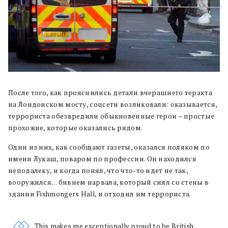
После того, как прояснились детали вчерашнего теракта
на Лондонском мосту, соцсети возликовали: оказывается,
террориста обезвредили обыкновенные герои – простые
прохожие, которые оказались рядом.
Один из них, как сообщают газеты, оказался поляком по
имени Лукаш, поваром по профессии. Он находился
неподалеку, и когда понял, что что-то идет не так,
вооружился… бивнем нарвала, который снял со стены в
здании Fishmongers Hall, и отходил им террориста.
This makes me exceptionally proud to be British.