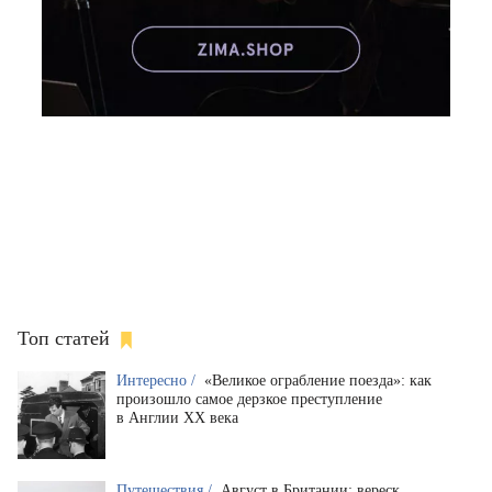
Топ статей
Интересно /
«Великое ограбление поезда»: как
произошло самое дерзкое преступление
в Англии XX века
Путешествия /
Август в Британии: вереск,