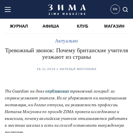
EN
ЖУРНАЛ
АФИША
КЛУБ
МАГАЗИН
Актуально
Тревожный звонок: Почему британские учителя
уезжают из страны
26.11.2019
НАТАЛЬЯ МОСУНОВА
The Guardian на днях
опубликовал
тревожный лонгрид: из
страны уезжают учителя. Их не удерживают ни материальная
мотивация, ни долгие отпуска, ни уважаемость профессии.
Наталья Мосунова по просьбе ZIMA провела исследование и
выяснила, почему английские учителя отказываются работать
в местных школах и есть ли способ остановить вынужденную
миграцию.