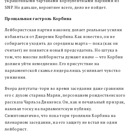
украшенными тартанами корпулентными парнями из
SNP. Но дальше, вероятнее всего, дело не пойдет.
Прощальная гастроль Корбина
Лейбористская партия наконец делает реальные усилия
избавиться от Джереми Корбина. Как известно, он не
собирается уходить до середины марта — пока (как он
считает) не появится новый председатель. Но штука в
том, что многие лейбористы думают иначе — что Корбин
должен уйти немедленно. Его присутствие на
парламентской скамье лидера лишь усиливает чувство
унижения.
Вчера депутаты-тори во время заседания даже сравнили
его с духом старика Марли, персонажем рождественского
рассказа Чарльза Диккенса. Он, как и печальный призрак,
навевал тоску на парламентскую публику.
Симптоматично, что пока тори троллили Корбина на
пленарном заседании, на его защиту не встал ни один
лейборист.