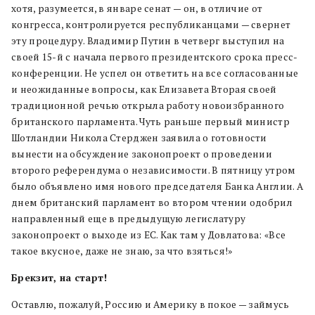
хотя, разумеется, в январе сенат — он, в отличие от
конгресса, контролируется республиканцами — свернет
эту процедуру. Владимир Путин в четверг выступил на
своей 15-й с начала первого президентского срока пресс-
конференции. Не успел он ответить на все согласованные
и неожиданные вопросы, как Елизавета Вторая своей
традиционной речью открыла работу новоизбранного
британского парламента. Чуть раньше первый министр
Шотландии Никола Стерджен заявила о готовности
вынести на обсуждение законопроект о проведении
второго референдума о независимости. В пятницу утром
было объявлено имя нового председателя Банка Англии. А
днем британский парламент во втором чтении одобрил
направленный еще в предыдущую легислатуру
законопроект о выходе из ЕС. Как там у Довлатова: «Все
такое вкусное, даже не знаю, за что взяться!»
Брекзит, на старт!
Оставлю, пожалуй, Россию и Америку в покое — займусь