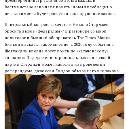
премьер-министр заявил об этом дважды. В
Вестминстере ясно дают понять: новый плебисцит о
независимости будет расценен как нарушение закона.
Центральный вопрос: захочет ли Никола Стерджен
бросить вызов «федералам»? В разговоре со мной
политолог и бывший обозреватель The Times Майкл
Биньон высказал такое мнение: в 2020 году события в
Шотландии вполне могут пойти по «каталонскому»
сценарию. Под давлением радикальных сил в своей
партии Стерджен может настоять на проведении
референдума, даже если Лондон объявит его вне закона.