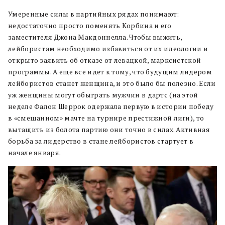
Умеренные силы в партийных рядах понимают:
недостаточно просто поменять Корбина и его
заместителя Джона Макдоннелла. Чтобы выжить,
лейбористам необходимо избавиться от их идеологии и
открыто заявить об отказе от левацкой, марксистской
программы. А еще все идет к тому, что будущим лидером
лейбористов станет женщина, и это было бы полезно. Если
уж женщины могут обыграть мужчин в дартс (на этой
неделе Фалон Шеррок одержала первую в истории победу
в «смешанном» мачте на турнире престижной лиги), то
вытащить из болота партию они точно в силах. Активная
борьба за лидерство в стане лейбористов стартует в
начале января.