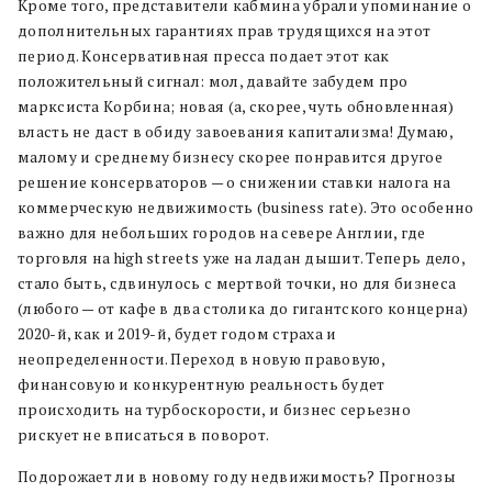
Кроме того, представители кабмина убрали упоминание о
дополнительных гарантиях прав трудящихся на этот
период. Консервативная пресса подает этот как
положительный сигнал: мол, давайте забудем про
марксиста Корбина; новая (а, скорее, чуть обновленная)
власть не даст в обиду завоевания капитализма! Думаю,
малому и среднему бизнесу скорее понравится другое
решение консерваторов — о снижении ставки налога на
коммерческую недвижимость (business rate). Это особенно
важно для небольших городов на севере Англии, где
торговля на high streets уже на ладан дышит. Теперь дело,
стало быть, сдвинулось с мертвой точки, но для бизнеса
(любого — от кафе в два столика до гигантского концерна)
2020-й, как и 2019-й, будет годом страха и
неопределенности. Переход в новую правовую,
финансовую и конкурентную реальность будет
происходить на турбоскорости, и бизнес серьезно
рискует не вписаться в поворот.
Подорожает ли в новому году недвижимость? Прогнозы