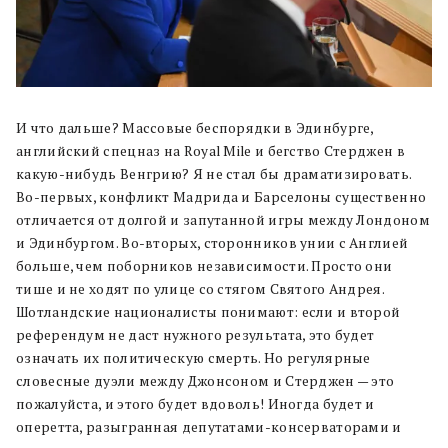
И что дальше? Массовые беспорядки в Эдинбурге,
английский спецназ на Royal Mile и бегство Стерджен в
какую-нибудь Венгрию? Я не стал бы драматизировать.
Во-первых, конфликт Мадрида и Барселоны существенно
отличается от долгой и запутанной игры между Лондоном
и Эдинбургом. Во-вторых, сторонников унии с Англией
больше, чем поборников независимости. Просто они
тише и не ходят по улице со стягом Святого Андрея.
Шотландские националисты понимают: если и второй
референдум не даст нужного результата, это будет
означать их политическую смерть. Но регулярные
словесные дуэли между Джонсоном и Стерджен — это
пожалуйста, и этого будет вдоволь! Иногда будет и
оперетта, разыгранная депутатами-консерваторами и