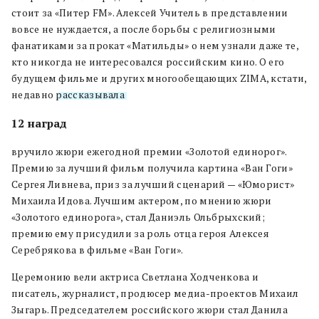
стоит за «Питер FM». Алексей Учитель в представлении
вовсе не нуждается, а после борьбы с религиозными
фанатиками за прокат «Матильды» о нем узнали даже те,
кто никогда не интересовался российским кино. О его
будущем фильме и других многообещающих ZIMA, кстати,
недавно
рассказывала
.
12 наград
вручило жюри ежегодной премии «Золотой единорог».
Премию за лучший фильм получила картина «Ван Гоги»
Сергея Ливнева, приз за лучший сценарий — «Юморист»
Михаила Идова. Лучшим актером, по мнению жюри
«Золотого единорога», стал Даниэль Ольбрыхский;
премию ему присудили за роль отца героя Алексея
Серебрякова в фильме «Ван Гоги».
Церемонию вели актриса Светлана Ходченкова и
писатель, журналист, продюсер медиа-проектов Михаил
Зыгарь. Председателем российского жюри стал Данила