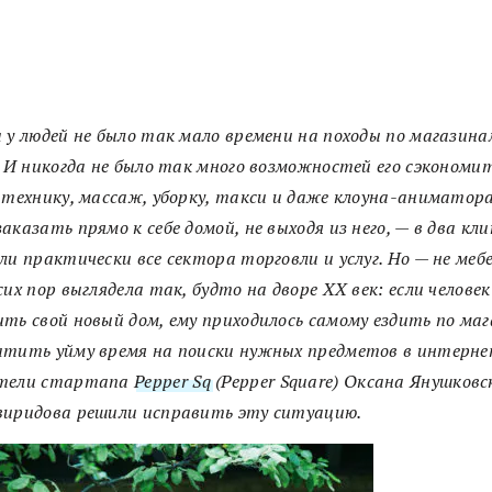
 у людей не было так мало времени на походы по магазина
. И никогда не было так много возможностей его сэкономит
 технику, массаж, уборку, такси и даже клоуна-аниматор
аказать прямо к себе домой, не выходя из него, — в два кли
ли практически все сектора торговли и услуг. Но — не мебе
сих пор выглядела так, будто на дворе ХХ век: если челове
ть свой новый дом, ему приходилось самому ездить по ма
тить уйму время на поиски нужных предметов в интерне
тели стартапа
Pepper Sq
(Pepper Square) Оксана Янушковс
виридова решили исправить эту ситуацию.