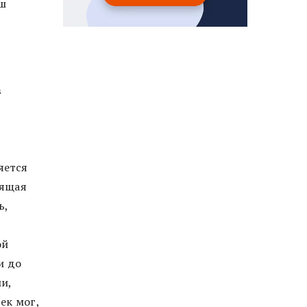
аш
в
яется
оящая
ь,
ой
и до
и,
ек мог,