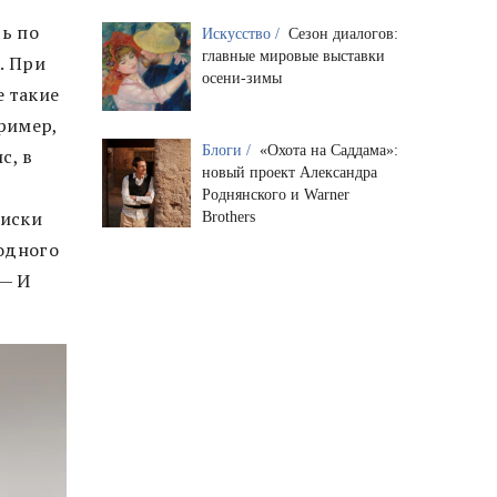
ть по
Искусство /
Сезон диалогов:
главные мировые выставки
. При
осени-зимы
е такие
ример,
Блоги /
«Охота на Саддама»:
с, в
новый проект Александра
Роднянского и Warner
оиски
Brothers
 одного
 — И