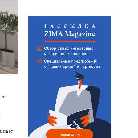
 ее
.
минает