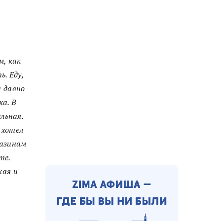
м, как
ь. Еду,
а давно
ка. В
льная.
к хотел
газинам
те.
кая и