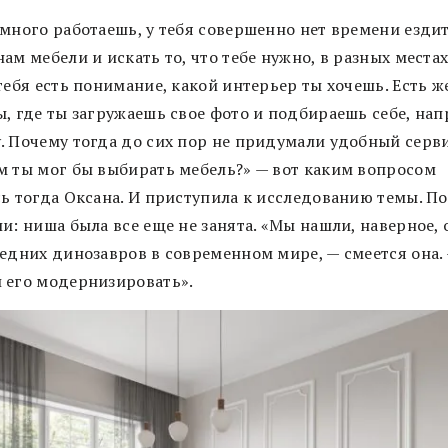
 много работаешь, у тебя совершенно нет времени езди
ам мебели и искать то, что тебе нужно, в разных местах
тебя есть понимание, какой интерьер ты хочешь. Есть ж
ы, где ты загружаешь свое фото и подбираешь себе, нап
. Почему тогда до сих пор не придумали удобный серви
м ты мог бы выбирать мебель?» — вот каким вопросом
сь тогда Оксана. И приступила к исследованию темы. П
и: ниша была все еще не занята. «Мы нашли, наверное,
ледних динозавров в современном мире, — смеется она.
 его модернизировать».