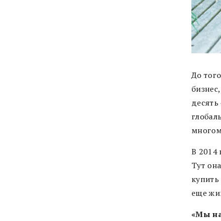
До тог
бизнес
десять 
глобал
многом
В 2014 
Тут он
купить 
еще жи
«Мы на