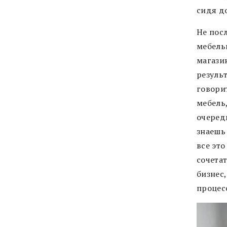
сидя д
Не пос
мебель
магази
резуль
говорит
мебель
очередь
знаешь 
все это
сочетат
бизнес
процес