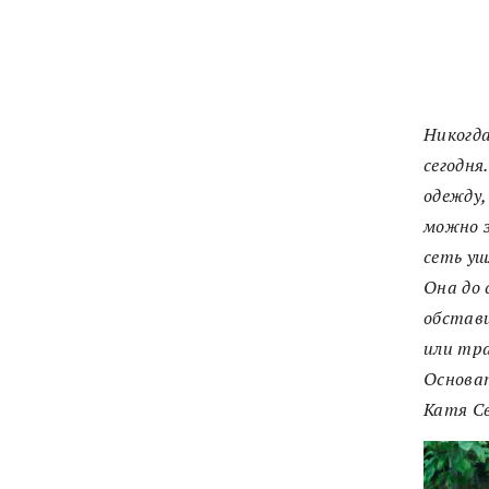
Никогда
сегодня
одежду,
можно з
сеть уш
Она до 
обстави
или тра
Основа
Катя С