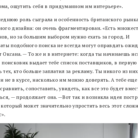
ома, ощутить себя в придуманном им интерьере».
леднюю роль сыграла и особенность британского рынк
ного дизайна: он очень фрагментирован. «Есть множес
нов, но за большим выбором нужно ехать за город. И
таты подобного поиска не всегда могут оправдать ожид
 Оксана. — То же и в интернете: когда ты начинаешь ис
, поисковик выдает тебе список поставщиков, в первую
 тех, кто больше заплатил за рекламу. Ты никого из них
и не в курсе, насколько им можно доверять. А тебе еще
 сравнить, сопоставить, увидеть, как все это будет вмес
ься, — продолжает она. —Вот так и возникла идея пост
, который может значительно упростить весь этот слож
с».