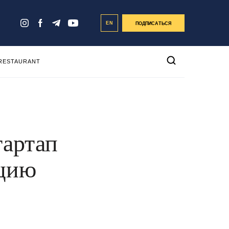
EN
ПОДПИСАТЬСЯ
 RESTAURANT
тартап
юцию