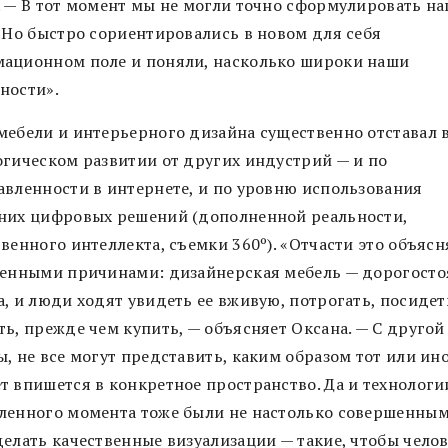
. — В тот момент мы не могли точно сформулировать н
. Но быстро сориентировались в новом для себя
ационном поле и поняли, насколько широки наши
ности».
мебели и интерьерного дизайна существенно отставал 
огическом развитии от других индустрий — и по
авленности в интернете, и по уровню использования
них цифровых решений (дополненной реальности,
венного интеллекта, съемки 360º). «Отчасти это объясн
венными причинами: дизайнерская мебель — дорогост
, и люди ходят увидеть ее вживую, потрогать, посидет
ь, прежде чем купить, — объясняет Оксана. — С другой
, не все могут представить, каким образом тот или ин
т впишется в конкретное пространство. Да и технологи
ленного момента тоже были не настолько совершенным
елать качественные визуализации — такие, чтобы челов