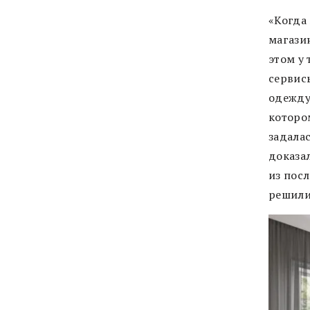
«Когда
магазин
этом у 
сервис
одежду
которо
задала
доказал
из пос
решили