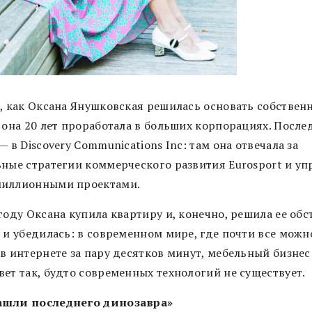
о, как Оксана Янушковская решилась основать собствен
, она 20 лет проработала в больших корпорациях. После
— в Discovery Communications Inc: там она отвечала за
ьные стратегии коммерческого развития Eurosport и уп
иллионными проектами.
году Оксана купила квартиру и, конечно, решила ее обс
а и убедилась: в современном мире, где почти все можн
в интернете за пару десятков минут, мебельный бизнес
вет так, будто современных технологий не существует.
шли последнего динозавра»