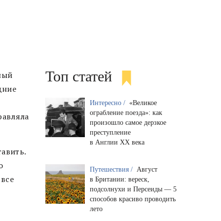
Топ статей
ный
дние
Интересно /
«Великое
ограбление поезда»: как
равляла
произошло самое дерзкое
преступление
в Англии XX века
тавить.
о
Путешествия /
Август
 все
в Британии: вереск,
подсолнухи и Персеиды — 5
способов красиво проводить
лето