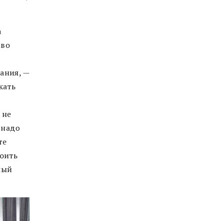
а
тво
ания, —
кать
 не
 надо
те
роить
ный