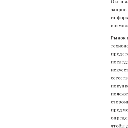
Оксана
запрос
информ
возмож
Рынок 
технол
предст
послед
искусст
естест
покупка
полежат
стороны
предме
опреде
чтобы д