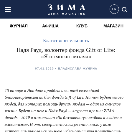
EN
ЖУРНАЛ
АФИША
КЛУБ
МАГАЗИН
Благотворительность
Надя Рауд, волонтер фонда Gift of Life:
«Я помогаю молча»
07.01.2020
ВЛАДИСЛАВА ЖУНИНА
13 января в Лондоне пройдет девятый ежегодный
благотворительный бал фонда Gift of Life. На нем будет много
людей, для которых помощь другим людям — один из смыслов
жизни. Будет на нем и Надя Рауд — лауреат премии ZIMA
Awards—2019 в номинации «За беззаветную любовь к людям и
животным». И это совершенно заслуженно: мало у кого
встретишь такую искреннюю и бескорыстную потребность