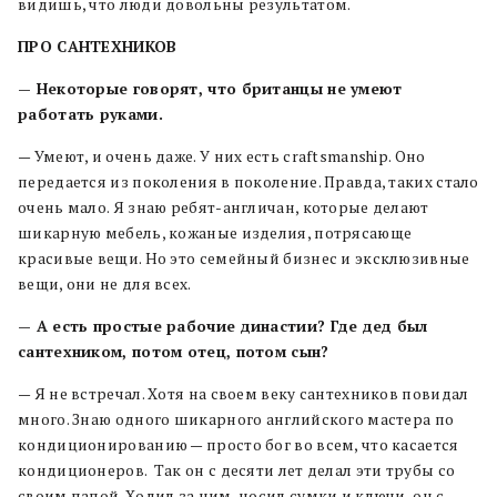
видишь, что люди довольны результатом.
ПРО САНТЕХНИКОВ
— Некоторые говорят, что британцы не умеют
работать руками.
— Умеют, и очень даже. У них есть craftsmanship. Оно
передается из поколения в поколение. Правда, таких стало
очень мало. Я знаю ребят-англичан, которые делают
шикарную мебель, кожаные изделия, потрясающе
красивые вещи. Но это семейный бизнес и эксклюзивные
вещи, они не для всех.
— А есть простые рабочие династии? Где дед был
сантехником, потом отец, потом сын?
— Я не встречал. Хотя на своем веку сантехников повидал
много. Знаю одного шикарного английского мастера по
кондиционированию — просто бог во всем, что касается
кондиционеров. Так он с десяти лет делал эти трубы со
своим папой. Ходил за ним, носил сумки и ключи, он с