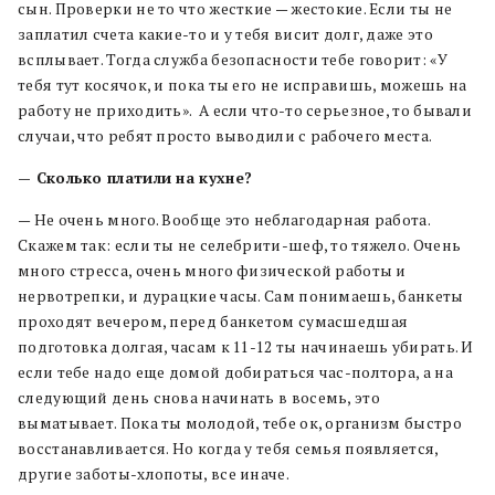
сын. Проверки не то что жесткие — жестокие. Если ты не
заплатил счета какие-то и у тебя висит долг, даже это
всплывает. Тогда служба безопасности тебе говорит: «У
тебя тут косячок, и пока ты его не исправишь, можешь на
работу не приходить». А если что-то серьезное, то бывали
случаи, что ребят просто выводили с рабочего места.
— Сколько платили на кухне?
— Не очень много. Вообще это неблагодарная работа.
Скажем так: если ты не селебрити-шеф, то тяжело. Очень
много стресса, очень много физической работы и
нервотрепки, и дурацкие часы. Сам понимаешь, банкеты
проходят вечером, перед банкетом сумасшедшая
подготовка долгая, часам к 11-12 ты начинаешь убирать. И
если тебе надо еще домой добираться час-полтора, а на
следующий день снова начинать в восемь, это
выматывает. Пока ты молодой, тебе ок, организм быстро
восстанавливается. Но когда у тебя семья появляется,
другие заботы-хлопоты, все иначе.