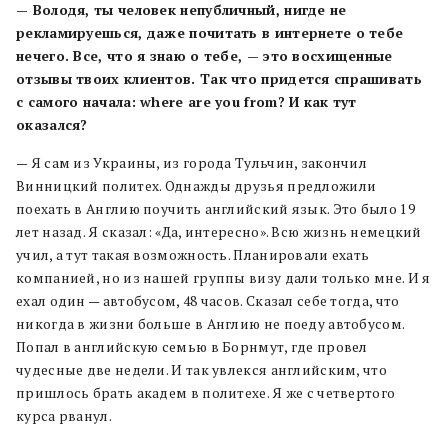
— Володя, ты человек непубличный, нигде не
рекламируешься, даже почитать в интернете о тебе
нечего. Все, что я знаю о тебе, — это восхищенные
отзывы твоих клиентов. Так что придется спрашивать
с самого начала: where are you from? И как тут
оказался?
— Я сам из Украины, из города Тульчин, закончил
Винницкий политех. Однажды друзья предложили
поехать в Англию поучить английский язык. Это было 19
лет назад. Я сказал: «Да, интересно». Всю жизнь немецкий
учил, а тут такая возможность. Планировали ехать
компанией, но из нашей группы визу дали только мне. И я
ехал один — автобусом, 48 часов. Сказал себе тогда, что
никогда в жизни больше в Англию не поеду автобусом.
Попал в английскую семью в Борнмут, где провел
чудесные две недели. И так увлекся английским, что
пришлось брать академ в политехе. Я же с четвертого
курса рванул.