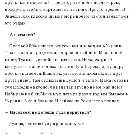
друзьями с ночевкой — редко, раз в полгода, дикарем,
пожарить стейки, картошечку на углях. Просто прелесть!
Знаешь, как классно шумит море ночью из-под звезд? Вот
это отдых.
— А с семьей?
— С семьей 80% нашего отпуска мы проводим в Украине.
Там шикарно: родители, здоровенный дом. Маленький
город Тульчин, еврейское местечко. Недалеко, в 20
минутах от нашего дома, разлив Буга. Берем лодку, пару
досок и катаемся. Шашлык, уха, куча знакомых, все друг
друга знают. Там отдыхаешь душой и телом. Мама готовит
сумасшедше вкусно, я нигде так вкусно не ем, как дома.
Набираю по 8 кг. Минимум четыре раза в год мы бываем в
Украине. А то и больше. И сейчас на Рождество поедем.
— Насовсем не хочешь туда вернуться?
— Думаю, пенсию буду проводить там.