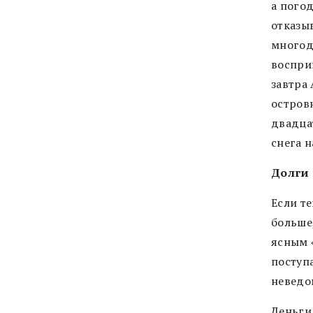
а погод
отказыв
многод
восприн
завтра
остров
двадца
снега н
Долги 
Если те
больше,
ясным 
поступ
неведом
Деньги