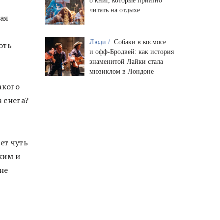
8 книг, которые приятно
читать на отдыхе
ная
Люди /
Собаки в космосе
оть
и офф-Бродвей: как история
знаменитой Лайки стала
мюзиклом в Лондоне
акого
 снега?
ет чуть
ким и
не