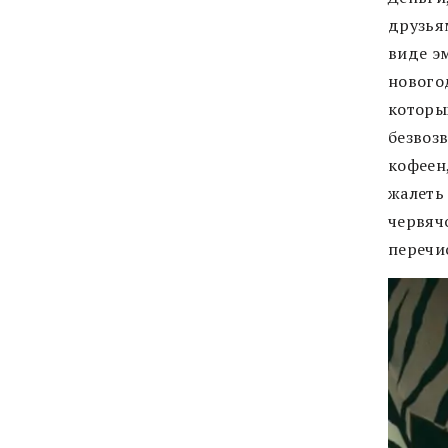
друзьям
виде э
нового
которы
безвозв
кофеен,
жалеть 
червяч
перечи