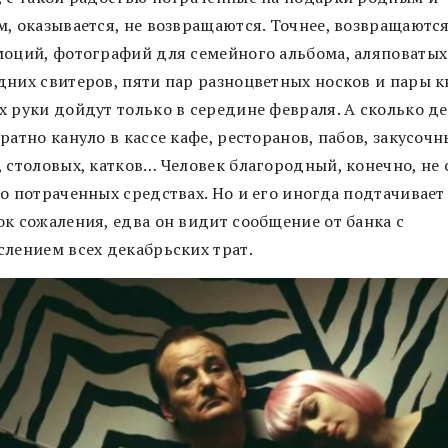
, оказывается, не возвращаются. Точнее, возвращаются
моций, фотографий для семейного альбома, аляповатых
дних свитеров, пяти пар разноцветных носков и пары к
х руки дойдут только в середине февраля. А сколько д
ратно кануло в кассе кафе, ресторанов, пабов, закусочн
 столовых, катков… Человек благородный, конечно, не 
о потраченных средствах. Но и его иногда подтачивает
ок сожаления, едва он видит сообщение от банка с
слением всех декабрьских трат.