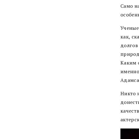
Само н
особенн
Ученые
как, с
долгов
природа
Каким о
именно
Адамса,
Никто н
донест
качест
актерс