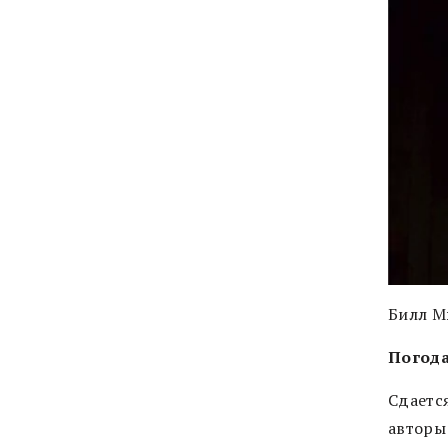
Билл М
Погод
Сдаетс
авторы 