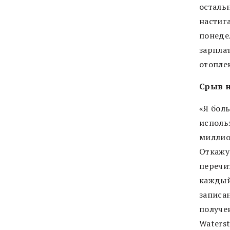
осталь
настиг
понеде
зарплат
отопле
Срыв 
«Я бол
исполь
миллио
Откажус
перечи
каждый
записа
получе
Waterst