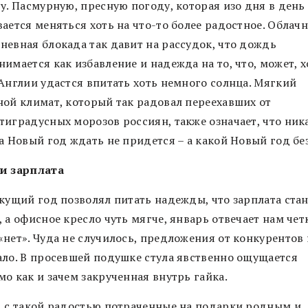
у. Пасмурную, пресную погоду, которая изо дня в день
ается меняться хоть на что-то более радостное. Облач
невная блокада так давит на рассудок, что дождь
имается как избавление и надежда на то, что, может, х
 Англии удастся впитать хоть немного солнца. Мягкий
ной климат, который так радовал переехавших от
тиградусных морозов россиян, также означает, что ник
а Новый год ждать не придется – а какой Новый год без
и зарплата
кущий год позволял питать надежды, что зарплата стан
 а офисное кресло чуть мягче, январь отвечает нам чет
«нет». Чуда не случилось, предложения от конкурентов 
ало. В просевшей подушке стула явственно ощущается
о как и зачем закрученная внутрь гайка.
, с такой радостью потраченные на подарки родным и