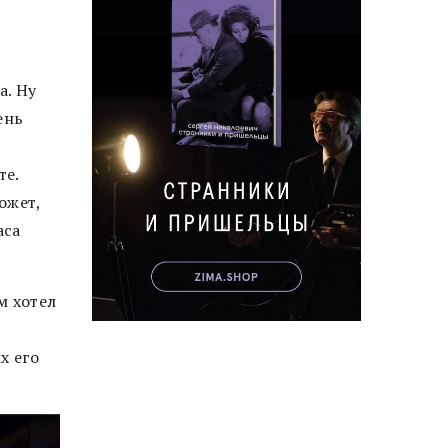
а. Ну
ень
те.
ожет,
аса
м хотел
в
х его