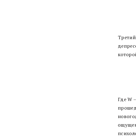
Третий
депресс
которо
Где W –
прошед
нового
ощущен
психол