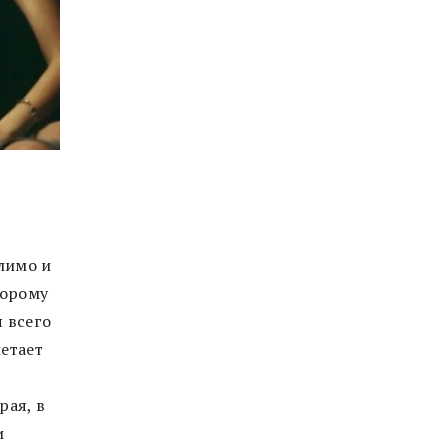
лимо и
торому
я всего
летает
рая, в
и