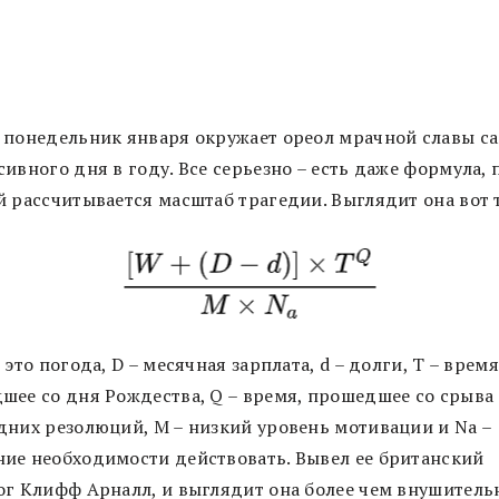
 понедельник января окружает ореол мрачной славы с
ивного дня в году. Все серьезно – есть даже формула, 
й рассчитывается масштаб трагедии. Выглядит она вот 
 это погода, D – месячная зарплата, d – долги, T – время
шее со дня Рождества, Q – время, прошедшее со срыва
дних резолюций, M – низкий уровень мотивации и Na –
ие необходимости действовать. Вывел ее британский
ог Клифф Арналл, и выглядит она более чем внушитель