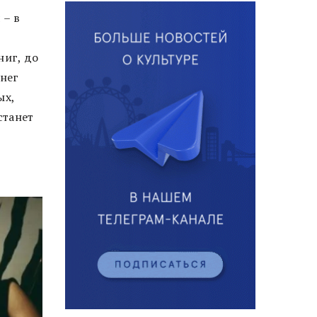
 – в
ниг, до
енег
ых,
станет