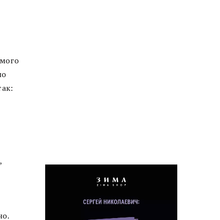
амого
по
так:
,
но.