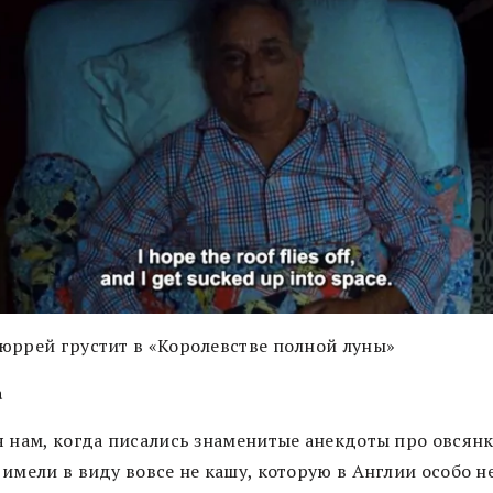
юррей грустит в «Королевстве полной луны»
а
я нам, когда писались знаменитые анекдоты про овсянк
имели в виду вовсе не кашу, которую в Англии особо не