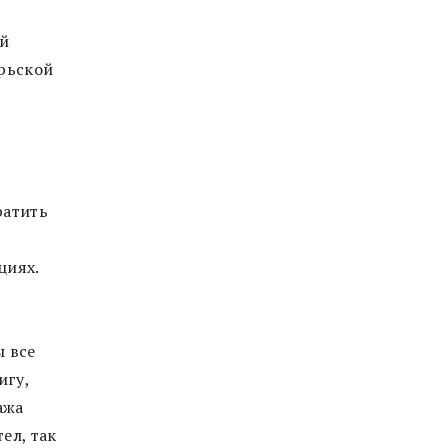
ий
брьской
ратить
циях.
а
ы все
игу,
ажа
ел, так