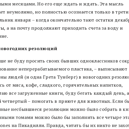
ными месяцами. Но его еще ждать и ждать. Эта мысль
ает неумолимо, но полностью осознается только в трет
льник января – когда окончательно тают остатки дека
ы, а на почту продолжают приходить счета за воду и
ние.
новогодних резолюций
ьше не буду просить своих бывших одноклассников сок
зование неперерабатываемого пластика, – выписывают
ны людей (и одна Грета Тунберг) в новогодних резолю
ь от мяса, кофе, сладкого, горячительных напитков,
таю все загруженные книги, буду бегать каждый день, 
 четвертый – помогать в приюте для животных. Если б
нные несбывшиеся резолюции можно было собрать в кн
нными томами можно было бы заполнить все четыре эт
ones на Пикадилли. Правда, читать бы их никто не захот