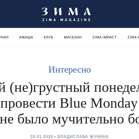
РНАЛ
АФИША
КЛУБ
МАГАЗИН
ZIMA IMPACT
ZIMA
Интересно
 (не)грустный понеде
 провести Blue Monday 
 не было мучительно б
20.01.2020
ВЛАДИСЛАВА ЖУНИНА