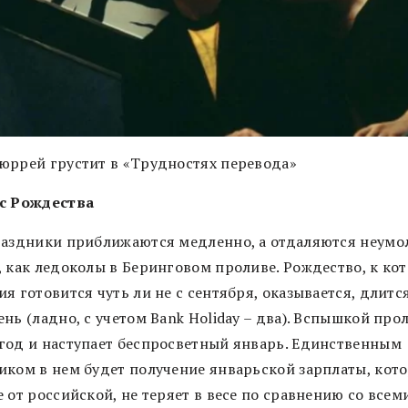
юррей грустит в «Трудностях перевода»
с Рождества
раздники приближаются медленно, а отдаляются неумо
, как ледоколы в Беринговом проливе. Рождество, к ко
я готовится чуть ли не с сентября, оказывается, длитс
нь (ладно, с учетом Bank Holiday – два). Вспышкой про
год и наступает беспросветный январь. Единственным
иком в нем будет получение январьской зарплаты, кото
 от российской, не теряет в весе по сравнению со всем