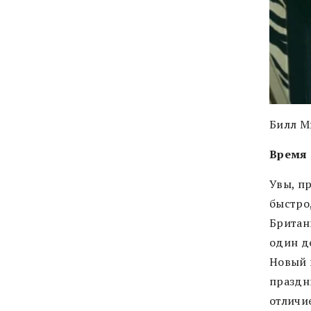
Билл М
Время 
Увы, п
быстро
Британи
один де
Новый 
праздн
отличие