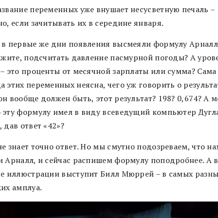
азвание переменных уже внушает несусветную печаль –
о, если зачитывать их в середине января.
 в первые же дни появления высмеяли формулу Арналл
кажите, подсчитать давление пасмурной погоды? А уров
 – это проценты от месячной зарплаты или сумма? Сама
 этих переменных неясна, чего уж говорить о результа
н вообще должен быть, этот результат? 198? 0,674? А м
 эту формулу имел в виду всеведущий компьютер Дугл
 дав ответ «42»?
е знает точно ответ. Но мы смутно подозреваем, что на
и Арналл, и сейчас распишем формулу поподробнее. А 
ве иллюстрации выступит Билл Мюррей – в самых разны
ких амплуа.