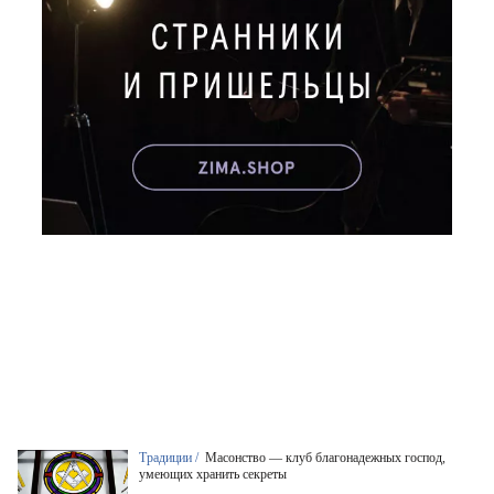
Традиции /
Масонство — клуб благонадежных господ,
умеющих хранить секреты