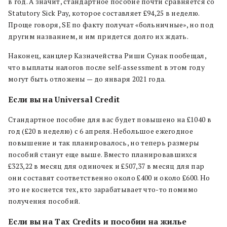
в год. А значит, стандартное пособие почти сравняется со
Statutory Sick Pay, которое составляет £94,25 в неделю.
Проще говоря, SE по факту получат «больничные», но под
другим названием, и им придется долго их ждать.
Наконец, канцлер Казначейства Риши Сунак пообещал,
что выплаты налогов после self-assessment в этом году
могут быть отложены — до января 2021 года.
Если вы на Universal Credit
Стандартное пособие для вас будет повышено на £1040 в
год (£20 в неделю) с 6 апреля. Небольшое ежегодное
повышение и так планировалось, но теперь размеры
пособий станут еще выше. Вместо планировавшихся
£323,22 в месяц для одиночек и £507,37 в месяц для пар
они составят соответственно около £400 и около £600. Но
это не коснется тех, кто зарабатывает что-то помимо
получения пособий.
Если вы на Tax Credits и пособии на жилье