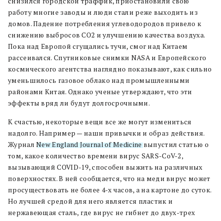
снизился городской траффик, приостановили свою
работу многие заводы и люди стали реже выходить из
домов. Падение потребления углеводородов привело к
снижению выбросов CO2 и улучшению качества воздуха.
Пока над Европой сгущались тучи, смог над Китаем
рассеивался. Спутниковые снимки NASA и Европейского
космического агентства наглядно показывают, как сильно
уменьшилось газовое облако над промышленными
районами Китая. Однако ученые утверждают, что эти
эффекты вряд ли будут долгосрочными.
К счастью, некоторые вещи все же могут измениться
надолго. Например — наши привычки и образ действия.
Журнал
New England Journal of Medicine
выпустил статью о
том, какое количество времени вирус SARS-CoV-2,
вызывающий COVID-19, способен выжить на различных
поверхностях. В ней сообщается, что на меди вирус может
просуществовать не более 4-х часов, а на картоне до суток.
Но лучшей средой для него является пластик и
нержавеющая сталь, где вирус не гибнет до двух-трех