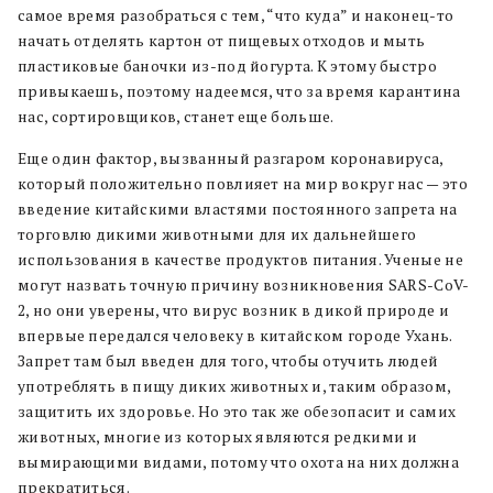
самое время разобраться с тем, “что куда” и наконец-то
начать отделять картон от пищевых отходов и мыть
пластиковые баночки из-под йогурта. К этому быстро
привыкаешь, поэтому надеемся, что за время карантина
нас, сортировщиков, станет еще больше.
Еще один фактор, вызванный разгаром коронавируса,
который положительно повлияет на мир вокруг нас — это
введение китайскими властями постоянного запрета на
торговлю дикими животными для их дальнейшего
использования в качестве продуктов питания. Ученые не
могут назвать точную причину возникновения SARS-CoV-
2, но они уверены, что вирус возник в дикой природе и
впервые передался человеку в китайском городе Ухань.
Запрет там был введен для того, чтобы отучить людей
употреблять в пищу диких животных и, таким образом,
защитить их здоровье. Но это так же обезопасит и самих
животных, многие из которых являются редкими и
вымирающими видами, потому что охота на них должна
прекратиться.