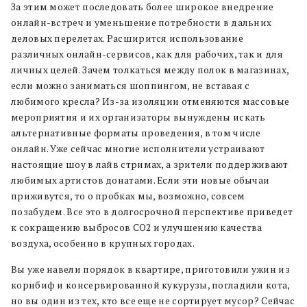
За этим может последовать более широкое внедрение
онлайн-встреч и уменьшение потребности в дальних
деловых перелетах. Расширится использование
различных онлайн-сервисов, как для рабочих, так и для
личных целей. Зачем толкаться между полок в магазинах,
если можно заниматься шоппингом, не вставая с
любимого кресла? Из-за изоляции отменяются массовые
мероприятия и их организаторы вынуждены искать
альтернативные форматы проведения, в том числе
онлайн. Уже сейчас многие исполнители устраивают
настоящие шоу в лайв стримах, а зрители поддерживают
любимых артистов донатами. Если эти новые обычаи
приживутся, то о пробках мы, возможно, совсем
позабудем. Все это в долгосрочной перспективе приведет
к сокращению выбросов CO2 и улучшению качества
воздуха, особенно в крупных городах.
Вы уже навели порядок в квартире, приготовили ужин из
корнбиф и консервированной кукурузы, погладили кота,
но вы один из тех, кто все еще не сортирует мусор? Сейчас