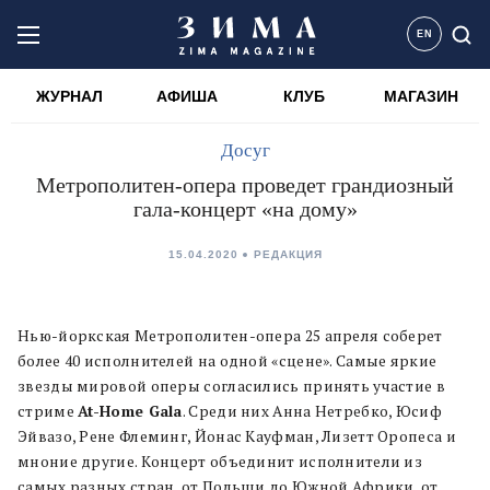
EN
ЖУРНАЛ
АФИША
КЛУБ
МАГАЗИН
Досуг
Метрополитен-опера проведет грандиозный
гала-концерт «на дому»
15.04.2020
РЕДАКЦИЯ
Нью-йоркская Метрополитен-опера 25 апреля соберет
более 40 исполнителей на одной «сцене». Самые яркие
звезды мировой оперы согласились принять участие в
стриме
At-Home Gala
. Среди них Анна Нетребко, Юсиф
Эйвазо, Рене Флеминг, Йонас Кауфман, Лизетт Оропеса и
мноние другие. Концерт объединит исполнители из
самых разных стран, от Польши до Южной Африки, от