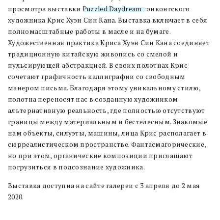
просмотра выставки
Puzzled
Daydream
гонконгского
художника Крис Хуэн Син Кана. Выставка включает в себя
полномасштабные работы в масле и на бумаге.
Художественная практика Криса Хуэн Син Кана соединяет
традиционную китайскую живопись со смелой и
пульсирующей абстракцией. В своих полотнах Крис
сочетают графичность каллиграфии со свободным
манером письма. Благодаря этому уникальному стилю,
полотна переносят нас в созданную художником
альтернативную реальность, где полностью отсутствуют
границы между материальным и бестелесным. Знакомые
нам объекты, силуэты, машины, лица Крис располагает в
сюрреалистическом пространстве. Фантасмагорические,
но при этом, органические композиции приглашают
погрузиться в подсознание художника.
Выставка доступна на сайте галереи с 3 апреля до 2 мая
2020.