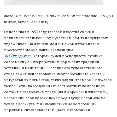
Фото: Yun Hyong-Keun,
Burnt Umber & Ultramarine Blue
, 1993, oil
in linen, Simon Lee Gallery
Основанная в 1993 году галерея известна своими
полномасштабными шоу с участием самых популярных
художников. На данный момент в комнатах онлайн-
просмотра можно найти экспозицию
Yun Hyong
–
keun
,
который сумел преподнести публике
современную интерпретацию корейских традиций
эстетики и медитации. В сердце его художественного
стиля лежит использование необработанного холста и
натуральных пигментов, таких как ультрамарин и жжёная
умбра. Техника создания его абстрактных композиций
состоит в следовании традициям Корейской живописи,
наложении слоя краски пока предыдущий слой ещё не
успел высохнуть. Минималистичные композиции
поражают интенсивностью цвета и гармонией.