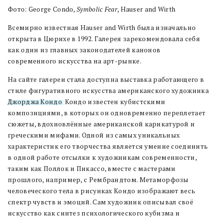
Фото: George Condo,
Symbolic Fear
, Hauser and Wirth
Всемирно известная Hauser and Wirth была изначально
открыта в Цюрихе в 1992. Галерея зарекомендовала себя
как один из главных законодателей канонов
современного искусства на арт-рынке.
На сайте галереи стала доступна выставка работающего в
стиле фигуративного искусства американского художника
Джорджа Кондо
. Кондо известен кубистскими
композициями, в которых он одновременно переплетает
сюжеты, вдохновлённые американской карикатурой и
греческими мифами. Одной из самых уникальных
характеристик его творчества является умение соединить
в одной работе отсылки к художникам современности,
таким как Поллок и Пикассо, вместе с мастерами
прошлого, например, с Рембрандтом. Метаморфозы
человеческого тела в рисунках Кондо изображают весь
спектр чувств и эмоций. Сам художник описывал своё
искусство как синтез психологического кубизма и