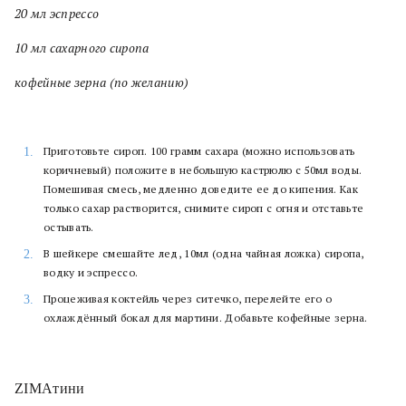
20 мл эспрессо
10 мл сахарного сиропа
кофейные зерна (по желанию)
Приготовьте сироп. 100 грамм сахара (можно использовать
коричневый) положите в небольшую кастрюлю с 50мл воды.
Помешивая смесь, медленно доведите ее до кипения. Как
только сахар растворится, снимите сироп с огня и отставьте
остывать.
В шейкере смешайте лед, 10мл (одна чайная ложка) сиропа,
водку и эспрессо.
Процеживая коктейль через ситечко, перелейте его о
охлаждённый бокал для мартини. Добавьте кофейные зерна.
ZIMAтини