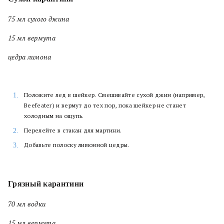
75 мл сухого джина
15 мл вермута
цедра лимона
Положите лед в шейкер. Смешивайте сухой джин (например,
Beefeater) и вермут до тех пор, пока шейкер не станет
холодным на ощупь.
Перелейте в стакан для мартини.
Добавьте полоску лимонной цедры.
Грязный карантини
70 мл водки
15 мл вермута