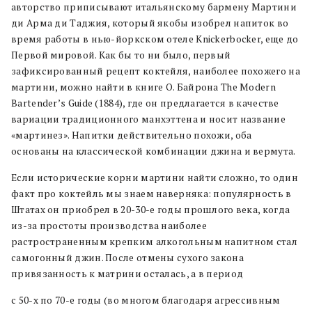
авторство приписывают итальянскому бармену Мартини
ди Арма ди Таджия, который якобы изобрел напиток во
время работы в нью-йоркском отеле Knickerbocker, еще до
Первой мировой. Как бы то ни было, первый
зафиксированный рецепт коктейля, наиболее похожего на
мартини, можно найти в книге О. Байрона The Modern
Bartender’s Guide (1884), где он предлагается в качестве
вариации традиционного манхэттена и носит название
«мартинез». Напитки действительно похожи, оба
основаны на классической комбинации джина и вермута.
Если исторические корни мартини найти сложно, то один
факт про коктейль мы знаем наверняка: популярность в
Штатах он приобрел в 20-30-е годы прошлого века, когда
из-за простоты производства наиболее
растространенным крепким алкогольным напитном стал
самогонный джин. После отмены сухого закона
привязанность к матрини осталась, а в период
с 50-х по 70-е годы (во многом благодаря агрессивным