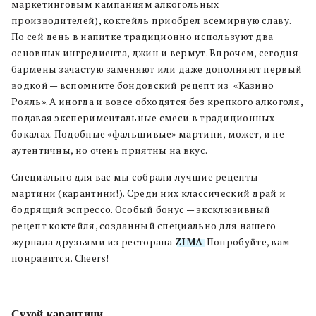
маркетинговым кампаниям алкогольных
производителей), коктейль приобрел всемирную славу.
По сей день в напитке традиционно используют два
основных ингредиента, джин и вермут. Впрочем, сегодня
бармены зачастую заменяют или даже дополняют первый
водкой — вспомните бондовский рецепт из «Казино
Рояль». А иногда и вовсе обходятся без крепкого алкоголя,
подавая экспериментальные смеси в традиционных
бокалах. Подобные «фальшивые» мартини, может, и не
аутентичны, но очень приятны на вкус.
Специально для вас мы собрали лучшие рецепты
мартини (карантини!). Среди них классический драй и
бодрящий эспрессо. Особый бонус — эксклюзивный
рецепт коктейля, созданный специально для нашего
журнала друзьями из ресторана
ZIMA
. Попробуйте, вам
понравится. Cheers!
Сухой карантини