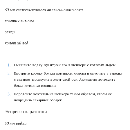
60 мл свежевыжатого апельсинового сока
ломтик лимона
сахар
колотый лед
Смешайте водку, куантро и сок в шейкере с колотым льдом.
Протрите кромку бокала ломтиком лимона и опустите в тарелку
с сахаром, прокрутив вокруг свой оси. Аккуратно потрясите
бокал, стряхнув излишки.
Перелейте коктейль из шейкера таким образом, чтобы не
повредить сахарный ободок.
Эспрессо каратнини
50 мл водки