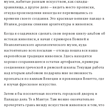
музеи, набитые разным искусством, как склады-
хранилища, а другое дело — видеть место прописки,
откуда произведения никогда не перемещались со
времени своего создания. Это красивые великие палацо в
Италии, родины слияния архитектуры и живописи.
Когда я озадачился сделать свою первою книгу-альбом об
иcтоках живописи, я начал с примеров Помпей и
Неаполитанского археологического музея, куда
настоятельно всех посылаю — отсюда пошла вся наша
европейская традиция живописи. Здесь находятся
хорошо сохранившееся остатки артефактов, примеры
соединения греческой и римской школы. Текущая работа
над вторым альбомом подарила мне возможность
проехаться по виллам Венеции и провинции Венетто, где
я изучал фресковое искусство.
Затем я бы посоветовал посетить городской дворец и
Палаццо дель Те в Мантуе. Там можно окончательно
прочертить грань между искусством живописи и тем, что