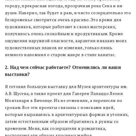
городу, прекрасная погода, прозрачная река Сена и ни
души. Наверно, так будет в раю, и чисто созерцательно это
безвременье смотрится очень красиво. Это время для
художников, которые работают в своих мастерских,
получилось очень спокойным и продуктивным. Кроме
ощущения наружной опасности, карантин никаких моих
художественных планов не изменил, только лишь
немного напомнил о старом жанре в стиле ванитас.
2. Над чем сейчас работаете? Отменились ли ваши
выставки?
Я готовил большую выставку для Музея архитектуры им.
А.В. Щусева, а также проект для Галереи Палаццо Леони
Монтанари в Виченце. Их не отменили, а перенесли по
срокам. Все эти проекты связаны с поисками идей,
которые выражались в архитектурных формах и утопиях,
затем естественным образом обратились в руины со
временем. Меня, как созерцателя и романтика,
восторгают эти образы красивых мифов.