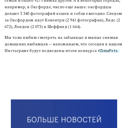
семьи и около 927 снимка друзей. А в некоторых городах,
например, в Оксфорде, число еще выше: оксфордцы
делают 3 340 фотографий кошек и собак ежегодно. Следом
за Оксфордом идут Ковентри (2 941 фотография), Лидс (2
672), Лондон (2 073) и Шеффилд (1 664).
Мы тоже любим смотреть на забывные и милые снимки
домашних любимцев — напоминаем, что сегодня в нашем
Инстаграме будут подведены итоги конкурса
#ZimaPets.