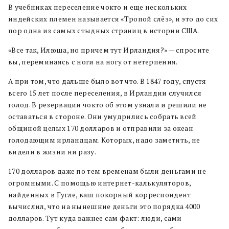
В учебниках переселение чокто и еще нескольких
индейских племен называется «Тропой слёз», и это до сих
пор одна из самых стыдных страниц в истории США.
«Все так, Илюша, но причем тут Ирландия?» — спросите
вы, переминаясь с ноги на ногу от нетерпения.
А при том, что дальше было вот что. В 1847 году, спустя
всего 15 лет после переселения, в Ирландии случился
голод. В резервации чокто об этом узнали и решили не
оставаться в стороне. Они умудрились собрать всей
общиной целых 170 долларов и отправили за океан
голодающим ирландцам. Которых, надо заметить, не
видели в жизни ни разу.
170 долларов даже по тем временам были деньгами не
огромными. С помощью интернет-калькуляторов,
найденных в Гугле, ваш покорный корреспондент
вычислил, что на нынешние деньги это порядка 4000
долларов. Тут куда важнее сам факт: люди, сами