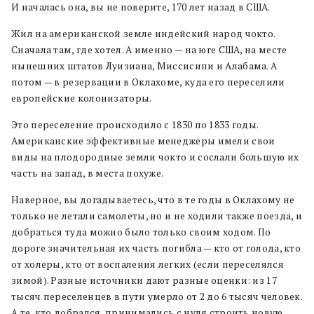
И началась она, вы не поверите, 170 лет назад в США.
Жил на американской земле индейский народ чокто.
Сначала там, где хотел. А именно — на юге США, на месте
нынешних штатов Луизиана, Миссисипи и Алабама. А
потом — в резервации в Оклахоме, куда его переселили
европейские колонизаторы.
Это переселение происходило с 1830 по 1833 годы.
Американские эффективные менеджеры имели свои
виды на плодородные земли чокто и сослали большую их
часть на запад, в места похуже.
Наверное, вы догадываетесь, что в те годы в Оклахому не
только не летали самолеты, но и не ходили также поезда, и
добраться туда можно было только своим ходом. По
дороге значительная их часть погибла — кто от голода, кто
от холеры, кто от воспаления легких (если переселялся
зимой). Разные источники дают разные оценки: из 17
тысяч переселенцев в пути умерло от 2 до 6 тысяч человек.
А те, кто добрался, принимались с нуля строить новую