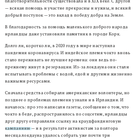
благотворительности существовала и в XIX веке. С другой
— всякая помощь и участие прекрасны и нужны, и всякий
добрый поступок — это вклад в победу добра на Земле.
В благодарность за помощь маленького доброго народа
ирландцы даже установили памятник в городе Корк.
Долго ли, коротко ли, в 2020 году в мире наступила
пандемия коронавируса. И индейское племя чокто вновь
стало переживать не лучшие времена: они ведь по-
прежнему живут в резервации. Из-за локдауна они стали
испытывать проблемы с водой, едой и другими жизненно
важными ресурсами.
Сначала средства собирали американские волонтеры, но
позднее о проблемах племени узнали и в Ирландии. И
началось: про это написали газеты, сообщение о том, что
чокто в беде, распространилось по соцсетям, ирландцы
друг другу отправляли ссылку на краудфандинговую
кампаниию
— и в результате активистам за полтора
месяца локдауна удалось собрать уже почти три