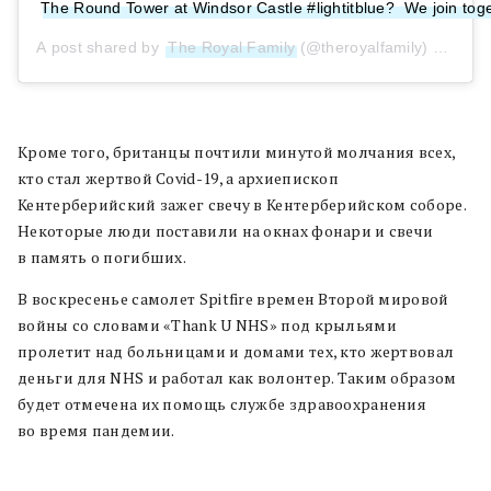
The Round Tower at Windsor Castle #lightitblue? ‬ ‪We join to
A post shared by
The Royal Family
(@theroyalfamily) on
Jul 
Кроме того, британцы почтили минутой молчания всех,
кто стал жертвой Covid-19, а архиепископ
Кентерберийский зажег свечу в Кентерберийском соборе.
Некоторые люди поставили на окнах фонари и свечи
в память о погибших.
В воскресенье самолет Spitfire времен Второй мировой
войны со словами «Thank U NHS» под крыльями
пролетит над больницами и домами тех, кто жертвовал
деньги для NHS и работал как волонтер. Таким образом
будет отмечена их помощь службе здравоохранения
во время пандемии.