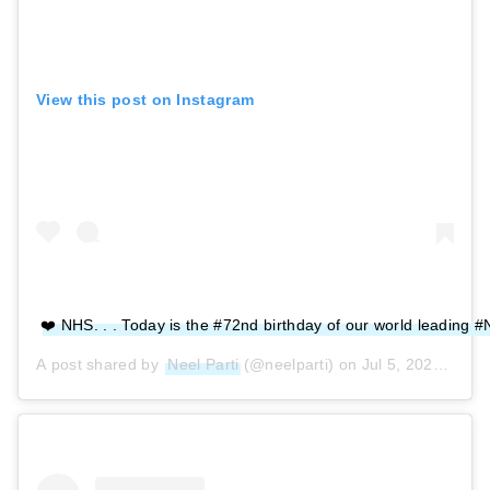
View this post on Instagram
❤️ NHS. . . Today is the #72nd birthday of our world leading 
A post shared by
Neel Parti
(@neelparti) on
Jul 5, 2020 at 4:43am PDT