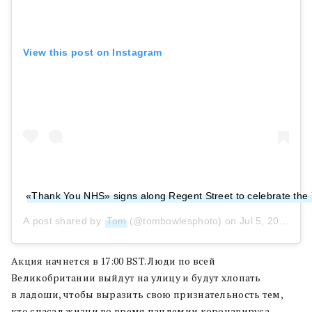
View this post on Instagram
«Thank You NHS» signs along Regent Street to celebrate the
A post shared by
Tom
(@tombowlesphoto) on
Jul 5, 2020 at 4:42am PDT
Акция начнется в 17:00 BST. Люди по всей
Великобритании выйдут на улицу и будут хлопать
в ладоши, чтобы выразить свою признательность тем,
кто спасал жизни во время пандемии коронавируса.