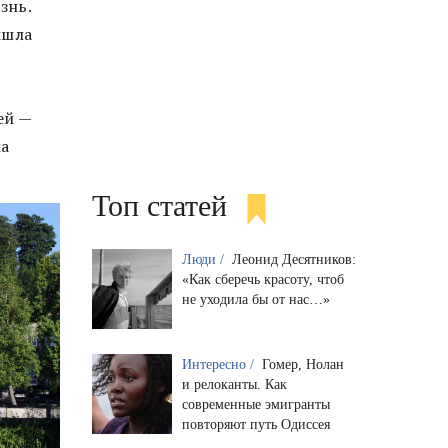
знь.
ышла
ей —
ма
Топ статей
Люди /
Леонид Десятников:
«Как сберечь красоту, чтоб
не уходила бы от нас…»
Интересно /
Гомер, Нолан
и релоканты. Как
современные эмигранты
повторяют путь Одиссея