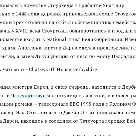
снимали в поместье Стоурхедм в графстве Уилтшир.
льно с 1448 года деревня принадлежала семье Стоуртон
ении трех столетий парк был собственностью семейства
началу XVIII века Стоуртоны обанкротились и продали 
 поместье входит в National Trust Великобритании. Име
 в храме Аполлона, мистер Дарси сделал предложение г
йтли, а затем Лиззи убегала от него по мосту Палладио
нция мистера Дарси, в свою очередь, находится в Дерб
шный
Чатсуорт-хаус
можно увидеть и в этой, и в более р
зации романа — телесериале BBC 1995 года с Колином 
нифер Эль. Считается, что Джейн Остин описывала пом
 Дарси, находясь в соседнем от Чатсуорта городке Бей