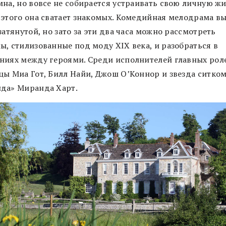
на, но вовсе не собирается устраивать свою личную жи
 этого она сватает знакомых. Комедийная мелодрама в
затянутой, но зато за эти два часа можно рассмотреть
ы, стилизованные под моду XIX века, и разобраться в
ниях между героями. Среди исполнителей главных рол
цы Миа Гот, Билл Найи, Джош О’Коннор и звезда ситко
да» Миранда Харт.