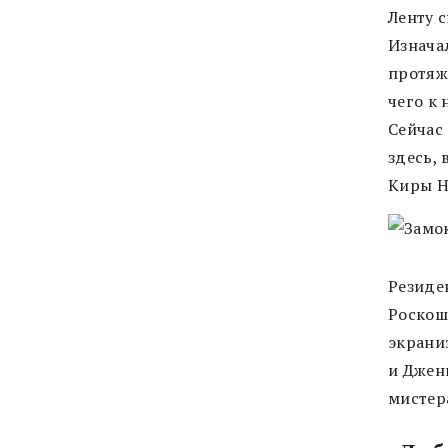
Ленту 
Изнача
протяж
чего к 
Сейчас
здесь,
Киры На
Резиде
Роско
экрани
и Джен
мистера