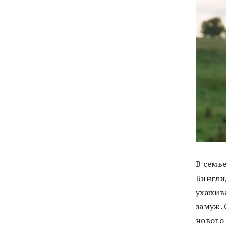
В семь
Бингли
ухажив
замуж.
нового