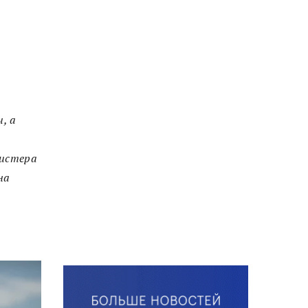
, а
мистера
на