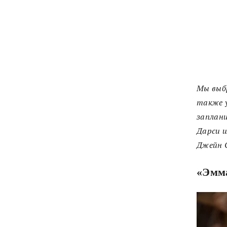
Мы выб
также у
заплани
Дарси и
Джейн
«Эмм