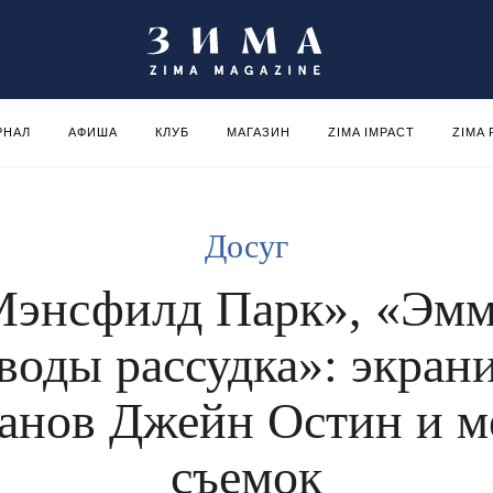
РНАЛ
АФИША
КЛУБ
МАГАЗИН
ZIMA IMPACT
ZIMA
Досуг
Мэнсфилд Парк», «Эмм
воды рассудка»: экран
анов Джейн Остин и м
съемок