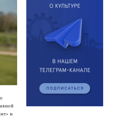
о
лавной
лит» и