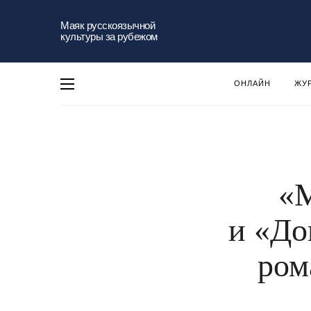
Маяк русскоязычной
культуры за рубежом
ОНЛАЙН
ЖУ
«
и «До
ром