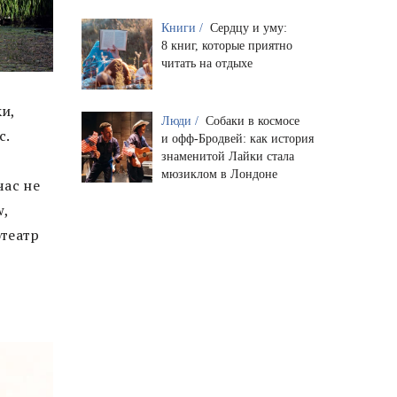
Книги /
Сердцу и уму:
8 книг, которые приятно
читать на отдыхе
и,
Люди /
Собаки в космосе
с.
и офф-Бродвей: как история
знаменитой Лайки стала
мюзиклом в Лондоне
час не
w,
отеатр