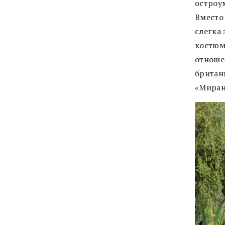
остроум
Вместо
слегка 
костюм
отноше
британ
«Миран