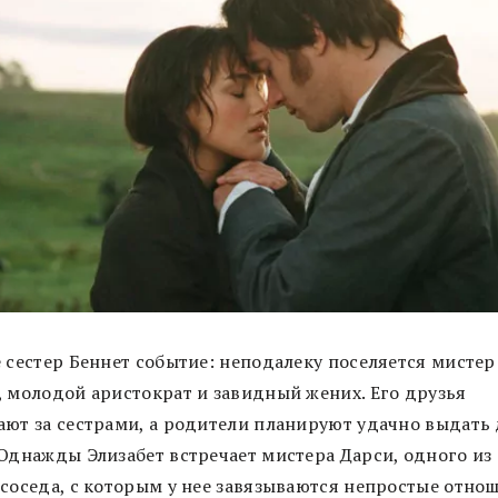
е сестер Беннет событие: неподалеку поселяется мистер
, молодой аристократ и завидный жених. Его друзья
ают за сестрами, а родители планируют удачно выдать
 Однажды Элизабет встречает мистера Дарси, одного из
 соседа, с которым у нее завязываются непростые отно