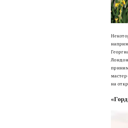
Некото
наприм
Георгиа
Лондон
приним
мастер
на отк
«Горд