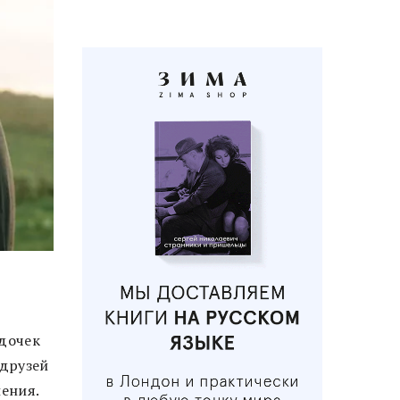
 дочек
 друзей
шения.