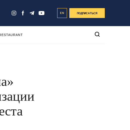
EN
ПОДПИСАТЬСЯ
 RESTAURANT
а»
изации
еста