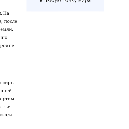
. На
, после
земли.
нно
ероине
.
ишире.
анней
Фертом
естье
квэлл.