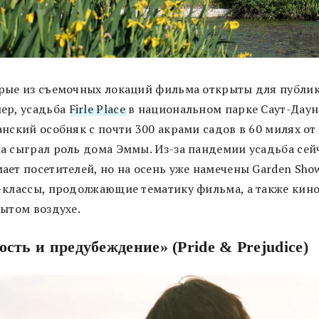
рые из съемочных локаций фильма открыты для публик
ер, усадьба
Firle Place
в национальном парке Саут-Даун
нский особняк с почти 300 акрами садов в 60 милях от
а сыграл роль дома Эммы. Из-за пандемии усадьба сей
ает посетителей, но на осень уже намечены Garden Sho
-классы, продолжающие тематику фильма, а также кин
рытом воздухе.
ость и предубеждение» (Pride & Prejudice)