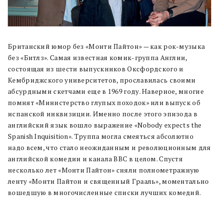
Британский юмор без «Монти Пайтон» — как рок-музыка
без «Битлз». Самая известная комик-группа Англии,
состоящая из шести выпускников Оксфордского и
Кембриджского университетов, прославилась своими
абсурдными скетчами еще в 1969 году. Наверное, многие
помнят «Министерство глупых походок» или выпуск об
испанской инквизиции. Именно после этого эпизода в
английский язык вошло выражение «Nobody expects the
Spanish Inquisition». Труппа могла смеяться абсолютно
надо всем, что стало неожиданным и революционным для
английской комедии и канала BBC в целом. Спустя
несколько лет «Монти Пайтон» сняли полнометражную
ленту «Монти Пайтон и священный Грааль», моментально
вошедшую в многочисленные списки лучших комедий.