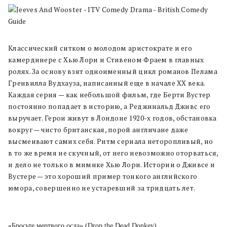
Классический ситком о молодом аристократе и его
камердинере с Хью Лори и Стивеном Фраем в главных
ролях. За основу взят одноименный цикл романов Пелама
Гренвилла Вудхауза, написанный еще в начале XX века.
Каждая серия — как небольшой фильм, где Берти Вустер
постоянно попадает в историю, а Реджинальд Дживс его
выручает. Герои живут в Лондоне 1920-х годов, обстановка
вокруг — чисто британская, порой англичане даже
высмеивают самих себя. Ритм сериала неторопливый, но
в то же время не скучный, от него невозможно оторваться,
и дело не только в мимике Хью Лори. Истории о Дживсе и
Вустере — это хороший пример тонкого английского
юмора, совершенно не устаревший за тридцать лет.
«Бросьте мертвого осла» (Drop the Dead Donkey)