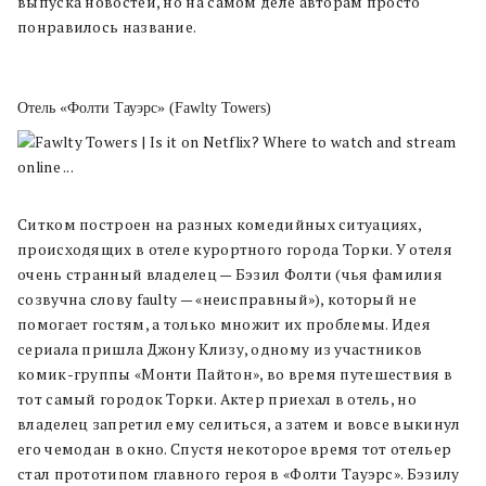
выпуска новостей, но на самом деле авторам просто
понравилось название.
Отель «Фолти Тауэрс» (Fawlty Towers)
Ситком построен на разных комедийных ситуациях,
происходящих в отеле курортного города Торки. У отеля
очень странный владелец — Бэзил Фолти (чья фамилия
созвучна слову faulty — «неисправный»), который не
помогает гостям, а только множит их проблемы. Идея
сериала пришла Джону Клизу, одному из участников
комик-группы «Монти Пайтон», во время путешествия в
тот самый городок Торки. Актер приехал в отель, но
владелец запретил ему селиться, а затем и вовсе выкинул
его чемодан в окно. Спустя некоторое время тот отельер
стал прототипом главного героя в «Фолти Тауэрс». Бэзилу