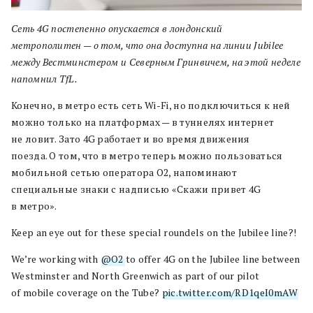
Сеть 4G постепенно опускается в лондонский
метрополитен — о том, что она доступна на линии Jubilee
между Вестминстером и Северным Гринвичем, на этой
неделе
напомнил TfL.
Конечно, в метро есть сеть Wi-Fi, но подключиться к ней
можно только на платформах — в туннелях интернет
не ловит. Зато 4G работает и во время движения
поезда.
О том, что в метро теперь можно пользоваться
мобильной сетью оператора О2, напоминают
специальные знаки с надписью «Скажи привет 4G
в метро».
Keep an eye out for these special roundels on the Jubilee line?!
We’re working with
@O2
to offer 4G on the Jubilee line between
Westminster and North Greenwich as part of our pilot
of mobile coverage on the Tube?
pic.twitter.com/RD1qeI0mAW