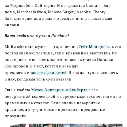
на
М
э
рилебон
-Хай-стрит.
М
не нравятся
Conran – для
дома,
Matchesfashion
, Malene Birger,
Joseph
и
Theory
.
Б
азовые вещи для дома и одежду я иногда заказываю
онлайн
.
Ваши любимые музеи в Лондоне
?
Мой любимый музей — это
,
конечно
,
Тейт Модерн
(
как его
постоянная экспозиция
,
так и временные выставки
).
Из
последнего мне очень запомнилась выставка Натальи
Гончаровой
.
В
Тэйт
,
кстати проводят
прекрасные
занятия для детей
.
Я водила туда свою дочь
Нику
,
когда мы только переехали
.
Еще я люблю
Музей Виктории и Альберта
с его
невероятной коллекцией и передовыми технологиями на
временных выставках
.
Само здание невероятно
красивое
,
а внутри можно проводить прекрасные
праздники
.