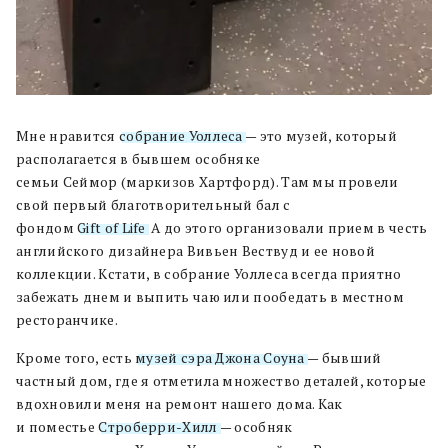
Мне нравится
собрание Уоллеса
— это музей,
который
располагается в
бывшем особняке
семьи
Сеймо
р
(
маркизов Хартфорд
).
Там мы провели
свой первый благотворительный бал с
фондом
Gift
of
Life
.
А до этого
организовали
прием в честь
английского дизайнера Вивьен Вествуд и ее новой
коллекции
.
Кстати
,
в
собрание Уоллеса
всегда приятно
забежать днем и выпить чаю или пообедать в местном
ресторанчике
.
Кроме того
,
есть
музей
сэра Джона
Соуна
— бывший
частный дом
,
где я отметила множество деталей
,
которые
вдохновили меня на
ремонт нашего дома
.
Как
и
поместье
Строберри
-Хилл
—
особняк