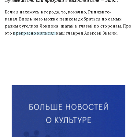
Лучшее место для прогулки в выходной день
—
это…
Если я нахожусь в городе
,
то
,
конечно,
Риджентс
-
канал
.
Вдоль него
можно пешком добраться до самых
разных уголков Лондона
:
шагай и глазей по сторонам
.
Про
это
прекрасно на
п
исал
наш главред Алексей Зимин
.