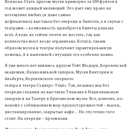
Лондона
.
Стать
д
ругом музея примерно за
100
фунтов в
год может каждый желающий
.
Это дает ему право на
посещение любых
(
и даже самых
дефицитных
)
выставок
без очереди
и
билет
ов
,
а в случае с
театрами —
возможность приобрести билеты
раньше
всех
.
А ведь их
сейчас почти не достать
,
так как
количество мест везде ограничено
.
Кстати
,
т
аким
образом
музеи и театры получают гарантированную
помощь
.
А в нынешней ситуации это осо
бенно важно
.
Я
уже
много
лет
являюсь
другом
Тейт
Модерн
,
Королевской
академии
,
Национальной галереи
,
Музея Виктории и
Альберта
,
Королевского оперного
театра
и
т
еатра
С
э
длерс
-Уэллс
.
Так
,
недавно
мы без
очереди сходили на
выставку Тици
ана в Национальную
галерею
и на Тантру в Британском музее
. Все, конечно, по-
новому с соблюдением мер предосторожностей – маски,
дистанцирование, закрытые кафе…. Но это точно того
стоит. На очереди – Артемизия.