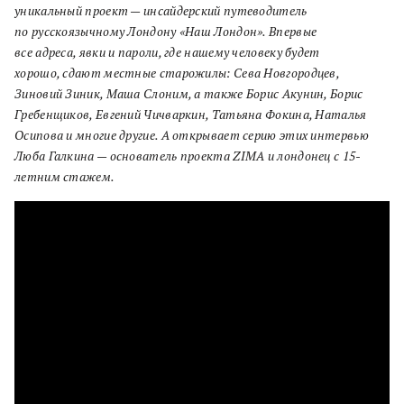
уникальный проект — инсайдерский
путеводитель
по
русскоязычному Лондону «Наш Лондон»
.
Впервые
все
адреса
,
явки и пароли
,
где нашему человеку будет
хорошо
,
сдают местные старожилы: Сева Новгородцев,
Зиновий Зиник, Маша Слоним, а также Борис
Акунин, Борис
Гребенщиков
, Евгений
Чичваркин, Татьяна Фокина, Наталья
Осипова и многие другие.
А открывает серию этих интервью
Люба Галкина — основатель проекта ZIMA
и
лондонец
с
15-
летним стажем
.