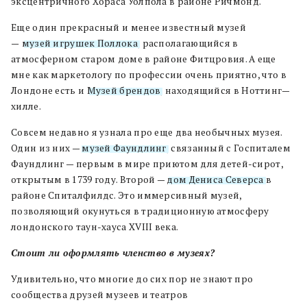
эксцентричного
Хораса
Уолпола
в районе
Ричмонд
.
Еще один прекрасный и менее известный музей
—
музей игрушек Поллока
,
располагающийся в
атмосферном старом доме в районе
Фитцровия
.
А еще
мне как маркетологу по профессии очень приятно
,
что в
Лондоне есть и
М
узей брендов
,
находящийся в Ноттинг
—
х
илле
.
Совсем недавно я узнала про еще два необычных музея.
Один из них
—
музей Фаундлинг
, связанный с Госпиталем
Фаундлинг — первым в мире приютом для детей-сирот,
открытым в 1739 году. Второй —
дом Дениса Северса
в
районе Спиталфилдс. Это иммерсивный музей,
позволяющий окунуться в традиционную атмосферу
лондонского таун-хауса XVIII века.
Стоит ли оформлять членство в музеях
?
Удивительно
,
что многие до сих пор не знают про
сообщества друзей музеев и театров