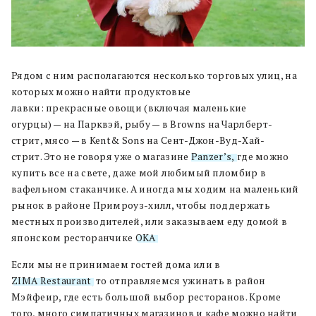
Рядом с ним
располагаются несколько торговых улиц
,
на
которых
можно найти
продуктовые
лавки
:
прекрасные овощи (включая маленькие
огурцы)
—
на
Парквэй
,
рыб
у
—
в
Browns
на
Чарлберт
-
стрит,
мясо
—
в
Kent
&
Sons
на
С
е
нт-Джон-Вуд-Хай-
стрит
.
Это
не говоря уже о магазине
Panzer
’
s
,
где можно
купить все на свете
,
даже мо
й
любим
ый
пломбир
в
вафельном стаканчике
.
А и
ногда мы ходим на маленький
рынок в районе
Примроуз-хилл, чтобы поддержать
местных производителей, и
ли заказываем еду домой в
японском ресторанчике
OKA
.
Если мы не принимаем гостей дома или в
ZIMA Restaurant
, то отправляемся ужинать в район
Мэйфеир, где есть большой выбор ресторанов. Кроме
того, м
ного симпатичных магазинов и кафе можно найти