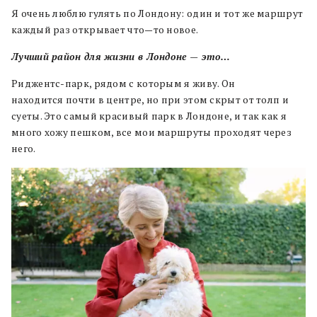
Я очень люблю гулять по Лондону
:
один и тот же маршрут
каждый раз открывает что
—
то новое
.
Лучший район для жизни в Лондоне
—
это…
Риджентс
-парк
,
рядом с которым я живу
.
Он
находится
почти в
центр
е
,
но при этом скрыт от толп и
суеты
.
Это самый красивый парк в Лондоне
,
и так как я
много хожу пешком
,
все мои маршруты проходят через
него
.