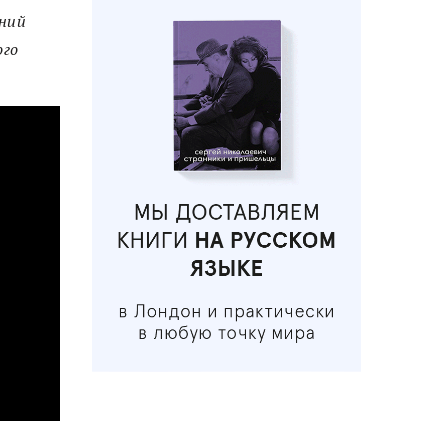
ений
ого