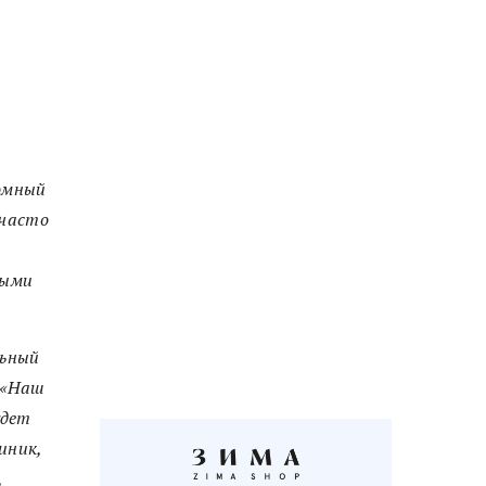
ромный
 часто
ными
льный
 «Наш
удет
иник,
,