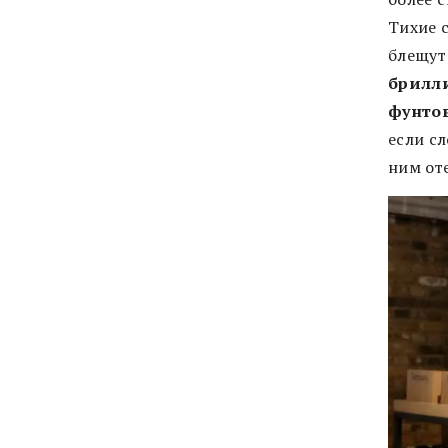
Тихие 
блещут
брилли
фунтов
если сл
ним от