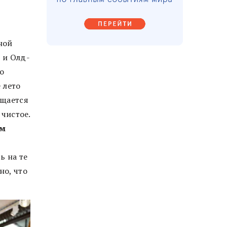
ной
 и Олд-
о
 лето
ащается
 чистое.
ом
ь на те
но, что