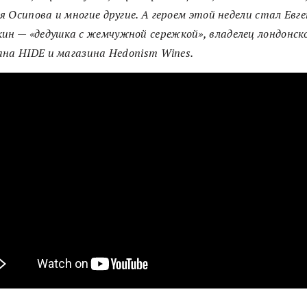
 Осипова и многие другие. А героем этой недели стал Евг
кин
—
«дедушка с жемчужной сережкой», владелец лондонск
на HIDE и магазина Hedonism Wines.