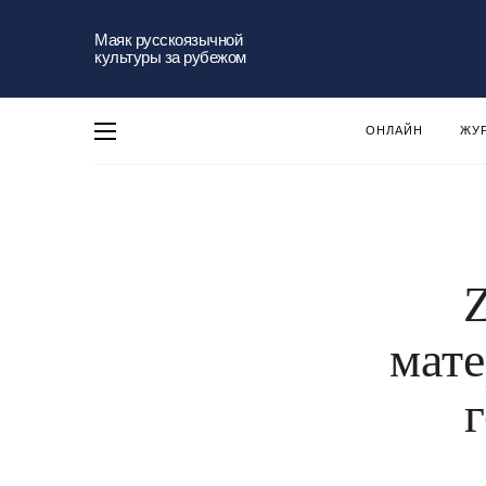
Маяк русскоязычной
культуры за рубежом
ОНЛАЙН
ЖУ
мат