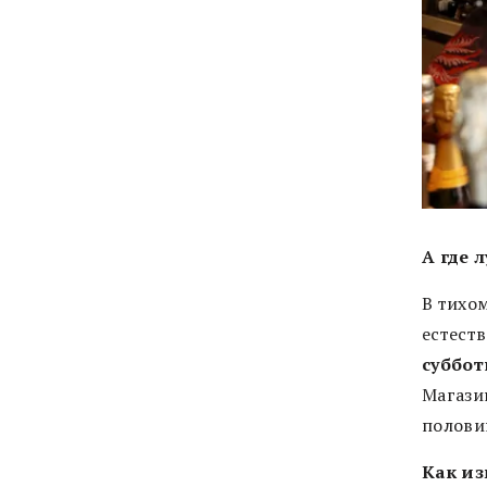
А где 
В тихо
естеств
суббот
Магази
полови
Как из