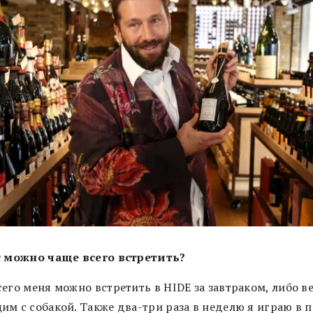
с можно чаще всего встретить?
его меня можно встретить в HIDE за завтраком, либо в
м с собакой. Также два-три раза в неделю я играю в п