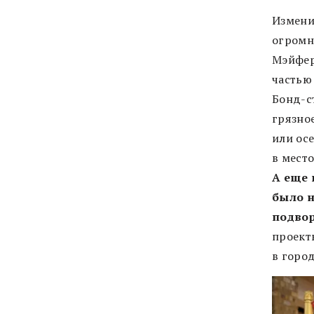
Измени
огромн
Мэйфер
частью
Бонд-с
грязное
или ос
в место
А еще 
было н
подво
проекты
в горо