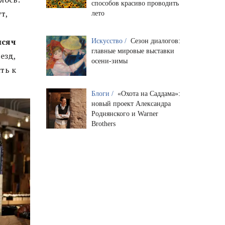
способов красиво проводить
т,
лето
ысяч
Искусство /
Сезон диалогов:
главные мировые выставки
езд,
осени-зимы
ть к
Блоги /
«Охота на Саддама»:
новый проект Александра
Роднянского и Warner
Brothers