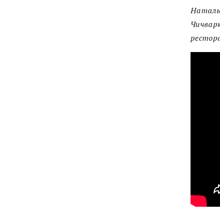
Наталья
Чичвар
рестора