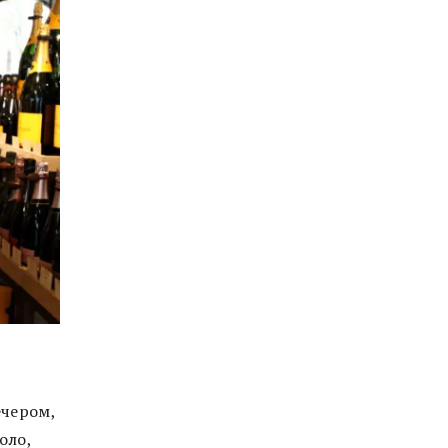
ечером,
оло,