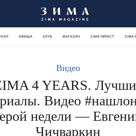
РНАЛ
АФИША
КЛУБ
МАГАЗИН
ZIMA IMPACT
ZIMA
Видео
ZIMA 4 YEARS. Лучши
ериалы. Видео #нашлон
герой недели — Евгени
Чичваркин