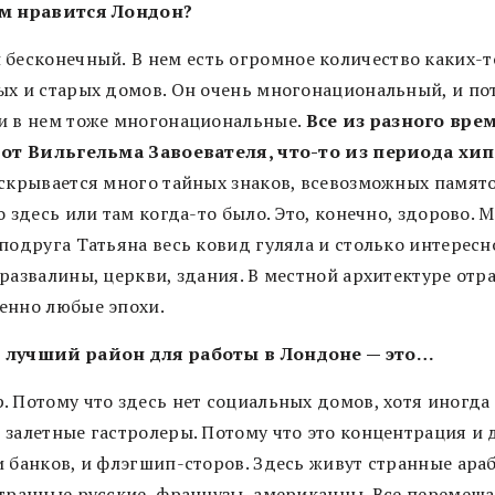
м нравится Лондон?
 бесконечный.
В нем есть огромное количество каких-т
ых и старых домов. Он очень многонациональный, и по
и в нем тоже многонациональные.
Все из разного вре
 от Вильгельма Завоевателя, что-то из периода хип
 скрывается много тайных знаков, всевозможных памято
о здесь или там когда-то было. Это, конечно, здорово. 
 подруга Татьяна весь ковид гуляла и столько интересн
 развалины, церкви, здания. В местной архитектуре от
енно любые эпохи.
лучший район для работы в Лондоне — это…
. Потому что здесь нет социальных домов, хотя иногда
 залетные гастролеры. Потому что это концентрация и д
и банков, и флэгшип-сторов. Здесь живут странные ара
странные русские, французы, американцы. Все перемеша