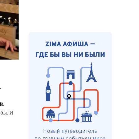
,
й.
бы. И