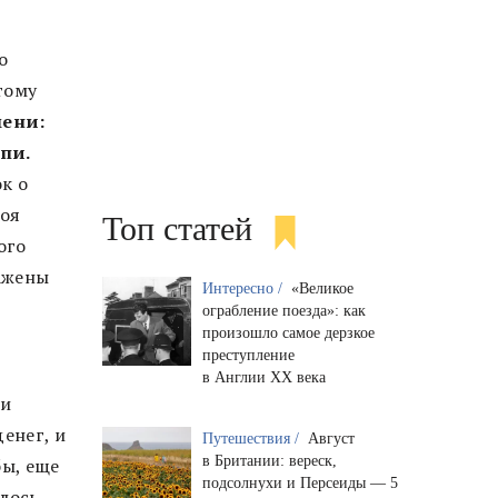
о
тому
мени:
пи.
к о
Моя
Топ статей
ого
ражены
Интересно /
«Великое
ограбление поезда»: как
произошло самое дерзкое
преступление
в Англии XX века
 и
енег, и
Путешествия /
Август
в Британии: вереск,
бы, еще
подсолнухи и Персеиды — 5
лось.