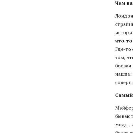
Чем ва
Лондон
странн
истори
что-то
Где-то
том, чт
боевая
нашла:
соверш
Самый 
Мэйфер
бывают
моды, 
более 