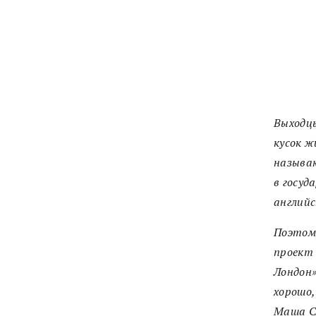
Выходцы
кусок ж
называю
в госуд
англий
Поэтому
проект 
Лондон»
хорошо,
Маша Сл