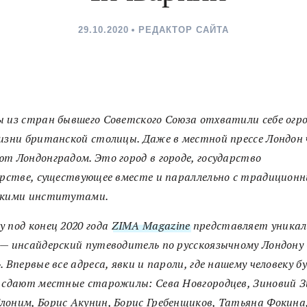
29.10.2020
РЕДАКТОР САЙТА
 из стран бывшего Советского Союза отхватили себе ог
изни британской столицы. Даже в местной прессе Лондон
т Лондонградом. Это город в городе, государство
арстве, существующее вместе и параллельно с традицион
скими институтами.
 под конец 2020 года
ZIMA Magazine
представляет уника
— инсайдерский путеводитель по русскоязычному Лондону
. Впервые все адреса, явки и пароли, где нашему человеку б
 сдают местные старожилы: Сева Новгородцев, Зиновий З
оним, Борис Акунин, Борис Гребенщиков, Татьяна Фокина