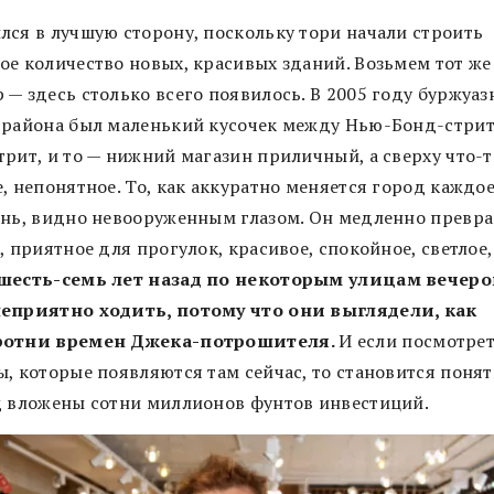
лся в лучшую сторону, поскольку тори начали строить
ое количество новых, красивых зданий. Возьмем тот же
 — здесь столько всего появилось. В 2005 году буржуаз
 района был маленький кусочек между Нью-Бонд-стрит
трит, и то — нижний магазин приличный, а сверху что-т
, непонятное. То, как аккуратно меняется город каждое
ень, видно невооруженным глазом. Он медленно превр
, приятное для прогулок, красивое, спокойное, светлое,
шесть-семь лет назад по некоторым улицам вечер
еприятно ходить, потому что они выглядели, как
ротни времен Джека-потрошителя.
И если посмотрет
, которые появляются там сейчас, то становится понят
д вложены сотни миллионов фунтов инвестиций.