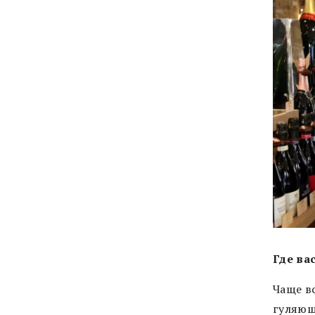
Где ва
Чаще вс
гуляющи