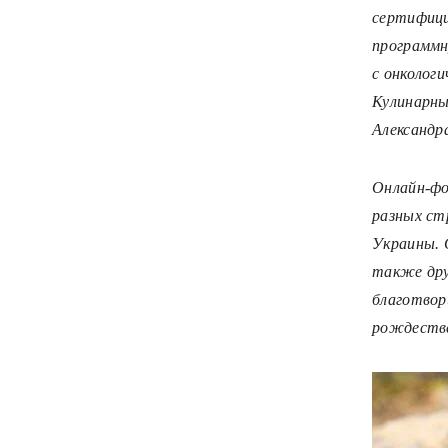
сертифици
программну
с онколог
Кулинарны
Александр
Онлайн-фо
разных ст
Украины. 
также дру
благотвор
рождестве