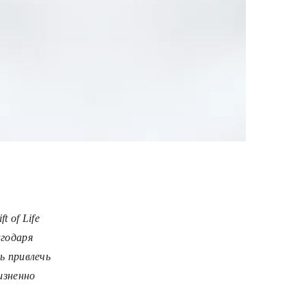
 of Life
агодаря
ь привлечь
изненно