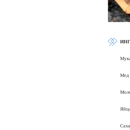
ИН
Мук
Мед
Мол
Яйц
Сах