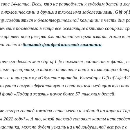
свое 14-летие. Всех, кто не равнодушен к судьбам детей и мо
 онкологическими и другими тяжелыми заболеваниями, Gift of L
 присоединиться к благотворительной кампании в честь дня 
течение последнего месяца все желающие активно собирали ср
лекарственного резерва для подопечных организации. Наша вс
ла частью
большой фандрейзинговой кампании
.
ически десять лет Gift of Life помогает подопечным фонда, п
нные препараты, а также оплачивая поиск и активацию доно
мозга и программу
«Обучение врачей»
. Благодаря Gift of Life 4
получили самую эффективную и современную медицинскую пом
й фонд «Подари жизнь» помог более 57 тысячам детей.
ме вечера гостей ожидал сеанс магии и гаданий на картах Та
в 2021 году?».
А то, какой расклад готовят карты непосредс
частника, можно будет узнать на индивидуальной встрече с