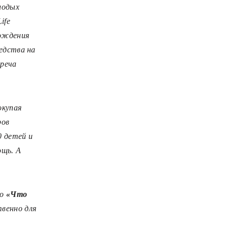
лодых
ife
рождения
едства на
треча
окупая
ров
40 детей и
ощь. А
ро
«Что
твенно для