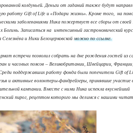
рованной колдуньей. Деньги от гаданий также будут направл
ю работу Gift of Life и «Подари жизнь». Кроме того,
на пом
ическими заболеваниями Ника пожертвует все сборы от свое
х Богинь. Записаться на интенсивный гастрономический кур
а Селезнёва и Ники Белоцерковской
можно по ссылке.
рмат встречи позволил собрать на дне рождения гостей из 
ран и часовых поясов – Великобритании, Швейцарии, Франции,
Среди поддержавших работу фонда были попечители Gift of Lif
зья и активные волонтеры-фандрейзеры, принявшие участие 
ительной кампании. Вместе с ними Ника испекла вкуснейший
нский пирог, рецептом которого мы делимся с нашими читат