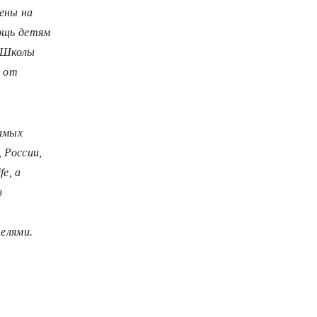
ены на
ощь детям
й Школы
с от
самых
 России,
e, а
в
елями.