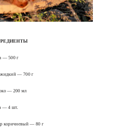
ГРЕДИЕНТЫ
а —
500
г
 жидкий
—
700
г
око
—
200
мл
а
—
4
шт.
ар коричневый
—
80
г