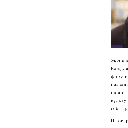
Экспоз
Каждая 
форм и
названи
mounta
культур
себя а
На отк