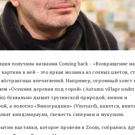
иция получила названия Coming back – «Возвращение на
картина в ней – это яркая мозаика из сочных цветов, с
 абстрактных впечатлений. Например, огромный холст 
ем «Осенняя деревня под горой» (Autumn village under
in) буквально дышит грузинской природой, вином и
ой, а полотно «Виноградник» (Vineyard), кажется, впит
ромат киндзмараули, свежесть саперави и мукузани.
рытии выставки, которое провели в Zoom, собрались др