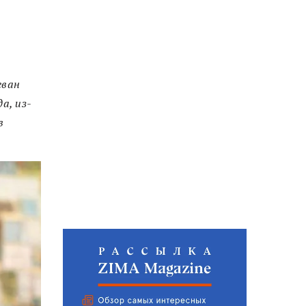
еван
а, из-
в