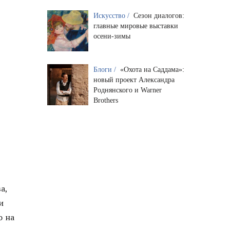
Искусство /
Сезон диалогов:
главные мировые выставки
осени-зимы
Блоги /
«Охота на Саддама»:
новый проект Александра
Роднянского и Warner
Brothers
а,
и
о на