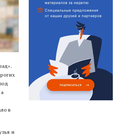
зад».
трогих
под
 a
ало в
узья и