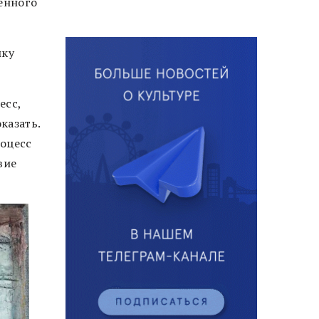
пенного
ыку
есс,
казать.
роцесс
вие