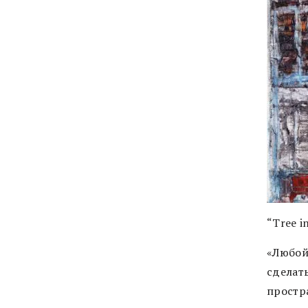
“Tree i
«Любой
сделат
простр