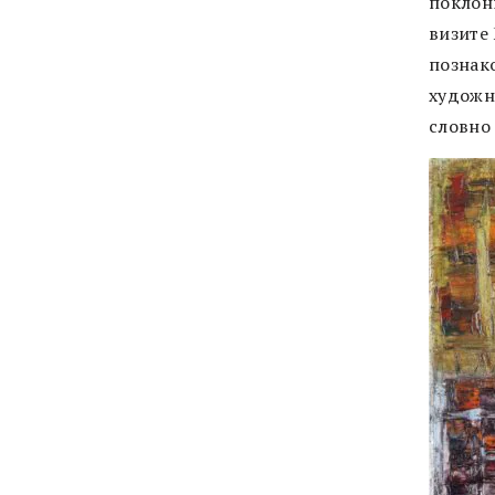
поклон
визите
познак
художн
словно