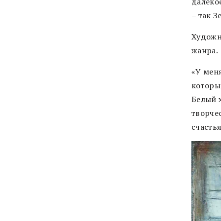
далекое
– так З
Художн
жанра.
«У меня
который
Белый х
творчес
счастья