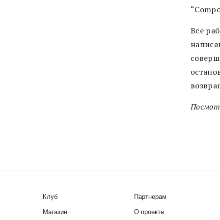
“Compos
Все ра
написан
соверш
остано
возвра
Посмот
Клуб
Партнерам
Магазин
О проекте