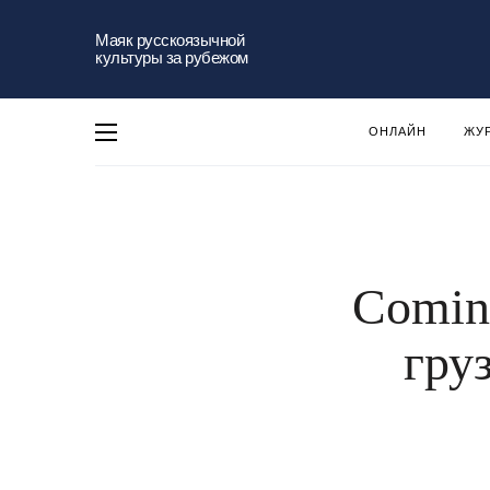
Маяк русскоязычной
культуры за рубежом
ОНЛАЙН
ЖУ
Comin
гру