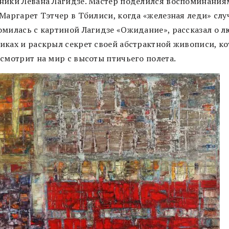
ники Левана Лагидзе. Мастер поделился воспоминания
 Маргарет Тэтчер в Тбилиси, когда «железная леди» сл
омилась с картиной Лагидзе «Ожидание», рассказал о 
иках и раскрыл секрет своей абстрактной живописи, к
 смотрит на мир с высоты птичьего полета.