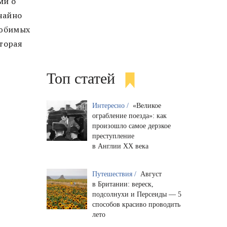
ми о
учайно
любимых
оторая
Топ статей
Интересно /
«Великое
ограбление поезда»: как
произошло самое дерзкое
преступление
в Англии XX века
Путешествия /
Август
в Британии: вереск,
подсолнухи и Персеиды — 5
способов красиво проводить
лето