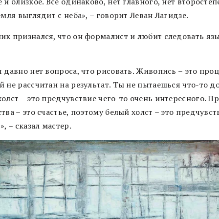
 и близкое. Все одинаково, нет главного, нет второсте
емля выглядит с неба», – говорит Леван Лагидзе.
ик признался, что он формалист и любит следовать яз
 давно нет вопроса, что рисовать. Живопись – это проц
 не рассчитан на результат. Ты не пытаешься что-то до
олст – это предчувствие чего-то очень интересного. П
тва – это счастье, поэтому белый холст – это предчувст
», – сказал мастер.