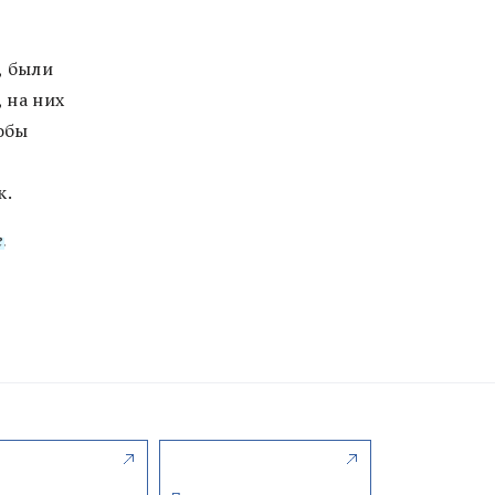
, были
 на них
обы
к.
е
.