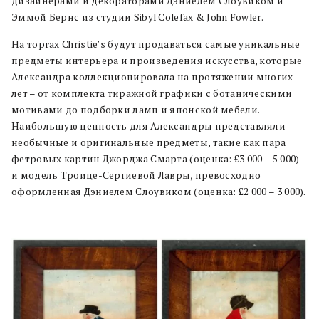
дизайнерами и декораторами Дэниелем Слоувиком и
Эммой Бернс из студии Sibyl Colefax & John Fowler.
На торгах Christie’s будут продаваться самые уникальные
предметы интерьера и произведения искусства, которые
Александра коллекционировала на протяжении многих
лет – от комплекта тиражной графики с ботаническими
мотивами до подборки ламп и японской мебели.
Наибольшую ценность для Александры представляли
необычные и оригинальные предметы, такие как пара
фетровых картин Джорджа Смарта (оценка: £3 000 – 5 000)
и модель Троице-Сергиевой Лавры, превосходно
оформленная Дэниелем Слоувиком (оценка: £2 000 – 3 000).