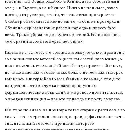
говорил, что Обама родился в Кении, а его собственный
отец — в Европе, а не в Куинсе. Никто не понимал, зачем
президенту утверждать то, что так легко проверяется.
Снайдер объясняет: именно затем, чтобы не проверяли.
Объявив журналистов «врагами народа» и прессу fake
news, Трамп убрал из дискурса критерий. Если ложь не с
чем сравнить, она ею перестает быть».
Именно из-за того, что границы между ложью и правдой в
сознании пользователей социальных сетей размылись, в
них появилось столько фейков. Иногда просто забавных,
но чаще опасных и токсичных. Ложь о нечестных выборах
вылилась в штурм Конгресса. Фейки о ковиде, о том, что
пандемия — это выдумка и заговор крупных
фармацевтических компаний и мирового правительства,
о вреде вакцинации — все это приводит к росту смертей.
Мы хорошо знаем на примере тоталитарных режимов, что
ложь — это смертельно опасно, а правда, факты и знания —
спасительны. Это и есть принцип, которого
придерживаются создатели и авторы «Википедии».