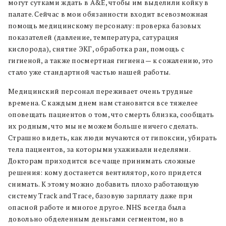
могут сутками ждать в A&E, чтобы им выделили койку в
палате. Сейчас в мои обязанности входит всевозможная
помощь медицинскому персоналу: проверка базовых
показателей (давление, температура, сатурация
кислорода), снятие ЭКГ, обработка ран, помощь с
гигиеной, а также посмертная гигиена — к сожалению, это
стало уже стандартной частью нашей работы.
Медицинский персонал переживает очень трудные
времена. С каждым днем нам становится все тяжелее
оповещать пациентов о том, что смерть близка, сообщать
их родным, что мы не можем больше ничего сделать.
Страшно видеть, как люди мучаются от гипоксии, убирать
тела пациентов, за которыми ухаживали неделями.
Докторам приходится все чаще принимать сложные
решения: кому достанется вентилятор, кого придется
снимать. К этому можно добавить плохо работающую
систему Track and Trace, базовую зарплату даже при
опасной работе и многое другое. NHS всегда была
довольно обделенным деньгами сегментом, но в