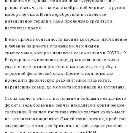
пациентами. Однако этой зимой все усугубилось, и я
решил стать частью команды «Красной линии» — другого
выбора не было. Меня перебросили в отделение
интенсивной терапии, где я продолжаю трудится в
настоящее время.
В мои прямые обязанности входит контроль, наблюдение
и лечение пациентов с тяжелыми легочными
симптомами, которые являются осложнениями COVID-19.
Регулярно я выполняю процедуры очищения легких и
улучшения вентиляции легочных тканей, что требует
огромной физической силы. Кроме того, я помогаю
проводить физическую реабилитацию пациентов,
перенесших ковид, до момента их выписки из госпиталя.
Своих коллег я считаю настоящими бойцами невидимого
фронта, ведь больницы сейчас находятся в критическом
состоянии. В нашем госпитале уже не хватает койко-мест
из-за наплыва пациентов. С моей точки зрения, проблема
заключается в том, что британцы не соблюдают условия
изоляции и не верят медикам, а также СМИ,