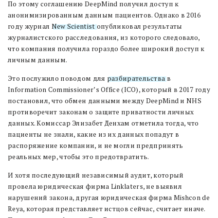
По этому соглашению DeepMind получил доступ к
анонимизированным данным пациентов. Однако в 2016
году журнал
New Scientist
опубликовал результаты
журналистского расследования, из которого следовало,
что компания получила гораздо более широкий доступ к
личным данным.
Это послужило поводом для
разбирательства
в
Information Commissioner’s Office (ICO), который в 2017 году
постановил, что обмен данными между DeepMind и NHS
противоречит законам о защите приватности личных
данных. Комиссар Элизабет Денхам отметила тогда, что
пациенты не знали, какие из их данных попадут в
распоряжение компании, и не могли предпринять
реальных мер, чтобы это предотвратить.
И хотя последующий независимый аудит, который
провела юридическая фирма Linklaters, не выявил
нарушений закона, другая юридическая фирма Mishcon de
Reya, которая представляет истцов сейчас, считает иначе.