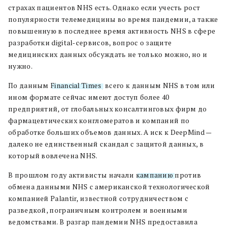
страхах пациентов NHS есть. Однако если учесть рост
популярности телемедицины во время пандемии, а также
повышенную в последнее время активность NHS в сфере
разработки digital-сервисов, вопрос о защите
медицинских данных обсуждать не только можно, но и
нужно.
По данным
Financial Times
, всего к данным NHS в том или
ином формате сейчас имеют доступ более 40
предприятий, от глобальных консалтинговых фирм до
фармацевтических конгломератов и компаний по
обработке больших объемов данных. А иск к DeepMind —
далеко не единственный скандал с защитой данных, в
который вовлечена NHS.
В прошлом году активисты начали
кампанию
против
обмена данными NHS с американской технологической
компанией Palantir, известной сотрудничеством с
разведкой, пограничным контролем и военными
ведомствами. В разгар пандемии NHS предоставила