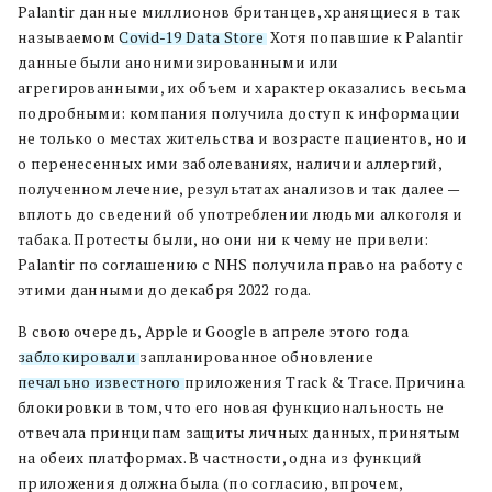
Palantir данные миллионов британцев, хранящиеся в так
называемом
Covid-19 Data Store
. Хотя попавшие к Palantir
данные были анонимизированными или
агрегированными, их объем и характер оказались весьма
подробными: компания получила доступ к информации
не только о местах жительства и возрасте пациентов, но и
о перенесенных ими заболеваниях, наличии аллергий,
полученном лечение, результатах анализов и так далее —
вплоть до сведений об употреблении людьми алкоголя и
табака. Протесты были, но они ни к чему не привели:
Palantir по соглашению с NHS получила право на работу с
этими данными до декабря 2022 года.
В свою очередь, Apple и Google в апреле этого года
заблокировали
запланированное обновление
печально известного
приложения Track & Trace. Причина
блокировки в том, что его новая функциональность не
отвечала принципам защиты личных данных, принятым
на обеих платформах. В частности, одна из функций
приложения должна была (по согласию, впрочем,