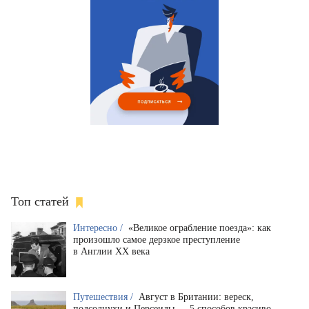
Топ статей
Интересно /
«Великое ограбление поезда»: как
произошло самое дерзкое преступление
в Англии XX века
Путешествия /
Август в Британии: вереск,
подсолнухи и Персеиды — 5 способов красиво