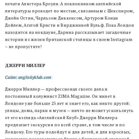
печати Алистера Кроули. А поклонником английской
литературы проведет по местам, связанным с Шекспиром,
Джейн Остин, Чарльзом Диккенсом, Артуром Конан
Дойлем, Агатой Кристи и Вирджинией Вульф. Пока Лондон
находится на нокдауне, Дарина рассказывает загадочные
истории из жизни британской столицы в своем Instagram
– не пропустите!
ДЖЕРРИ МИЛЛЕР
Сайт: angliskyklub.com
Джерри Миллер — профессионал своего дела и
постоянный колумнист ZIMA Magazine. Он живет в
Лондоне уже больше 25 лет и знает его, как никто другой:
улицы, дома, парки и музеи — ничто не может ускользнуть
от его взгляда.«Английский Клуб» Джерри Миллера
предлагает экскурсии по всей стране, в том числе и по
Лондону. Его туры подойдут и для детей, и для взрослых,
желающих познакомиться ближе с британской столицей.