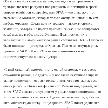
Оба финансиста сошлись на том, что одним из тревожных
трендов является растущая популярность инвестиций в special-
purpose acquisition companies, или SPAC – «пустышек», по
выражению Мовчана, которые только обещают наполнить чем-
нибудь хорошим. Среди других трендов – высокая оценка
компаний, которые не имеют прибыли сейчас и не собираются
зарабатывать в обозримом будущем. Доля последних в
капитализации американского рынка составляет 16%: «Такого не
было никогда», – утверждает Мовчан. При этом текущая риск-
премия по S&P 500 – 2,2% – очень «спокойная» и не
свидетельствует ни о каком пузыре.
«Такой странный перекос, что, с одной стороны, у вас очень
спокойный рынок, а с другой – у вас такие безумные вещи на
рынке происходят, говорит только о том, что этот рынок весь
очень picky», – объясняет финансист. Мовчан подозревает, что
взлет SPAC связан с отсутствием у управленцев понимания, во
что лучше сейчас вкладывать. Цуканова соглашается, добавляя
оптимистическую нотку: популярность SPAC может удешевить