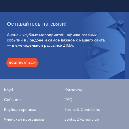
Оставайтесь на связи!
Анонсы клубных мероприятий, афиша главных
событий в Лондоне и самое важное с нашего сайта
— в еженедельной рассылке ZIMA.
ПОДПИСАТЬСЯ
Клуб
Контакты
События
FAQ
Клубная хроника
Terms & Conditions
Членская программа
contact@zima.club