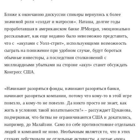
Ближе к окончанию дискуссии спикеры вернулись к более
значимой роли «солдат и матросов». Наташа, долгие годы
проработавшая в американском банке JPMorgan, эмоционально
рассказывает, как еще недавно было невозможно представить,
что с «акулами с Уолл-стрит», использующими возможность
сыграть на понижение при удобном случае, будут бороться
обычные инвесторы, а последствия столкновений с
миллиардными убытками на стороне «акул» станет обсуждать
Конгресс США.
«Начинают разоряться фонды, начинают разоряться банки,
начинают разоряться компании, потому что кому-то в этой игре
повезло, а кому-то не повезло. Да никто просто не знает, как
жить в условиях такой волатильности!» – рассуждает Цуканова,
подчеркивая, что битвы не ограничиваются США и докатились,
например, до Малайзии. Само по себе противостояние отдельных
людей и компаний не ново. Необычным является то, что в этих
случаях действовали не отдельные активисты, а целые «рои»