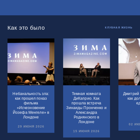
Как это было
КЛУБНАЯ ЖИЗНЬ
Небанальность зла:
Темная комната
Дмитрий 
как прошел показ
ДиКаприо. Как
как до
фильма
прошла встреча
е
«Исчезновение
Зинаиды Пронченко и
Йозефа Менгеле» в
Александра
Лондоне
Роднянского в
Лондоне
02 ИЮ
29 ИЮНЯ 2026
15 ИЮНЯ 2026